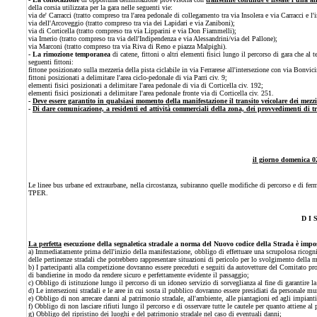
della corsia utilizzata per la gara nelle seguenti vie:
via de' Carracci (tratto compreso tra l'area pedonale di collegamento tra via Insolera e via Carracci e l'
via dell'Arcoveggio (tratto compreso tra via dei Lapidari e via Zaniboni);
via di Corticella (tratto compreso tra via Lipparini e via Don Fiammelli);
via Irnerio (tratto compreso tra via dell'Indipendenza e via Alessandrini/via del Pallone);
via Marconi (tratto compreso tra via Riva di Reno e piazza Malpighi).
- La rimozione temporanea
di catene, fittoni o altri elementi fisici lungo il percorso di gara che
al t
seguenti fittoni:
fittone posizionato sulla mezzeria della pista ciclabile in via Ferrarese all'intersezione con via Bonvici
fittoni posizionati a delimitare l'area ciclo-pedonale di via Parri civ. 9;
elementi fisici posizionati a delimitare l'area pedonale di via di Corticella civ. 192;
elementi fisici
posizionati a delimitare l'area pedonale fronte via di Corticella civ. 251.
-
Deve essere garantito in qualsiasi momento della manifestazione il transito veicolare dei mezzi
-
Di dare comunicazione, a residenti ed attività commerciali della zona, dei provvedimenti di t
il giorno domenica 0
Le linee bus urbane ed extraurbane, nella circostanza, subiranno quelle modifiche di percorso e di ferma
TPER.
D I 
La perfetta
esecuzione della segnaletica stradale a norma del Nuovo codice della Strada è impost
a) Immediatamente prima dell'inizio della manifestazione, obbligo di effettuare una scrupolosa ricognizi
delle pertinenze stradali che potrebbero rappresentare situazioni di pericolo per lo svolgimento della m
b) I partecipanti alla competizione dovranno essere preceduti e seguiti da autovetture del Comitato pr
di bandierine in modo da rendere sicuro e perfettamente evidente il passaggio;
c) Obbligo di istituzione lungo il percorso di un idoneo servizio di sorveglianza al fine di garantire l
d) Le intersezioni stradali e le aree in cui sosta il pubblico dovranno essere presidiati da personale
e) Obbligo di non arrecare danni al patrimonio stradale, all'ambiente, alle piantagioni ed agli impianti
f) Obbligo di non lasciare rifiuti lungo il percorso e di osservare tutte le cautele per quanto attiene al 
g) Obbligo del ripristino dei luoghi e del patrimonio stradale nel caso di eventuali danni;