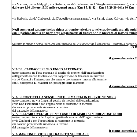
via Marconi, piazza Malpighi, via Barberia, via de' Carbonesi, via D'Azeglio (attraversamento), via Fa
dalle ore 8.00 alle ore 15.30 nelle seguenti strade (Km 4-5/41-42 – Km 4-5/29-30 della 30 Km 
via Barberia, via de’ Carbonesi, via D'Azeglio (attraversamento), via Farini, piazza Galvani, via dell
Negli stessi orari saranno inoltre chiuse al transito veicolare tutte le strade confluenti alle sud
con il posizionamento da parte degli organizzatori di transenne e la presenza di movieri munit
Su tutte le strade a senso unico che confluiscono sulle suddette vie è consentito il transito a doppio s
O R
il giorno domenica 0
VIA DE' CARRACCI SENSO UNICO ALTERNATO
tratto compreso tra l'area pedonale di gestito da movieri dell'organizzazione
collegamento tra via Insolera e e con l'apposizione di transenne in mezzeria
via de' Carracci e l'intersezione che saranno prontamente rimosse alla termine
con il sottopasso E. Maserati del passaggio della maratona
il giorno domenica 0
VIA DI CORTICELLA SENSO UNICO DI MARCIA IN DIREZIONE NORD
tratto compreso tra via Lipparini gestito da movieri dell'organizzazione
e via Don Fiammelli e con l'apposizione di transenne in mezzeria
che saranno prontamente rimosse alla termine
del passaggio della maratona
VIA DELL'ARCOVEGGIO SENSO UNICO DI MARCIA IN DIREZIONE NORD
tratto compreso tra via dei Lapidari gestito da movieri dell'organizzazione
e via Zaniboni e con l'apposizione di transenne in mezzeria
che saranno prontamente rimosse alla termine
del passaggio della maratona
il giorno domenica 02
VIA MARCONI DIVIETO DI TRANSITO VEICOLARE