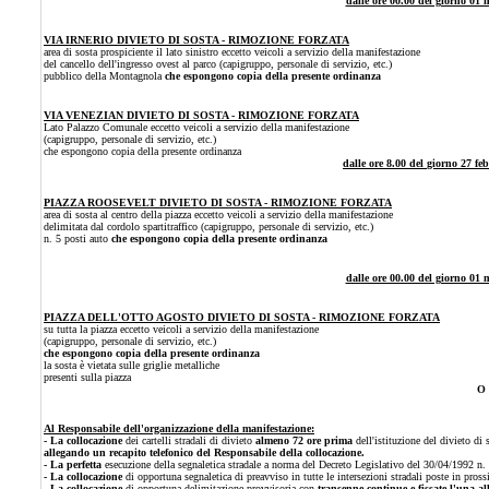
dalle ore 00.00 del giorno 01 
VIA IRNERIO DIVIETO DI SOSTA - RIMOZIONE FORZATA
area di sosta prospiciente il lato sinistro eccetto veicoli a servizio della manifestazione
del cancello dell'ingresso ovest al parco (capigruppo, personale di servizio, etc.)
pubblico della Montagnola
che espongono copia della presente ordinanza
VIA VENEZIAN DIVIETO DI SOSTA - RIMOZIONE FORZATA
Lato Palazzo Comunale eccetto veicoli a servizio della manifestazione
(capigruppo, personale di servizio, etc.)
che espongono copia della presente ordinanza
dalle
ore 8.00 del
giorno 27
feb
PIAZZA ROOSEVELT DIVIETO DI SOSTA - RIMOZIONE FORZATA
area di sosta al centro della piazza eccetto veicoli a servizio della manifestazione
delimitata dal cordolo spartitraffico (capigruppo, personale di servizio, etc.)
n. 5 posti auto
che espongono copia della presente ordinanza
dalle ore 00.00 del giorno 01 
PIAZZA DELL'OTTO AGOSTO DIVIETO DI SOSTA - RIMOZIONE FORZATA
su tutta la piazza eccetto veicoli a servizio della manifestazione
(capigruppo, personale di servizio, etc.)
che espongono copia della presente ordinanza
la sosta è vietata sulle griglie metalliche
presenti sulla piazza
O 
Al Responsabile dell'organizzazione della manifestazione:
- La collocazione
dei cartelli stradali di divieto
almeno 72 ore prima
dell'istituzione del divieto di
allegando un recapito telefonico del Responsabile della collocazione.
- La perfetta
esecuzione della segnaletica stradale a norma del Decreto Legislativo del 30/04/1992 n.
- La collocazione
di opportuna segnaletica di preavviso in tutte le intersezioni stradali poste in pross
- La collocazione
di opportuna delimitazione provvisoria con
transenne continue e fissate l'una al