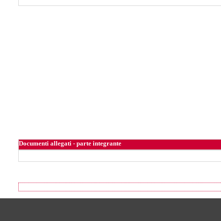
Documenti allegati - parte integrante
Footer of Comune