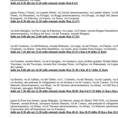
(attraversamento), via
D
ante.
dalle ore 8.30 alle ore 11.20 nelle seguenti strade (Km 8-12):
piazza Trento e Trieste, via Leandro Alberti, via Savioli (attraversamento), via Leandro Alberti, via M
Veratti, via Mezzofanti, via Silvagni, via Ruggi (attraversamento), via Silvagni, via degli Orti (attr
Romagnoli, via Malvolta, via Parisio, via Torino, via Cavazzoni.
dalle ore 8.30 alle ore 12.10 nelle seguenti strade (Km 12-17):
via della Battaglia, via Pier Luigi da Palestrina, via Longo, via Firenze, rotonda Brigata Paracadutis
(attraversamento), via Bassa dei Sassi, via del Fresatore, rotonda Mingazzi.
dalle ore 9.00 alle ore 13.00 nelle seguenti strade (Km 17-25):
via del Fonditore, via dell'Industria, rotonda Modonesi, via Larga, via del Pilastro, via Panzini, via
Gioannetti, via Marini, viale della Repubblica,
via Gnudi, pista ciclabile Porta Europa, via Dossetti, 
dalle ore 7.45 alle ore 13.45 nelle seguenti strade (Km 25-31 e Km 4-10 della 21 Km):
via Ferrarese, rotonda Monti, via da Formigine, via Guarducci, pista ciclabile giardino Yitzhak Rabin
Tuscolano, via del Tuscolano, rotonda Don Giuseppe Nozzi, via Peglion, via Shakespeare, via Lipparini,
dei Lapidari.
dalle ore 8.00 alle ore 14.30 nelle seguenti strade (Km 31-38 e Km 10-17 della 21 Km):
via Bentini, via di Galliera, via del Trebbo, via C. Colombo, via dei Terraioli, via dei Lapidari, via
via Insolera, area pedonale di collegamento tra via Insolera e via de' Carracci, via de' Carracci, via F
Matteotti (attraversamento), via Albani, via Di Vincenzo (attraversamento), via Albani, via Dall'Arca (
Fioravanti, passaggio Melchiorre Bega.
dalle ore 7.30 alle ore 15.30 nelle seguenti strade (Km 38-40, Km 0-4/17-19 della 21 Km e Km 
piazza di Porta San Donato, piazza Malpighi, via Marconi, piazza dei Martiri 1943-1945, via Amendol
Maserati, rotonda Bottoni, sottopasso Ernesto Maserati, via de' Carracci, area pedonale di collegamento
(attraversamento), via Albani, via di Vincenzo (attraversamento), via Albani, via Matteotti
(attraversa
Franceschini (fino all'intersezione con via Ferrarese)
.
dalle ore 8.30 alle ore 15.30 nelle seguenti strade (Km 40-41, Km 28-29 della 30 Km e Km 18-