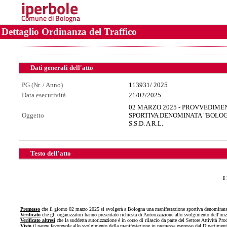
iperbole
Comune di Bologna
Dettaglio Ordinanza del Traffico
Dati generali dell'atto
PG (Nr. / Anno)
113931
/
2025
Data esecutività
21/02/2025
02 MARZO 2025 - PROVVEDIME
Oggetto
SPORTIVA DENOMINATA "BOLO
S.S.D. A R.L.
Testo dell'atto
I
Premesso
che il giorno 02 marzo 2025 si svolgerà a Bologna una manifestazione sportiva denomina
Verificato
che gli organizzatori hanno presentato richiesta di Autorizzazione allo svolgimento dell'in
Verificato altresì
che la suddetta autorizzazione è in corso di rilascio da parte del Settore Attività P
Visto
il parere favorevole allo svolgimento della manifestazione in premessa espresso dal Dipartiment