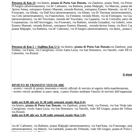
Percorso di Km 21
:
via Irn
erio,
piazza di Porta San Donato,
via Zamboni, piazza Verdi, via Petron
D'Azeglio (attraversamento), via de' Carbonesi, via Barberia, piazza Malpighi, via Marconi, piazza d
Ayrton Senna, sottopasso Ernesto Maserati, rotonda Bottoni, sottopasso Ernesto Maserati, via de' Carra
Fioravanti, via Albani, via Dall'Arca (attraversamento), via Albani, via Di Vincenzo (attraversamento),
via Creti (attraversamento), via Franceschini, via Ferrarese, rotonda Monti, via da Formigine, via Gua
(attraversamento), via del Tuscolano, rotonda del Tuscolano, via Lipparini, via di Corticella, parco dei
Cooperazione, via dell'Arcoveggio, via Fioravanti, via Barbieri, rotonda Gozzadini, via Gobetti, rotond
Ernesto Maserati, rotonda Bottoni, sottopasso Ernesto Maserati, rotonda Ayrton Senna, via Bovi Camp
piazza Malpighi, via Barberia, via de' Carbonesi, via D'Azeglio (attraversamento), via farini,, piazza 
Percorso di Km 5 + Staffetta Km 5+5:
via I
rnerio,
piazza di Porta San Donato,
via Zamboni, piazz
Stefano, via Farini, via Castiglione, vicolo Santa Lucia, via San Domenico, via Vascelli, viale XII Gi
Calzolerie, via Rizzoli.
il gio
DIVIETO DI TRANSITO VEICOLARE
- eccetto i veicoli di pronto intervento e veicoli ufficiali di servizio al seguito della manifestazione;
- eccetto veicoli accedenti ai passi carrai, a passo d'uomo mediante l'ausilio di movieri dell'organizza
dalle ore 8.00 alle ore 11.30 nelle seguenti strade (Km 0-4):
via Irnerio,
piazza di Porta San Donato
,
via Zamboni, piazza Verdi, via Petroni, via San Vitale (at
Castiglione, vicolo Santa Lucia, via San Domenico, via Vascelli, viale XII Giugno, piazza dei Tribunal
via Rizzoli.
dalle ore 8.00 alle ore 11.00 nelle seguenti strade (Km 5-8):
via de' Carbonesi, via Barberia, piazza Malpighi (attraversamento), via Sant'Isaia, via Frassinago, pia
(attraversamento), via Marsili, via Garibaldi, piazza dei Tribunali, viale XII Giugno, piazza di Porta