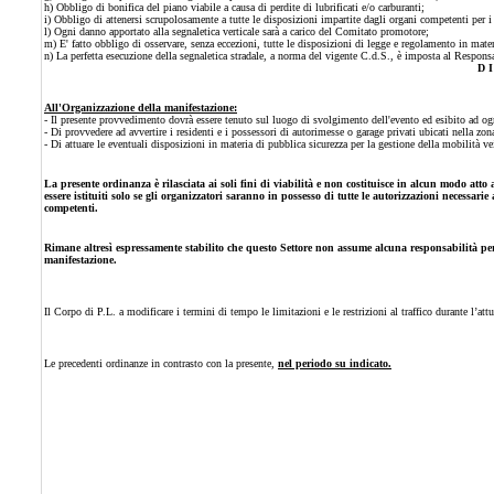
h) Obbligo di bonifica del piano viabile a causa di perdite di lubrificati e/o carburanti;
i) Obbligo di attenersi scrupolosamente a tutte le disposizioni impartite dagli organi competenti per i 
l) Ogni danno apportato alla segnaletica verticale sarà a carico del Comitato promotore;
m) E' fatto obbligo di osservare, senza eccezioni, tutte le disposizioni di legge e regolamento in mat
n) La perfetta esecuzione della segnaletica stradale, a norma del vigente C.d.S., è imposta al Respons
D I
All'Organizzazione della manifestazione:
- Il presente provvedimento dovrà essere tenuto sul luogo di svolgimento dell'evento ed esibito ad ogni
- Di provvedere ad avvertire i residenti e i possessori di autorimesse o garage privati ubicati nella zo
- Di attuare le eventuali disposizioni in materia di pubblica sicurezza per la gestione della mobilità v
La presente ordinanza è rilasciata ai soli fini di viabilità e non costituisce in alcun modo atto
essere istituiti solo se gli organizzatori saranno in possesso di tutte le autorizzazioni necessari
competenti.
Rimane altresì espressamente stabilito che questo Settore non assume alcuna responsabilità per 
manifestazione.
Il Corpo di P.L. a modificare i termini di tempo le limitazioni e le restrizioni al traffico durante l’att
Le precedenti ordinanze in contrasto con la presente,
nel periodo su indicato
.