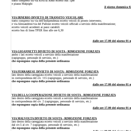
tratto compreso tra via Riva di Reno eccetto bus Tper
e piazza Malpighi
il giorno domenica 02
VIA IRNERIO DIVIETO DI TRANSITO VEICOLARE
tratto compreso tra via dell'Indipendenza eccetto veicoli di pronto intervento;
e via Alessandrini/via del Pallone eccetto veicoli ufficiali a servizio della manifestazione;
eccetto veicoli accedenti ai passi carrabili
eccetto bus di linea TPER fino alle ore 6,30
dalle ore 17.00 del giorno 01 
VIA GIOANNETTI DIVIETO DI SOSTA - RIMOZIONE FORZATA
ambo i lati eccetto veicoli a servizio della manifestazione
(capigruppo, personale di servizio, etc.)
che espongono copia della presente ordinanza
VIA FERRARESE DIVIETO DI SOSTA - RIMOZIONE FORZATA
lato destro della carreggiata
eccetto veicoli a servizio della manifestazione
in corrispondenza del civ. 115
(capigruppo, personale di servizio, etc.)
che espongono copia della presente ordinanza
dalle ore 17.00 del giorno 01 
VIA DELLA COOPERAZIONE DIVIETO DI SOSTA - RIMOZIONE FORZATA
lato destro della carreggiata
eccetto veicoli a servizio della manifestazione
in corrispondenza del civ. 2
(capigruppo, personale di servizio, etc.)
che espongono copia della presente ordinanza
dalle ore 17.00 del giorno 01 
VIA MALVOLTA DIVIETO DI SOSTA - RIMOZIONE FORZATA
lato destro della carreggiata
eccetto veicoli a servizio della manifestazione
dal civ.5 al civ.
7
(capigruppo, personale di servizio, etc.)
che espongono copia della presente ordinanza