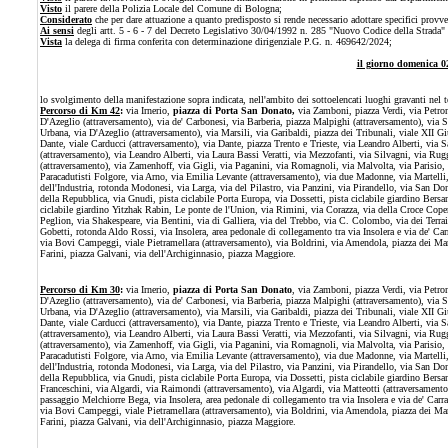
Visto
il parere della Polizia Locale del Comune di Bologna;
Considerato
che per dare attuazione a quanto predisposto si rende necessario adottare specifici provved
Ai sensi
degli artt. 5 - 6 - 7 del Decreto Legislativo 30/04/1992 n. 285 "Nuovo Codice della Strada"
Vista
la delega di firma conferita con determinazione dirigenziale P.G. n. 469642/2024;
il giorno domenica 0
lo svolgimento della manifestazione sopra indicata, nell'ambito dei sottoelencati luoghi gravanti nel
Percorso di Km 42
:
via Irnerio,
piazza di Porta San Donato,
via Zamboni, piazza Verdi, via Petron
D'Azeglio (attraversamento), via de' Carbonesi, via Barberia, piazza Malpighi (attraversamento), via Sa
Urbana, via D'Azeglio (attraversamento), via Marsili, via Garibaldi, piazza dei Tribunali, viale XII G
Dante, viale Carducci (attraversamento), via Dante, piazza Trento e Trieste, via Leandro Alberti, via S
(attraversamento), via Leandro Alberti, via Laura Bassi Veratti, via Mezzofanti, via Silvagni, via Rug
(attraversamento), via Zamenhoff, via Gigli, via Paganini, via Romagnoli, via Malvolta, via Parisio, v
Paracadutisti Folgore, via Arno, via Emilia Levante (attraversamento), via due Madonne, via Martelli,
dell'Industria, rotonda Modonesi, via Larga, via del Pilastro, via Panzini, via Pirandello, via San Don
della Repubblica, via Gnudi, pista ciclabile Porta Europa, via Dossetti, pista ciclabile giardino Bersan
ciclabile giardino Yitzhak Rabin, Le ponte de l'Union, via Rimini, via Corazza, via della Croce Cope
Peglion, via Shakespeare, via Bentini, via di Galliera, via del Trebbo, via C. Colombo, via dei Terrai
Gobetti, rotonda Aldo Rossi, via Insolera, area pedonale di collegamento tra via Insolera e via de' Ca
via Bovi Campeggi, viale Pietramellara (attraversamento), via Boldrini, via Amendola, piazza dei Mar
Farini, piazza Galvani, via dell'Archiginnasio, piazza Maggiore.
Percorso di Km 30
:
via Irnerio,
piazza di Porta San Donato
, via
Zamboni, piazza Verdi, via Petron
D'Azeglio (attraversamento), via de' Carbonesi, via Barberia, piazza Malpighi (attraversamento), via Sa
Urbana, via D'Azeglio (attraversamento), via Marsili, via Garibaldi, piazza dei Tribunali, viale XII G
Dante, viale Carducci (attraversamento), via Dante, piazza Trento e Trieste, via Leandro Alberti, via S
(attraversamento), via Leandro Alberti, via Laura Bassi Veratti, via Mezzofanti, via Silvagni, via Rug
(attraversamento), via Zamenhoff, via Gigli, via Paganini, via Romagnoli, via Malvolta, via Parisio, v
Paracadutisti Folgore, via Arno, via Emilia Levante (attraversamento), via due Madonne, via Martelli,
dell'Industria, rotonda Modonesi, via Larga, via del Pilastro, via Panzini, via Pirandello, via San Don
della Repubblica, via Gnudi, pista ciclabile Porta Europa, via Dossetti, pista ciclabile giardino Bersani
Franceschini, via Algardi, via Raimondi (attraversamento), via Algardi, via Matteotti (attraversamento)
passaggio Melchiorre Bega, via Insolera, area pedonale di collegamento tra via Insolera e via de' Carr
via Bovi Campeggi, viale Pietramellara (attraversamento), via Boldrini, via Amendola, piazza dei Mar
Farini, piazza Galvani, via dell'Archiginnasio, piazza Maggiore.