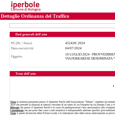
iperbole
Comune di Bologna
Dettaglio Ordinanza del Traffico
Dati generali dell'atto
PG (Nr. / Anno)
452428
/
2024
Data esecutività
04/07/2024
10 LUGLIO 2024 - PROVVEDIME
Oggetto
VIA FERRARESE DENOMINATA "
Testo dell'atto
I
Vista
la richiesta presentata presso il Quartiere Navile dall'Associazione "Talenti", tendente ad otten
2024 che prevede la chiusura al transito veicolare di un tratto di via Ferrarese da via Donato Creti a v
Rilevato
che presso il Quartiere Navile è in corso di predisposizione l'atto autorizzativo allo svolgim
Considerato
che per poter dare corso a tale iniziativa è indispensabile adottare specifici provvedimenti 
Visto
il parere favorevole della Polizia Locale e le indicazioni date dalla stessa relativamente ai provv