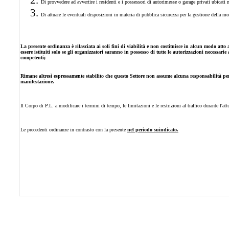
Di provvedere ad avvertire i residenti e i possessori di autorimesse o garage privati ubicati 
Di attuare le eventuali disposizioni in materia di pubblica sicurezza per la gestione della mo
La presente ordinanza è rilasciata ai soli fini di viabilità e non costituisce in alcun modo atto
essere istituiti solo se gli organizzatori saranno in possesso di tutte le autorizzazioni necessari
competenti;
Rimane altresì espressamente stabilito che questo Settore non assume alcuna responsabilità per 
manifestazione.
Il Corpo di P.L. a modificare i termini di tempo, le limitazioni e le restrizioni al traffico durante l'at
Le precedenti ordinanze in contrasto con la presente
nel periodo suindicato.