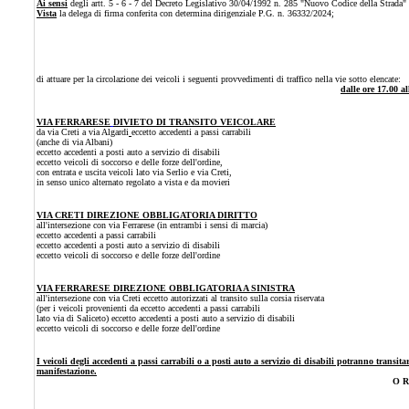
Ai sensi
degli artt. 5 - 6 - 7 del Decreto Legislativo 30/04/1992 n. 285 "Nuovo Codice della Strada"
Vista
la delega di firma conferita con determina dirigenziale P.G. n. 36332/2024;
di attuare per la circolazione dei veicoli i seguenti provvedimenti di traffico nella vie sotto elencate:
dalle ore 17.00 a
VIA FERRARESE
DIVIETO DI TRANSITO VEICOLARE
da vi
a Cre
ti
a via Algardi
eccetto accedenti a passi carrabili
(anche di via Albani)
eccetto accedenti a posti auto a servizio di disabili
eccetto veicoli di soccorso e delle forze dell'ordine,
con entrata e uscita veicoli lato via Serlio e via Creti,
in senso unico alternato regolato a vista e da movieri
VIA CRETI DIREZIONE OBBLIGATORIA DIRITTO
all'intersezione con via Ferrarese (in entrambi i sensi di marcia)
eccetto accedenti a passi carrabili
eccetto accedenti a posti auto a servizio di disabili
eccetto veicoli di soccorso e delle forze dell'ordine
VIA FERRARESE DIREZIONE OBBLIGATORIA A SINISTRA
all'intersezione con via Creti eccetto autorizzati al transito sulla corsia riservata
(per i veicoli provenienti da eccetto accedenti a passi carrabili
lato via di Saliceto) eccetto accedenti a posti auto a servizio di disabili
eccetto veicoli di soccorso e delle forze dell'ordine
I veicoli degli accedenti a passi carrabili o a posti auto a servizio di disabili potranno transi
manifestazione.
O R