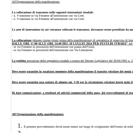
All'Organizzazione della manifestazione:
La collocazione di transenne nelle seguenti intersezioni stradali:
- n. 4 transenne in via Ferrarese all'intersezione con via Creti.
- n. 4 transenne in via Ferrarese all'intersezione con via Creti.
Le aree di intersezione in cui verranno collocate le transenne, dovranno essere presidiate da m
La collocazione
(almeno cinque giorni prima della manifestazione) di segnaletica di preavviso di for
DALLE ORE 17.00 ALLE ORE 24.00 DEL 10 LUGLIO 2024 PER FESTA DI STRADA"
nei 
- in via Ferrarese in prossimità dell'intersezione con piazza dell'Unità;
- in via Ferrarese in prossimità dell'intersezione con Via Liberazione
La perfetta
esecuzione della segnaletica stradale a norma del Decreto Legislativo del 30/04/1992 n. 2
Deve essere garantito in qualsiasi momento della manifestazione il transito veicolare dei mezzi 
Deve essere garantita una sezione di almeno mt. 3,50 per la circolazione veicolare lungo tutto il 
Di dare comunicazione, a residenti ed attività commerciali della zona, dei provvedimenti di tr
All'Organizzazione della manifestazione:
Il presente provvedimento dovrà essere tenuto sul luogo di svolgimento dell'evento ed esibito