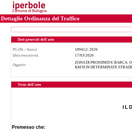
iperbole
Comune di Bologna
Dettaglio Ordinanza del Traffico
Dati generali dell'atto
PG (Nr. / Anno)
189412
/
2026
Data esecutività
17/03/2026
ZONA DI PROSSIMITA' BARCA: O
Oggetto
KM/H IN DETERMINATE STRADE E
Testo dell'atto
I L 
Premesso che: