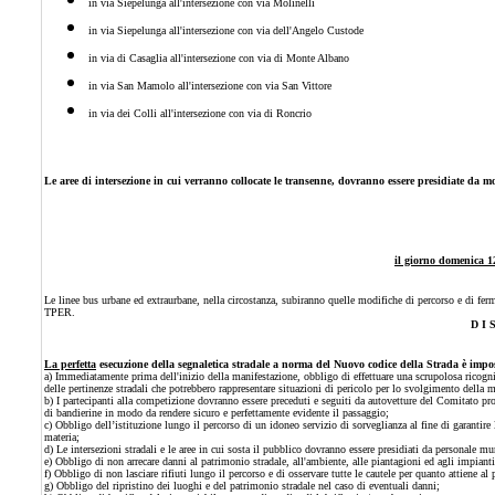
in via Siepelunga all'intersezione con via Molinelli
in via Siepelunga all'intersezione con via dell'Angelo Custode
in via di Casaglia all'intersezione con via di Monte Albano
in via San Mamolo all'intersezione con via San Vittore
in via dei Colli all'intersezione con via di Roncrio
Le aree di intersezione in cui verranno collocate le transenne, dovranno essere presidiate da m
il giorno domenica 12
Le linee bus urbane ed extraurbane, nella circostanza, subiranno quelle modifiche di percorso e di ferma
TPER.
D I 
La perfetta
esecuzione della segnaletica stradale a norma del Nuovo codice della Strada è impost
a) Immediatamente prima dell'inizio della manifestazione, obbligo di effettuare una scrupolosa ricognizi
delle pertinenze stradali che potrebbero rappresentare situazioni di pericolo per lo svolgimento della m
b) I partecipanti alla competizione dovranno essere preceduti e seguiti da autovetture del Comitato pr
di bandierine in modo da rendere sicuro e perfettamente evidente il passaggio;
c) Obbligo dell’istituzione lungo il percorso di un idoneo servizio di sorveglianza al fine di garantire
materia;
d) Le intersezioni stradali e le aree in cui sosta il pubblico dovranno essere presidiati da personale
e) Obbligo di non arrecare danni al patrimonio stradale, all'ambiente, alle piantagioni ed agli impianti
f) Obbligo di non lasciare rifiuti lungo il percorso e di osservare tutte le cautele per quanto attiene al 
g) Obbligo del ripristino dei luoghi e del patrimonio stradale nel caso di eventuali danni;