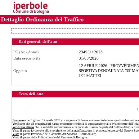
iperbole
Comune di Bologna
Dettaglio Ordinanza del Traffico
Dati generali dell'atto
PG (Nr. / Anno)
234931
/
2026
Data esecutività
31/03/2026
12 APRILE 2026 - PROVVEDIM
Oggetto
SPORTIVA DENOMINATA "35' MA
JET MATTEI
Testo dell'atto
I
Premesso
che il giorno 12 aprile 2026 si svolgerà a Bologna una manifestazione sportiva denominata
Verificato
che gli organizzatori hanno presentato richiesta di autorizzazione allo svolgimento dell'ini
Verificato altresì
che la suddetta autorizzazione è in corso di rilascio da parte del Settore Attività P
Visto
il parere favorevole allo svolgimento della manifestazione in premessa espresso dal Settore Spor
Visto
il parere favorevole del Gabinetto del Sindaco - Cerimoniale;
Visto
il parere della Polizia Locale del Comune di Bologna;