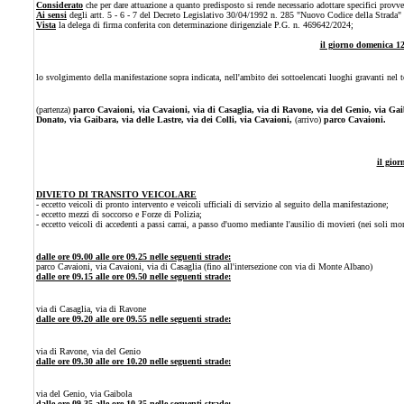
Considerato
che per dare attuazione a quanto predisposto si rende necessario adottare specifici provved
Ai sensi
degli artt. 5 - 6 - 7 del Decreto Legislativo 30/04/1992 n. 285 "Nuovo Codice della Strada"
Vista
la delega di firma conferita con determinazione dirigenziale P.G. n. 469642/2024;
il giorno domenica 12
lo svolgimento della manifestazione sopra indicata, nell'ambito dei sottoelencati luoghi gravanti nel
(partenza)
parco Cavaioni,
via Cavaioni, via di Casaglia, via di Ravone, via del Genio, via Gaib
Donato, via Gaibara, via delle Lastre, via dei Colli, via Cavaioni,
(arrivo)
parco Cavaioni.
il gio
DIVIETO DI TRANSITO VEICOLARE
- eccetto veicoli di pronto intervento e veicoli ufficiali di servizio al seguito della manifestazione;
- eccetto mezzi di soccorso e Forze di Polizia;
- eccetto veicoli di accedenti a passi carrai, a passo d'uomo mediante l'ausilio di movieri (nei soli mo
dalle ore 09.00 alle ore 09.25 nelle seguenti strade:
parco Cavaioni, via Cavaioni, via di Casaglia (fino all'intersezione con via di Monte Albano)
dalle ore 09.15 alle ore 09.50 nelle seguenti strade:
via di Casaglia, via di Ravone
dalle ore 09.20 alle ore 09.55 nelle seguenti strade:
via di Ravone, via del Genio
dalle ore 09.30 alle ore 10.20 nelle seguenti strade:
via del Genio, via Gaibola
dalle ore 09.35 alle ore 10.35 nelle seguenti strade: