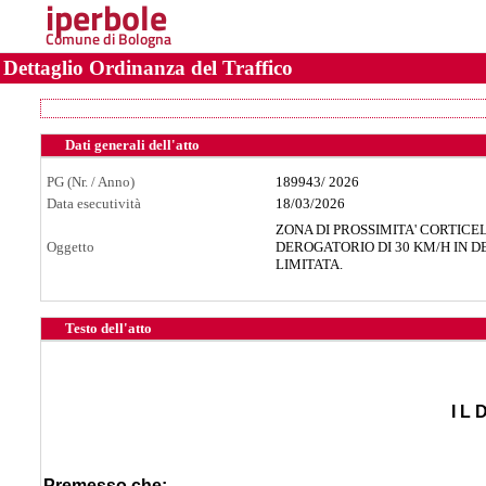
iperbole
Comune di Bologna
Dettaglio Ordinanza del Traffico
Dati generali dell'atto
PG (Nr. / Anno)
189943
/
2026
Data esecutività
18/03/2026
ZONA DI PROSSIMITA' CORTICE
Oggetto
DEROGATORIO DI 30 KM/H IN D
LIMITATA.
Testo dell'atto
I L 
Premesso che: