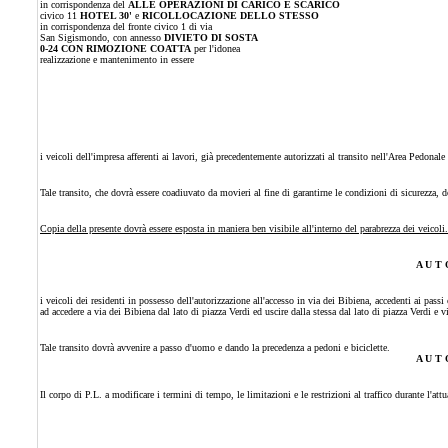
in corrispondenza del
ALLE OPERAZIONI DI CARICO E SCARICO
civico 11
HOTEL 30'
e
RICOLLOCAZIONE DELLO STESSO
in corrispondenza del fronte civico 1 di via
San Sigismondo, con annesso
DIVIETO DI SOSTA
0-24 CON RIMOZIONE COATTA
per l'idonea
realizzazione e mantenimento in essere
i veicoli dell'impresa afferenti ai lavori, già precedentemente autorizzati al transito nell'Area Pedonal
Tale transito, che dovrà essere coadiuvato da movieri al fine di garantirne le condizioni di sicurezza,
Copia della presente dovrà essere esposta in maniera ben visibile all'interno del parabrezza dei veicoli.
A U T 
i veicoli dei residenti in possesso dell'autorizzazione all'accesso in via dei Bibiena, accedenti ai pass
ad accedere a via dei Bibiena dal lato di piazza Verdi ed uscire dalla stessa dal lato di piazza Verdi e v
Tale transito dovrà avvenire a passo d'uomo e dando la precedenza a pedoni e biciclette.
A U T 
Il corpo di P.L. a modificare i termini di tempo, le limitazioni e le restrizioni al traffico durante l'att