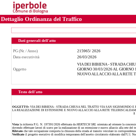
iperbole
Comune di Bologna
Dettaglio Ordinanza del Traffico
Dati generali dell'atto
PG (Nr. / Anno)
215965
/
2026
Data esecutività
26/03/2026
VIA DEI BIBIENA - STRADA CH
Oggetto
GIORNO 30/03/2026 AL GIORNO 
NUOVO ALLACCIO ALLA RETE
Testo dell'atto
OGGETTO:
VIA DEI BIBIENA - STRADA CHIUSA NEL TRATTO VIA SAN SIGISMONDO E P
LA REALIZZAZIONE DI ESTENSIONE E NUOVO ALLACCIO ALLA RETE TELERISCALDA
I
Vista
la richiesta P.G. N. 197391/2026 effettuata da
HERTECH SRL
orientata ad ottenere la conces
dovendo effettuare lavori di scavo per la realizzazione di un estensione e nuovo allaccio alla rete del t
Rilevato
che tale occupazione comporta la chiusura della strada al transito veicolare in corrispondenza 
Verificato
il progetto esecutivo di modifica temporanea dell'assetto circolatorio elaborato dall'U.I. Nuc