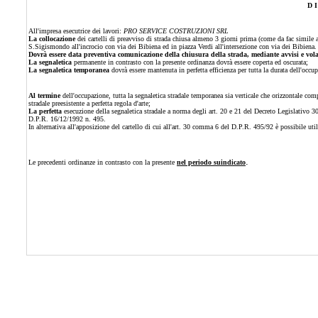
D I
All'impresa esecutrice de
i lavori:
PRO SERVICE COSTRUZIONI SRL
La collocazione
dei cartelli di preavviso di strada chiusa almeno 3 giorni prima (come da fac simile
S.Sigismondo all'incrocio con via dei Bibiena ed in piazza Verdi all'intersezione con via dei Bibiena.
Dovrà essere data preventiva comunicazione della chiusura della strada, mediante avvisi e volant
La segnaletica
permanente in contrasto con la presente ordinanza dovrà essere coperta ed oscurata;
La segnaletica temporanea
dovrà essere mantenuta in perfetta efficienza per tutta la durata dell'occ
Al termine
dell'occupazione, tutta la segnaletica stradale temporanea sia verticale che orizzontale com
stradale preesistente a perfetta regola d'arte;
La perfetta
esecuzione della segnaletica stradale a norma degli art. 20 e 21 del Decreto Legislativo 3
D.P.R. 16/12/1992 n. 495.
In alternativa all'apposizione del cartello di cui all'art. 30 comma 6 del D.P.R. 495/92 è possibile ut
.
Le precedenti ordinanze in contrasto con la presente
nel periodo suindicato