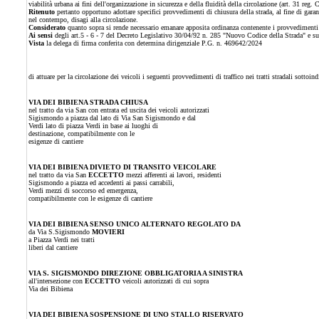
viabilità urbana ai fini dell'organizzazione in sicurezza e della fluidità della circolazione (art. 31 reg. 
Ritenuto
pertanto opportuno adottare specifici provvedimenti di chiusura della strada, al fine di garanti
nel contempo, disagi alla circolazione.
Considerato
quanto sopra si rende necessario emanare apposita ordinanza contenente i provvedimenti di
Ai sensi
degli art.5 - 6 - 7 del Decreto Legislativo 30/04/92 n. 285 "Nuovo Codice della Strada" e s
Vista
la delega di firma conferita con determina dirigenziale P.G. n. 469642/2024
di attuare per la circolazione dei veicoli i seguenti provvedimenti di traffico nei tratti stradali sottoi
VIA DEI BIBIENA STRADA CHIUSA
nel tratto da via San con entrata ed uscita dei veicoli autorizzati
Sigismondo a piazza dal lato di Via San Sigismondo e dal
Verdi lato di piazza Verdi in base ai luoghi di
destinazione, compatibilmente con le
esigenze di cantiere
VIA DEI BIBIENA DIVIETO DI TRANSITO VEICOLARE
nel tratto da via San
ECCETTO
mezzi afferenti ai lavori, residenti
Sigismondo a piazza ed accedenti ai passi carrabili,
Verdi mezzi di soccorso ed emergenza,
compatibilmente con le esigenze di cantiere
VIA DEI BIBIENA
SENSO UNICO ALTERNATO REGOLATO DA
da Via S.Sigismondo
MOVIERI
a Piazza Verdi nei tratti
liberi dal cantiere
VIA S. SIGISMONDO DIREZIONE OBBLIGATORIA A SINISTRA
all'intersezione con
ECCETTO
veicoli autorizzati di cui sopra
Via dei Bibiena
VIA DEI BIBIENA SOSPENSIONE DI UNO STALLO RISERVATO