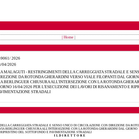
| Home |
49061
/
2026
8/04/2026
IA MALAGUTI - RESTRINGIMENTI DELLA CARREGGIATA STRADALE E SENS
IREZIONE DA ROTONDA GHERARDINI VERSO VIALE FILOPANTI DAL GIORNO 1
IA BERLINGUER CHIUSURA ALL'INTERSEZIONE CON LA ROTONDA GHERARD
IORNO 16/04/2026 PER L'ESECUZIONE DEI LAVORI DI RISANAMENTO E RI
AVIMENTAZIONE STRADALI
 DELLA CARREGGIATA STRADALE E SENSO UNICO DI CIRCOLAZIONE CON DIREZIONE DA ROTO
 - VIA BERLINGUER CHIUSURA ALL'INTERSEZIONE CON LA ROTONDA GHERARDINI DAL GIORNO 13/
E RIPRISTINO DEL SOTTOFONDO E PAVIMENTAZIONE STRADALI
I L D I R E T T O R E