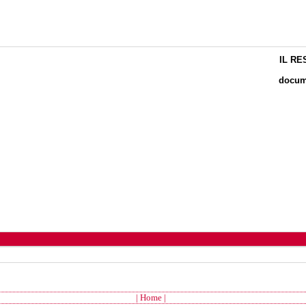
IL RE
docume
| Home |