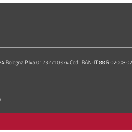
Bologna
0124 Bologna P.Iva 01232710374 Cod. IBAN: IT 88 R 02008
s