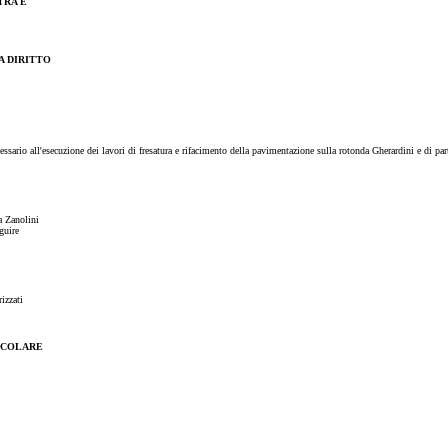
TRA E
A DIRITTO
ssario all'esecuzione dei lavori di fresatura e rifacimento della pavimentazione sulla rotonda Gherardini e di pa
ia Zanolini
guire
rizzati
EICOLARE