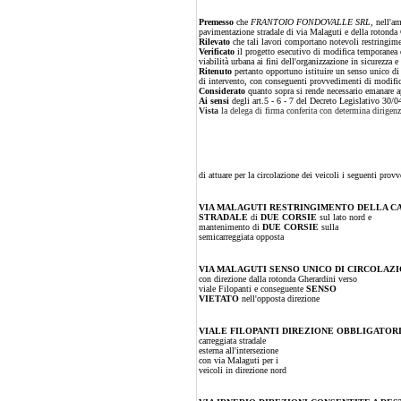
Premesso
che
FRANTOIO FONDOVALLE SRL,
nell'am
pavimentazione stradale di via Malaguti e della rotonda 
Rilevato
che tali lavori comportano notevoli restringiment
Verificato
il progetto esecutivo di modifica temporanea d
viabilità urbana ai fini dell'organizzazione in sicurezza e
Ritenuto
pertanto opportuno istituire un senso unico di c
di intervento, con conseguenti provvedimenti di modifica a
Considerato
quanto sopra si rende necessario emanare ap
Ai sensi
degli art.5 - 6 - 7 del Decreto Legislativo 30/
Vista
la delega di firma conferita con determina dirigen
di attuare per la circolazione dei veicoli i seguenti prov
VIA MALAGUTI RESTRINGIMENTO DELLA C
STRADALE
di
DUE CORSIE
sul lato nord e
mantenimento di
DUE CORSIE
sulla
semicarreggiata opposta
VIA MALAGUTI SENSO UNICO DI CIRCOLAZ
con direzione dalla rotonda Gherardini verso
viale Filopanti e conseguente
SENSO
VIETATO
nell'opposta direzione
VIALE FILOPANTI DIREZIONE OBBLIGATORI
carreggiata stradale
esterna all'intersezione
con via Malaguti per i
veicoli in direzione nord