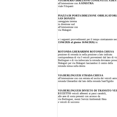
VIA IRNERIO DIREZIONI CONSENTITE A DES
all'intersezione con
A SINISTRA
viale Filopanti
PIAZZA DI PORTA DIREZIONE OBBLIGATORI
SAN DONATO
carreggiata interna
in direzione sud
all'intersezione con
via Malaguti
e i seguenti provvedimenti per il tempo strettamente nece
13/04/2026 al giorno 16/04/2026)
in:
ROTONDA GHERARDINI ROTONDA CHIUSA
porzione di rotonda in nella porzione a lato indicata
corrispondenza di via I veicoli provenienti dal lato di v
Berlinguer e di via imboccata la rotonda dovranno prose
Malaguti per via Malaguti lasciandosi il centro della
rotonda stessa sulla destra
VIA BERLINGUER STRADA CHIUSA
all'intersezione con con entrata ed uscita dei veicoli auto
rotonda Gherardini dal lato della rotonda Sant'Egidio
VIA BERLINGUER DIVIETO DI TRANSITO V
ECCETTO
veicoli afferenti ai passi carrabili,
alle aree di sosta presenti con accesso da
via Berlinguer, mezzi Servizi Ambientali Hera
e veicoli di soccorso