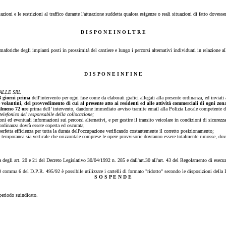
zioni e le restrizioni al traffico durante l'attuazione suddetta qualora esigenze o reali situazioni di fatto dovesse
D I S P O N E I N O L T R E
aforiche degli impianti posti in prossimità del cantiere e lungo i percorsi alternativi individuati in relazione a
D I S P O N E I N F I N E
ALLE SRL
3 giorni prima
dell'intervento per ogni fase come da elaborati grafici allegati alla presente ordinanza, ed inviati 
olantini, del provvedimento di cui al presente atto ai residenti ed alle attività commerciali di ogni zona 
almeno 72 ore
prima dell’ intervento,
dandone immediato avviso tramite email alla Polizia Locale competente de
elefonico del responsabile della collocazione;
ni ed eventuali informazioni sui percorsi alternativi, e per gestire il transito veicolare in condizioni di sicurezza
rdinanza dovrà essere coperta ed oscurata;
rfetta efficienza per tutta la durata dell'occupazione verificando costantemente il corretto posizionamento;
e temporanea sia verticale che orizzontale comprese le opere provvisorie dovranno essere totalmente rimosse, dovrà
a degli art. 20 e 21 del Decreto Legislativo 30/04/1992 n. 285 e dall'art.30 all'art. 43 del Regolamento di esec
t. 30 comma 6 del D.P.R. 495/92 è possibile utilizzare i cartelli di formato "ridotto" secondo le disposizioni de
S O S P E N D E
periodo suindicato.