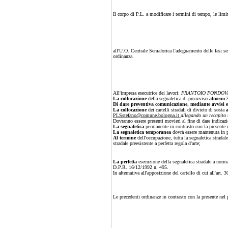
Il corpo di P.L. a modificare i termini di tempo, le limita
all'U.O. Centrale Semaforica l'adeguamento delle fasi sem
ordinanza.
All'impresa esecutrice dei lavori:
FRANTOIO FONDOV
La collocazione
della segnaletica di preavviso
almeno 
Di dare preventiva comunicazione, mediante avvisi e v
La collocazione
dei cartelli stradali di divieto di sosta
PLSstefano@comune.bologna.it
allegando un recapito t
Dovranno essere presenti movieri al fine di dare indicazio
La segnaletica
permanente in contrasto con la presente o
La segnaletica temporanea
dovrà essere mantenuta in pe
Al termine
dell'occupazione, tutta la segnaletica stradal
stradale preesistente a perfetta regola d'arte;
La perfetta
esecuzione della segnaletica stradale a norm
D.P.R. 16/12/1992 n. 495.
In alternativa all'apposizione del cartello di cui all'ar
Le precedenti ordinanze in contrasto con la presente nel 