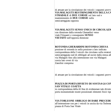
di attuare per la circolazione dei veicoli i seguenti prov
VIA MALAGUTI RESTRINGIMENTO DELLA C
STRADALE
di
DUE CORSIE
sul lato sud e
mantenimento di
DUE CORSIE
sulla
semicarreggiata opposta
VIA MALAGUTI SENSO UNICO DI CIRCOLAZ
con direzione dalla rotonda Gherardini verso
viale Filopanti e conseguente
SENSO
VIETATO
nell'opposta direzione
ROTONDA GHERARDINI ROTONDA CHIUSA
porzione di rotonda in nella porzione a lato indicata
corrispondenza della I veicoli che circolano sulla rotator
semicarreggiata sud di obbligati ad uscire dalla stessa al
via Malaguti fino alla intersezione con via Malaguti
corsia lato ovest di via
Zanolini compresa
di attuare per la circolazione dei veicoli i seguenti prov
PIAZZA DI PORTA DIVIETO DI SOSTA 0-24 C
SAN VITALE COATTA
in corrispondenza della Al fine di evidenziare tale divie
porta monumentale essere posizionati elementi fisici tip
VIA TORLEONE OBBLIGO DI DARE PRECED
all'intersezione con per i veicoli in uscita da via Torleon
piazza di Porta San Vitale