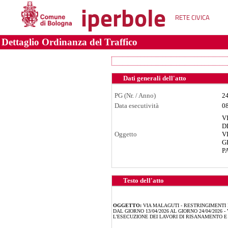
iperbole
RETE CIVICA
Dettaglio Ordinanza del Traffico
Dati generali dell'atto
PG (Nr. / Anno)
2
Data esecutività
0
V
D
Oggetto
V
G
P
Testo dell'atto
OGGETTO:
VIA MALAGUTI - RESTRINGIMENTI
DAL GIORNO 13/04/2026 AL GIORNO 24/04/2026
L'ESECUZIONE DEI LAVORI DI RISANAMENTO 