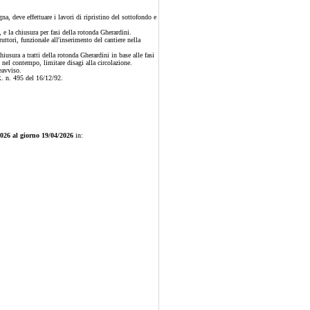
gna,
deve effettuare i lavori di ripristino del sottofondo e
, e la chiusura per fasi della rotonda Gherardini.
ttori, funzionale all'inserimento del cantiere nella
usura a tratti della rotonda Gherardini in base alle fasi
, nel contempo, limitare disagi alla circolazione.
eavviso.
R. n. 495 del 16/12/92.
/2026 al giorno 19/04/2026
in: