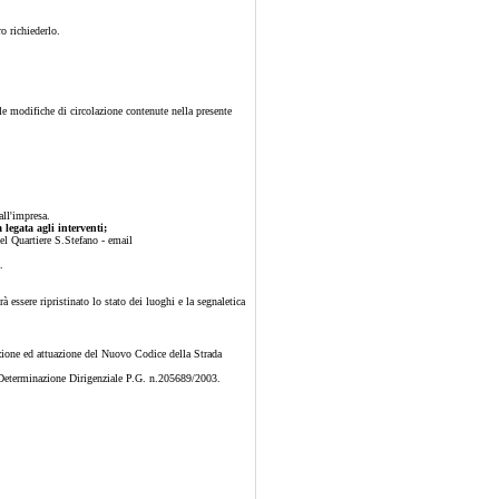
ro richiederlo.
lle modifiche di circolazione contenute nella presente
all'impresa.
legata agli interventi;
l Quartiere S.Stefano - email
.
 essere ripristinato lo stato dei luoghi e la segnaletica
uzione ed attuazione del Nuovo Codice della Strada
lla Determinazione Dirigenziale P.G. n.205689/2003.