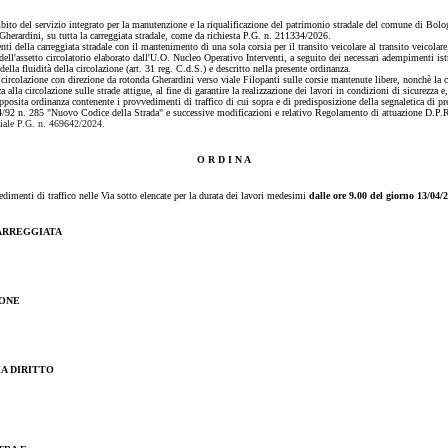
bito del servizio integrato per la manutenzione e la riqualificazione del patrimonio stradale del comune di Bolo
Gherardini, su tutta la carreggiata stradale, come da richiesta P.G. n. 211334/2026.
i della carreggiata stradale con il mantenimento di una sola corsia per il transito veicolare al transito veicolare
ell'assetto circolatorio elaborato dall'U.O. Nucleo Operativo Interventi, a seguito dei necessari adempimenti istru
 della fluidità della circolazione (art. 31 reg. C.d.S.) e descritto nella presente ordinanza.
ircolazione con direzione da rotonda Gherardini verso viale Filopanti sulle corsie mantenute libere, nonchè la chi
lla circolazione sulle strade attigue, al fine di garantire la realizzazione dei lavori in condizioni di sicurezza e
posita ordinanza contenente i provvedimenti di traffico di cui sopra e di predisposizione della segnaletica di pr
04/92 n. 285 "Nuovo Codice della Strada" e successive modificazioni e relativo Regolamento di attuazione D.P.
ziale P.G. n. 469642/2024
.
O R D I N A
vedimenti di traffico nelle Via sotto elencate per la durata dei lavori medesimi
dalle ore 9.00 del giorno 13/04
ARREGGIATA
IONE
A DIRITTO