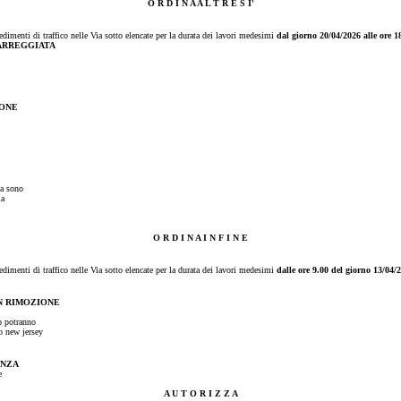
O R D I N A A L T R E S I'
vedimenti di traffico nelle Via sotto elencate per la durata dei lavori medesimi
dal giorno 20/04/2026 alle ore 
ARREGGIATA
IONE
ia sono
la
O R D I N A I N F I N E
vedimenti di traffico nelle Via sotto elencate per la durata dei lavori medesimi
dalle ore 9.00 del giorno 13/04/
ON RIMOZIONE
to potranno
o new jersey
ENZA
e
A U T O R I Z Z A