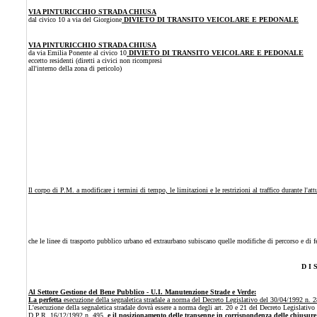
VIA PINTURICCHIO STRADA CHIUSA
dal civico 10 a via del Giorgione
DIVIETO DI TRANSITO VEICOLARE E PEDONALE
VIA PINTURICCHIO STRADA CHIUSA
da via Emilia Ponente al civico 10
DIVIETO DI TRANSITO VEICOLARE E PEDONALE
eccetto residenti (diretti a civici non ricompresi
all'interno della zona di pericolo)
Il corpo di P.M. a modificare i termini di tempo, le limitazioni e le restrizioni al traffico durante l'at
che le linee di trasporto pubblico urbano ed extraurbano subiscano quelle modifiche di percorso e di f
D I 
Al Settore Gestione del Bene Pubblico - U.I. Manutenzione Strade e Verde:
La perfetta
esecuzione della segnaletica stradale a norma del Decreto Legislativo del 30/04/1992 n. 2
L'esecuzione della segnaletica stradale dovrà essere a norma degli art. 20 e 21 del Decreto Legislativ
D.P.R. 16/12/1992 n. 495,
e il posizionamento delle transenne in corrispondenza delle chiusure d