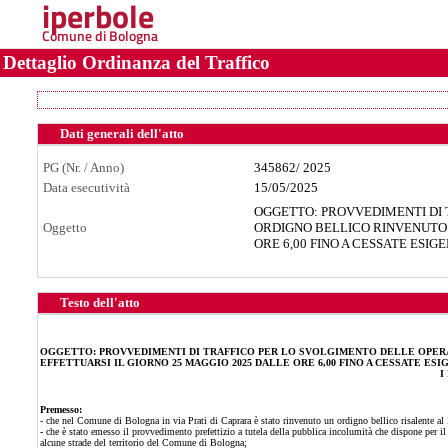
iperbole
Comune di Bologna
Dettaglio Ordinanza del Traffico
Dati generali dell'atto
PG (Nr. / Anno)
345862
/
2025
Data esecutività
15/05/2025
OGGETTO: PROVVEDIMENTI DI 
Oggetto
ORDIGNO BELLICO RINVENUTO I
ORE 6,00 FINO A CESSATE ESIG
Testo dell'atto
OGGETTO: PROVVEDIMENTI DI TRAFFICO PER LO SVOLGIMENTO DELLE OPERAZI
EFFETTUARSI IL GIORNO 25 MAGGIO 2025 DALLE ORE 6,00 FINO A CESSATE ESI
I
Premesso:
- che nel Comune di Bologna in via Prati di Caprara è stato rinvenuto un ordigno bellico risalente al
-
che è stato emesso il provvedimento prefettizio a tutela della pubblica incolumità che dispone per 
alcune strade del territorio del Comune di Bologna;