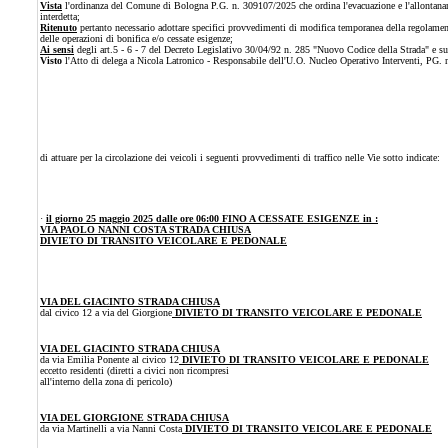
Vista
l'ordinanza del Comune di Bologna P.G. n. 309107/2025 che ordina l'evacuazione e l'allontaname
interdetta;
Ritenuto
pertanto necessario adottare specifici provvedimenti di modifica temporanea della regolamentaz
delle operazioni di bonifica e/o cessate esigenze;
Ai sensi
degli art.5 - 6 - 7 del Decreto Legislativo 30/04/92 n. 285 "Nuovo Codice della Strada" e s
Visto
l'Atto di delega a Nicola Latronico - Responsabile dell'U.O. Nucleo Operativo Interventi, PG.
di attuare per la circolazione dei veicoli i seguenti provvedimenti di traffico nelle Vie sotto indicate:
·
il giorno 25 maggio 2025 dalle ore 06:00 FINO A CESSATE ESIGENZE in :
VIA PAOLO NANNI COSTA STRADA CHIUSA
DIVIETO DI TRANSITO VEICOLARE E PEDONALE
VIA DEL GIACINTO STRADA CHIUSA
dal civico 12 a via del Giorgione
DIVIETO DI TRANSITO VEICOLARE E PEDONALE
VIA DEL GIACINTO STRADA CHIUSA
da via Emilia Ponente al civico 12
DIVIETO DI TRANSITO VEICOLARE E PEDONALE
eccetto residenti (diretti a civici non ricompresi
all'interno della zona di pericolo)
VIA DEL GIORGIONE STRADA CHIUSA
da via Martinelli a via Nanni Costa
DIVIETO DI TRANSITO VEICOLARE E PEDONALE