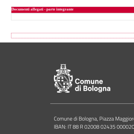
Documenti allegati - parte integrante
Footer of Comune
Contacts
Comune di Bologna, Piazza Maggior
IBAN: IT 88 R 02008 02435 0000