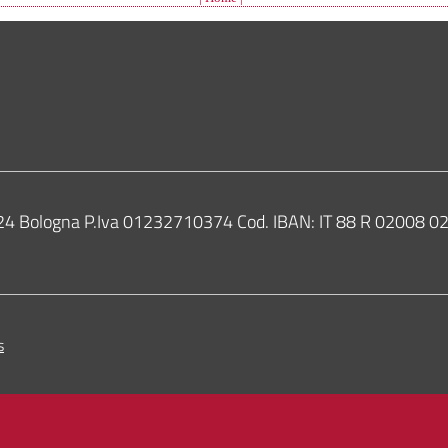
Bologna
0124 Bologna P.Iva 01232710374 Cod. IBAN: IT 88 R 02008
s