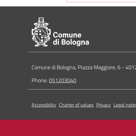
Footer of Comune di 
Contacts
Comune di Bologna, Piazza Maggiore, 6 - 4
Phone:
051203040
Accessibility
Charter of values
Privacy
Legal note