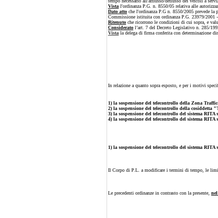
tempo necessario all'afflusso/deflusso dei veicoli a servi
Vista
l'ordinanza P.G. n. 8550/05 relativa alle autorizza
Dato atto
che l'ordinanza P.G n. 8550/2005 prevede la poss
Commissione istituita con ordinanza P.G. 23979/2001 - in
Ritenuto
che ricorrono le condizioni di cui sopra, e val
Considerato
l’art. 7 del Decreto Legislativo n. 285/19
Vista
la delega di firma conferita con determinazione di
In relazione a quanto sopra esposto, e per i motivi speci
1) la sospensione del telecontrollo della Zona Traffi
2) la sospensione del telecontrollo della cosiddetta 
3) la sospensione del telecontrollo del sistema RITA s
4) la sospensione del telecontrollo del sistema RITA 
1) la sospensione del telecontrollo del sistema RITA 
Il Corpo di P.L. a modificare i termini di tempo, le limit
Le precedenti ordinanze in contrasto con la presente,
nel