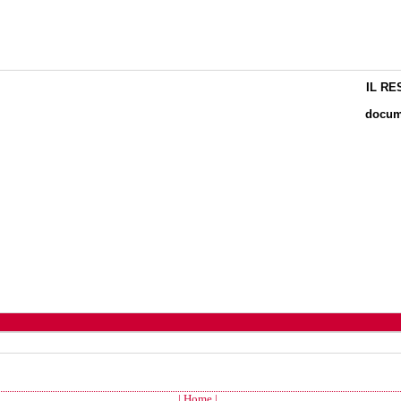
IL RE
docume
| Home |