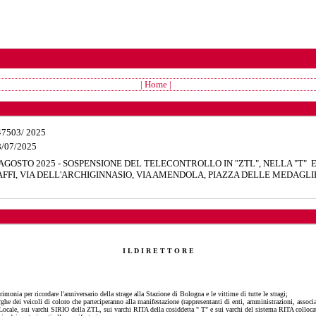
| Home |
47503
/
2025
8/07/2025
 AGOSTO 2025 - SOSPENSIONE DEL TELECONTROLLO IN "ZTL", NELLA "T" E
AFFI, VIA DELL'ARCHIGINNASIO, VIA AMENDOLA, PIAZZA DELLE MEDAGLI
I L D I R E T T O R E
monia per ricordare l'anniversario della strage alla Stazione di Bologna e le vittime di tutte le stragi;
arghe dei veicoli di coloro che parteciperanno alla manifestazione (rappresentanti di enti, amministrazioni, associ
Locale, sui varchi SIRIO della ZTL, sui varchi RITA della cosiddetta " T" e sui varchi del sistema RITA collocati