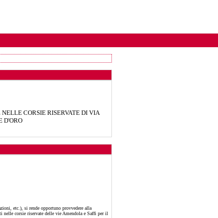
 NELLE CORSIE RISERVATE DI VIA
E D'ORO
azioni, etc.), si rende opportuno provvedere alla
 nelle corsie riservate delle vie Amendola e Saffi per il