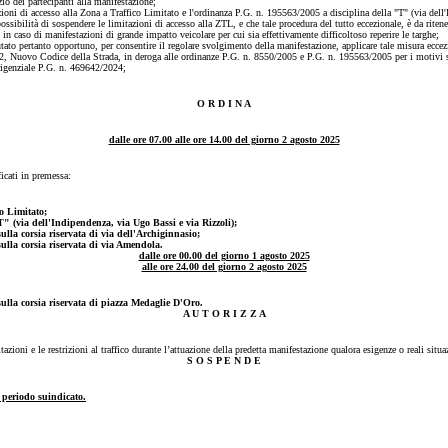
zio dei partecipanti alla manifestazione;
zioni di accesso alla Zona a Traffico Limitato e l'ordinanza P.G. n. 195563/2005 a disciplina della "T" (via dell
ibilità di sospendere le limitazioni di accesso alla ZTL, e che tale procedura del tutto eccezionale, è da riteners
 caso di manifestazioni di grande impatto veicolare per cui sia effettivamente difficoltoso reperire le targhe;
utato pertanto opportuno, per consentire il regolare svolgimento della manifestazione, applicare tale misura eccez
92, Nuovo Codice della Strada, in deroga alle ordinanze P.G. n. 8550/2005 e P.G. n. 195563/2005 per i motivi s
rigenziale P.G. n.
469642/2024;
O R D I N A
dalle ore 07.00 alle ore 14.00 del giorno 2 agosto 2025
ficati in premessa:
co Limitato;
"T" (via dell'Indipendenza, via Ugo Bassi e via Rizzoli);
ulla corsia riservata di via dell'Archiginnasio;
sulla corsia riservata di via Amendola.
dalle ore 00.00 del giorno 1 agosto 2025
alle ore 24.00 del giorno 2 agosto 2025
sulla corsia riservata di piazza Medaglie D'Oro.
A U T O R I Z Z A
azioni e le restrizioni al traffico durante l’attuazione della predetta manifestazione qualora esigenze o reali situa
S O S P E N D E
 periodo suindicato.