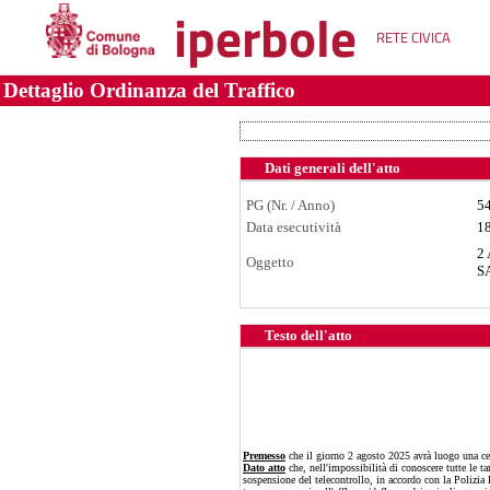
iperbole
RETE CIVICA
Dettaglio Ordinanza del Traffico
Dati generali dell'atto
PG (Nr. / Anno)
5
Data esecutività
1
2
Oggetto
S
Testo dell'atto
Premesso
che il giorno 2 agosto 2025 avrà luogo una ceri
Dato atto
che, nell'impossibilità di conoscere tutte le t
sospensione del telecontrollo, in accordo con la Polizia 