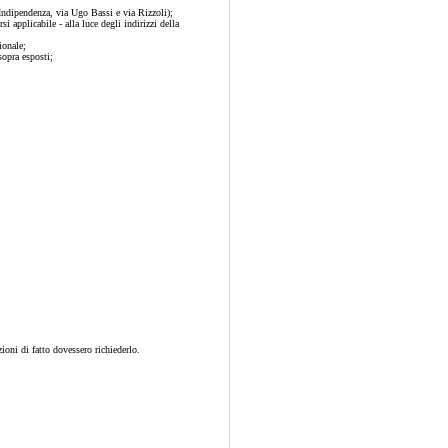
'Indipendenza, via Ugo Bassi e via Rizzoli);
i applicabile - alla luce degli indirizzi della
ionale;
opra esposti;
zioni di fatto dovessero richiederlo.