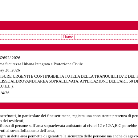
| Home |
52692
/
2026
ea Sicurezza Urbana Integrata e Protezione Civile
ay 28, 2026
ISURE URGENTI E CONTINGIBILI A TUTELA DELLA TRANQUILLITA' E DEL R
LISSE ALDROVANDI, AREA SOPRAELEVATA. APPLICAZIONE DELL'ART. 50 DEL 
.U.E.L.).
1/4/26
sere/notti, in particolare dei fine settimana, registra una consistente presenza di pe
o dei residenti;
afflusso di persone sull’area sopraelevata antistante ai civici 12 e 12/A,B,C potrebb
uti al sovraffollamento dell’area;
ri in detta area permette di garantire la sicurezza delle persone ma anche di agevola