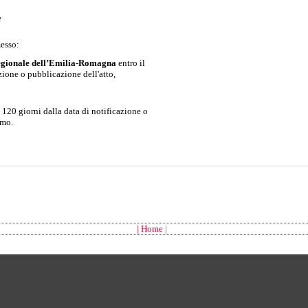
e
esso:
egionale dell’Emilia-Romagna
entro il
zione o pubblicazione dell'atto,
 120 giorni dalla data di notificazione o
imo.
| Home |
Bologna