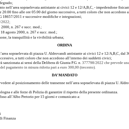
 degrado;
nto nell’area sopraelevata antistante ai civici 12 e 12/A,B,C, - impedendone fisica
20.00 fino alle ore 05.00 del giorno successivo, a tutti coloro che non accedono all
G 18657/2011 e successive modifiche e integrazioni;
8/2022;
o 2000, n. 267 e succ. mod.;
l 18 agosto 2000, n. 267 e succ. mod.;
sone, la tranquillità e la vivibilità urbana;
ORDINA
’area sopraelevata di piazza U. Aldrovandi antistante ai civici 12 e 12/A,B,C, dal
uccessivo, a tutti coloro che non accedono all’interno dei suddetti civici;
à sanzionata ai sensi della Delibera di Giunta P.G. n.
377798/2022 che prevede una 
del pagamento in misura ridotta pari a euro 300,00 (trecento).
DA’ MANDATO
ovvedere al posizionamento delle transenne nell’area sopraelevata di piazza U. Aldro
gna e alle forze di Polizia di garantire il rispetto della presente ordinanza.
isso all’Albo Pretorio per 15 giorni e comunicato a:
i
di Finanza