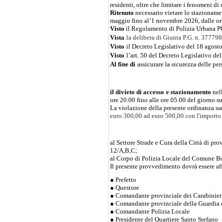
residenti, oltre che limitare i fenomeni di
Ritenuto
necessario vietare lo stazioname
maggio fino al’1 novembre 2026, dalle ore 
Visto
il Regolamento di Polizia Urbana P
Vista
la delibera di Giunta P.G. n. 37779
Visto
il Decreto Legislativo del 18 agost
Visto
l’art. 50 del Decreto Legislativo de
Al fine di
assicurare la sicurezza delle per
il divieto di accesso
e stazionamento
nell
ore 20.00 fino alle ore 05.00 del giorno s
La violazione della presente ordinanza sar
euro 300,00 ad euro 500,00 con l'importo 
al Settore Strade e Cura della Città di pr
12/A,B,C;
al Corpo di Polizia Locale del Comune Bolo
Il presente provvedimento dovrà essere aff
● Prefetto
● Questore
● Comandante provinciale dei Carabinier
● Comandante provinciale della Guardia 
● Comandante Polizia Locale
● Presidente del Quartiere Santo Stefano