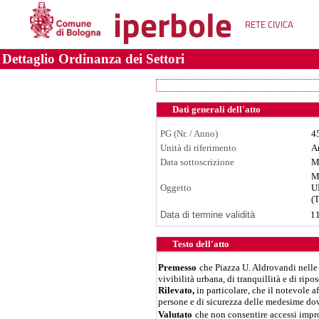
iperbole
RETE CIVICA
Dettaglio Ordinanza dei Settori
Dati generali dell'atto
PG (Nr. / Anno)
4
Unità di riferimento
Ar
Data sottoscrizione
M
M
Oggetto
U
(T
Data di termine validità
1
Testo dell'atto
Premesso
che Piazza U. Aldrovandi nelle 
vivibilità urbana, di tranquillità e di ripos
Rilevato,
in particolare, che il notevole 
persone e di sicurezza delle medesime dov
Valutato
che non consentire accessi improp