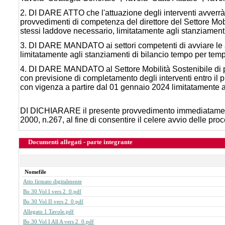
2. DI DARE ATTO che l'attuazione degli interventi avverrà
provvedimenti di competenza del direttore del Settore Mobil
stessi laddove necessario
, limitatamente agli stanziament
3. DI DARE MANDATO ai settori competenti di avviare le az
limitatamente agli stanziamenti di bilancio tempo per tem
4. DI DARE MANDATO al Settore Mobilità Sostenibile di pro
con previsione di completamento degli interventi entro il 
con vigenza a partire dal 01 gennaio 2024
limitatamente 
DI DICHIARARE il presente provvedimento immediatamente 
2000, n.267, al fine di consentire il celere avvio delle pro
Documenti allegati - parte integrante
Nomefile
Atto firmato digitalmente
Bo 30 Vol I vers 2_0.pdf
Bo 30 Vol II vers 2_0.pdf
Allegato 1 Tavole.pdf
Bo 30 Vol I All A vers 2_0.pdf