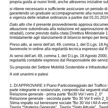
propria guida ai nuovi limiti, anche attraverso iniziative sul
si ritiene necessario e sufficiente assicurare un periodo di
garantendo un graduale accompagnamento alla nuova rego
e vigenza delle relative ordinanze a partire dal 01.01.202
Dato atto che
il presente provvedimento approva documenti 
attuazione subordinata alla redazione ed approvazione del t
stradali), come previsto dalla citata Direttiva Ministeriale
limitatamente agli stanziamenti di bilancio tempo per tem
Preso atto
, ai sensi dell'art. 49, comma 1, del D.Lgs. 18 
favorevole in ordine alla regolarità tecnica espresso dal R
Ai sensi dell'art. 49, comma 1, del D.Lgs. 18 Agosto 2000, 
regolarità contabile espresso dal Responsabile dei servizi 
Su proposta del Settore Mobilità Sostenibile e Infrastrutt
A voti unanimi e palesi
1. DI APPROVARE il Piano Particolareggiato del Traffico 
parte integrante e sostanziale, composto dai seguenti elab
Relazione generale - prima parte “Bo30 Vol I vers 2_0”
Relazione generale - seconda parte “Bo 30 Vol II vers 2_0
Stima impatto sul benessere sociale “Bo 30 Vol I All A ver
Tavola “Strategia Generale” , Tavola “Stato Attuale” , Tavo