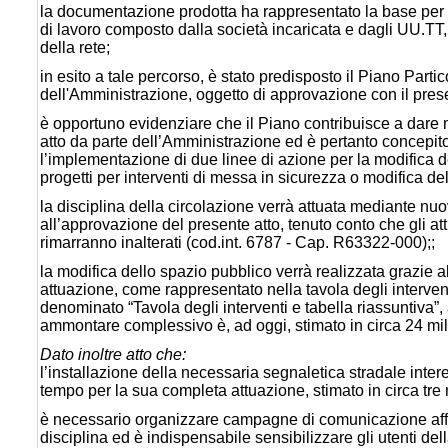
la documentazione prodotta ha rappresentato la base per l
di lavoro composto dalla società incaricata e dagli UU.TT,
della rete;
in esito a tale percorso, è stato predisposto il Piano Partic
dell'Amministrazione, oggetto di approvazione con il pre
è opportuno evidenziare che il Piano contribuisce a dare ma
atto da parte dell’Amministrazione ed è pertanto concepit
l’implementazione di due linee di azione per la modifica de
progetti per interventi di messa in sicurezza o modifica de
la disciplina della circolazione verrà attuata mediante n
all’approvazione del presente atto, tenuto conto che gli attua
rimarranno inalterati
(cod.int. 6787 - Cap. R63322-000);
;
la modifica dello spazio pubblico verrà realizzata grazie a
attuazione, come rappresentato nella tavola degli interven
denominato “Tavola degli interventi e tabella riassuntiva”, a
ammontare complessivo è, ad oggi, stimato in circa 24 milio
Dato inoltre atto che:
l’installazione della necessaria segnaletica stradale inter
tempo per la sua completa attuazione, stimato in circa tre
è necessario organizzare campagne di comunicazione affin
disciplina ed è indispensabile sensibilizzare gli utenti d