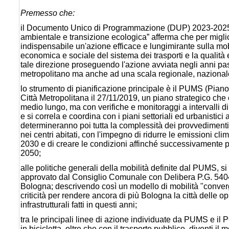
Premesso che:
il Documento Unico di Programmazione (DUP) 2023-2025, tra 
ambientale e transizione ecologica” afferma che per miglior
indispensabile un'azione efficace e lungimirante sulla mo
economica e sociale del sistema dei trasporti e la qualità 
tale direzione proseguendo l'azione avviata negli anni pas
metropolitano ma anche ad una scala regionale, nazional
lo strumento di pianificazione principale è il PUMS (Piano
Città Metropolitana il 27/11/2019, un piano strategico che
medio lungo, ma con verifiche e monitoraggi a intervalli di
e si correla e coordina con i piani settoriali ed urbanistic
determineranno poi tutta la complessità dei provvedimenti, d
nei centri abitati, con l'impegno di ridurre le emissioni cl
2030 e di creare le condizioni affinché successivamente po
2050;
alle politiche generali della mobilità definite dal PUMS, 
approvato dal Consiglio Comunale con Delibera P.G. 54041
Bologna; descrivendo così un modello di mobilità "converge
criticità per rendere ancora di più Bologna la città delle o
infrastrutturali fatti in questi anni;
tra le principali linee di azione individuate da PUMS e il
in bicicletta, oltre che con il trasporto pubblico, diventi 