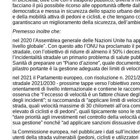
facciano il più possibile ricorso alle opportunità offerte da
democratica e messa in sicurezza dello spazio urbano delle
e della mobilità attiva di pedoni e ciclisti, e che tengano 
garantiscano un miglioramento della sicurezza, dell’ambien
Premesso inoltre che:
nel 2020 l'Assemblea generale delle Nazioni Unite ha appr
livello globale". Con questo atto l’ONU ha proclamato il
stradale, con l’obiettivo di ridurre di almeno il 50% i deces
l’incidentalità stradale un primario problema di salute p
Sanità di preparare un “Piano d’azione”, quale documento gu
pilastro portante è la gestione adeguata dei limiti di veloci
nel 2021 il Parlamento europeo, con risoluzione n. 2021/20
stradale 2021/2030 - prossime tappe verso l'obiettivo zero
orientamenti di livello internazionale e contiene le raccom
osserva che “l’eccesso di velocità è un fattore chiave degl
degli incidenti”; si raccomanda di “applicare limiti di velocit
strada, quali velocità massime di 30 chilometri all’ora c
elevato di ciclisti e di pedoni”, quali tipicamente sono le stra
“dare priorità agli investimenti nel controllo della velocità
sua gestione” nonché “ad applicare sanzioni dissuasive de
la Commissione europea, nel pubblicare i dati sull’inciden
utenti della strada vulnerabili (pedoni, ciclisti e utilizza