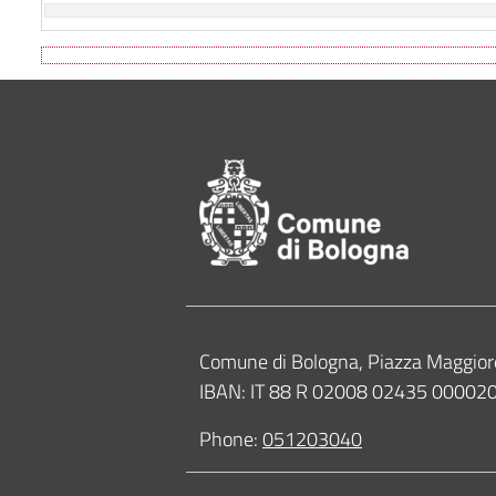
Footer of Comune
Contacts
Comune di Bologna, Piazza Maggior
IBAN: IT 88 R 02008 02435 0000
Phone:
051203040