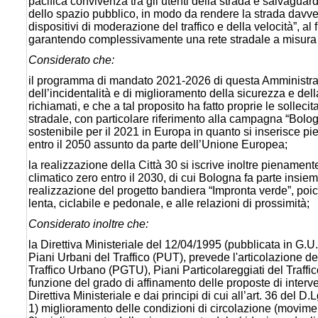
pacifica convivenza tra gli utenti della strada e salvaguarda
dello spazio pubblico, in modo da rendere la strada davvero di
dispositivi di moderazione del traffico e della velocità”, al f
garantendo complessivamente una rete stradale a misura di
Considerato che:
il programma di mandato 2021-2026 di questa Amministrazio
dell’incidentalità e di miglioramento della sicurezza e dell
richiamati, e che a tal proposito ha fatto proprie le solleci
stradale, con particolare riferimento alla campagna “Bol
sostenibile per il 2021 in Europa in quanto si inserisce pie
entro il 2050 assunto da parte dell’Unione Europea;
la realizzazione della Città 30 si iscrive inoltre pienamente 
climatico zero entro il 2030, di cui Bologna fa parte insieme
realizzazione del progetto bandiera “Impronta verde”, poich
lenta, ciclabile e pedonale, e alle relazioni di prossimità;
Considerato inoltre che:
la Direttiva Ministeriale del 12/04/1995 (pubblicata in G.U
Piani Urbani del Traffico (PUT), prevede l'articolazione de
Traffico Urbano (PGTU), Piani Particolareggiati del Traffi
funzione del grado di affinamento delle proposte di intervent
Direttiva Ministeriale e dai principi di cui all’art. 36 del D.
1) miglioramento delle condizioni di circolazione (movime