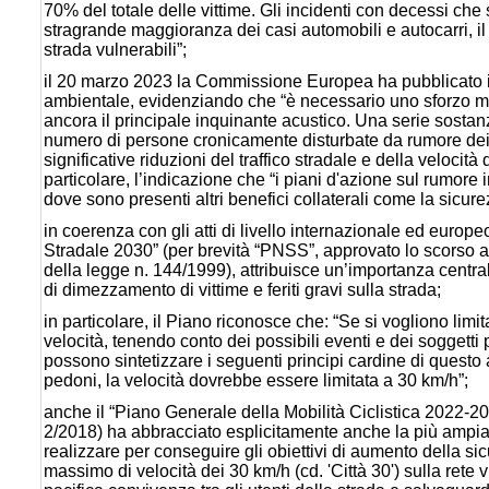
70% del totale delle vittime. Gli incidenti con decessi che 
stragrande maggioranza dei casi automobili e autocarri, il c
strada vulnerabili”;
il 20 marzo 2023 la Commissione Europea ha pubblicato i
ambientale, evidenziando che “è necessario uno sforzo mol
ancora il principale inquinante acustico. Una serie sostanzia
numero di persone cronicamente disturbate da rumore dei
significative riduzioni del traffico stradale e della velocit
particolare, l’indicazione che “i piani d'azione sul rumore
dove sono presenti altri benefici collaterali come la sicure
in coerenza con gli atti di livello internazionale ed europ
Stradale 2030” (per brevità “PNSS”, approvato lo scorso 
della legge n. 144/1999), attribuisce un’importanza central
di dimezzamento di vittime e feriti gravi sulla strada;
in particolare, il Piano riconosce che: “Se si vogliono limi
velocità, tenendo conto dei possibili eventi e dei soggetti p
possono sintetizzare i seguenti principi cardine di questo
pedoni, la velocità dovrebbe essere limitata a 30 km/h”;
anche il “Piano Generale della Mobilità Ciclistica 2022-2
2/2018) ha abbracciato esplicitamente anche la più ampia pr
realizzare per conseguire gli obiettivi di aumento della si
massimo di velocità dei 30 km/h (cd. 'Città 30') sulla rete v