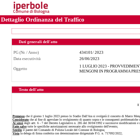
iperbole
Comune di Bologna
Dettaglio Ordinanza del Traffico
Dati generali dell'atto
PG (Nr. / Anno)
434101
/
2023
Data esecutività
26/06/2023
1 LUGLIO 2023 - PROVVEDIME
Oggetto
MENGONI IN PROGRAMMA PRES
Testo dell'atto
I
Premesso
che il giorno 1 luglio 2023 presso lo Stadio Dall'Ara si svolgerà il concerto di Marco Men
Considerato
che al fine di agevolare lo svolgimento di quanto sopra e le conseguenti problematiche der
Ai sensi
degli artt. 6 - 7 del Decreto Legislativo n. 285 del 30/04/1992 e successive modificazioni 
Fatte salve
tutte le specifiche autorizzazioni necessarie allo svolgimento dell'evento;
Sentito
il parere del Comando di Polizia Locale del Comune di Bologna;
Vista
la delega di firma conferita con determinazione dirigenziale P.G. n. 717092/2022;