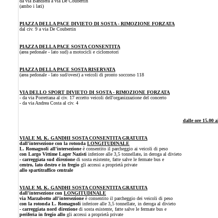
da via Bandiera a via De Coubertin
(ambo i lati)
PIAZZA DELLA PACE DIVIETO DI SOSTA - RIMOZIONE FORZATA
dal civ. 9 a via De Coubertin
PIAZZA DELLA PACE SOSTA CONSENTITA
(area pedonale - lato sud)
a motocicli e ciclomotori
PIAZZA DELLA PACE SOSTA RISERVATA
(area pedonale - lato sud/ovest)
a veicoli di pronto soccorso 118
VIA DELLO SPORT DIVIETO DI SOSTA - RIMOZIONE FORZATA
- da via Porrettana al civ. 17
eccetto veicoli dell'organizzazione del concerto
- da via Andrea Costa al civ. 4
dalle ore 15.00 a
VIALE M. K. GANDHI SOSTA CONSENTITA GRATUITA
dall'intersezione con la rotonda
LONGITUDINALE
L. Romagnoli all'intersezione
è consentito il parcheggio ai veicoli di peso
con Largo Vittime Lager Nazisti
inferiore alle 3,5 tonnellate
,
in deroga al divieto
- carreggiata sud direzione
di sosta esistente, fatte salve le fermate bus e
centro, lato destro e in fregio
gli accessi a proprietà private
allo spartitraffico centrale
VIALE M. K. GANDHI SOSTA CONSENTITA GRATUITA
dall'intersezione con
LONGITUDINALE
via Marzabotto all'intersezione
è consentito il parcheggio dei veicoli di peso
con la rotonda L. Romagnoli
inferiore alle 3,5 tonnellate, in deroga al divieto
- carreggiata nord direzione
di sosta esistente, fatte salve le fermate bus e
periferia in fregio allo
gli accessi a proprietà private