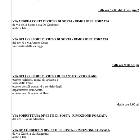
dalle ore 12.00 del 30 giugno
VIA ANDREA COSTA DIVIETO DI SOSTA - RIMOZIONE FORZATA
da via dello Sport a via De Coubertin
ambo i lati
VIA DELLO SPORT DIVIETO DI SOSTA - RIMOZIONE FORZATA
dal civ. 6 a via Andrea Costa
lato destro della carreggi
dalle ore
9.00
del gio
VIA DELLO SPORT
DIVIETO DI TRANSITO VEICOLARE
eccetto residenti, mezzi di soccorso e
forze dell'Ordine
eccetto veicoli operativi a servizio degli
organizzatori dell'evento
eccetto veicoli operativi Hera
dalle ore
8.00 al
VIA PORRETTANA DIVIETO DI SOSTA - RIMOZIONE FORZATA
dal civ. 13 a via Menabue
VIA DE COUBERTIN
DIVIETO DI SOSTA - RIMOZIONE FORZATA
da via Curiel a via Saragozza
ambo i lati