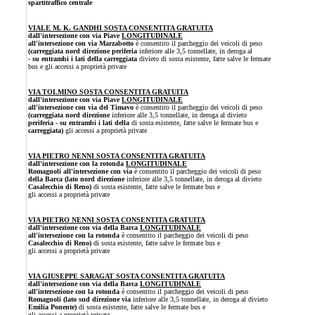
spartitraffico centrale
VIALE M. K. GANDHI SOSTA CONSENTITA GRATUITA
dall'intersezione con via Piave
LONGITUDINALE
all'intersezione con via Marzabotto
è consentito il parcheggio dei veicoli di peso
(carreggiata nord direzione periferia
inferiore alle 3,5 tonnellate, in deroga al
- su entrambi i lati della carreggiata
divieto di sosta esistente, fatte salve le fermate
bus e gli accessi a proprietà private
VIA TOLMINO SOSTA CONSENTITA GRATUITA
dall'intersezione con via Piave
LONGITUDINALE
all'intersezione con via del Timavo
è consentito il parcheggio dei veicoli di peso
(carreggiata nord direzione
inferiore alle 3,5 tonnellate,
in deroga al divieto
periferia - su entrambi i lati della
di sosta esistente, fatte salve le fermate bus e
carreggiata)
gli accessi a proprietà private
VIA PIETRO NENNI SOSTA CONSENTITA GRAT
UITA
dall'intersezione con la rotonda
LONGITUDINALE
Romagnoli all'intersezione con via
è consentito il parcheggio dei veicoli di peso
della Barca (lato nord direzione
inferiore alle 3,5 tonnellate, in deroga al divieto
Casalecchio di Reno)
di sosta esistente, fatte salve le fermate bus e
gli accessi a proprietà private
VIA PIETRO NENNI SOSTA CONSENTITA GRATUITA
dall'intersezione con via della Barca
LONGITUDINALE
all'intersezione con la rotonda
è consentito il parcheggio dei veicoli di peso
Casalecchio di Reno)
di sosta esistente, fatte salve le fermate bus e
gli accessi a proprietà private
VIA GIUSEPPE SARAGAT
SOSTA CONSENTITA GRATUITA
dall'intersezione con via della Barca
LONGITUDINALE
all'intersezione con la rotonda
è consentito il parcheggio dei veicoli di peso
Romagnoli (lato sud direzione via
inferiore a
lle 3,5 tonnellate
,
in deroga
al divieto
Emilia Ponente)
di sosta esistente, fatte salve le fermate bus e
gli accessi a proprietà private