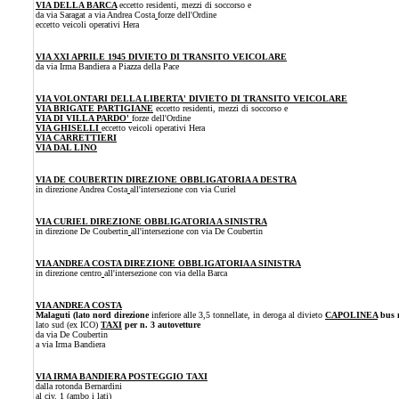
VIA DELLA BARCA
eccetto residenti, mezzi di soccorso e
da via Saragat a via Andrea Costa
forze dell'Ordine
eccetto veicoli operativi Hera
VIA XXI APRILE 1945
DIVIETO DI TRANSITO VEICOLARE
da via Irma Bandiera a Piazza della Pace
VIA VOLONTARI DELLA LIBERTA' DIVIETO DI TRANSITO VEICOLARE
VIA BRIGATE PARTIGIANE
eccetto residenti, mezzi di soccorso e
VIA DI VILLA PARDO'
forze dell'Ordine
VIA GHISELLI
eccetto veicoli operativi Hera
VIA CARRETTIERI
VIA DAL LINO
VIA DE COUBERTIN DIREZIONE OBBLIGATORIA A DESTRA
in direzione Andrea Costa
all'intersezione con via Curiel
VIA CURIEL DIREZIONE OBBLIGATORIA A SINISTRA
in direzione De Coubertin
all'intersezione con via De Coubertin
VIA ANDREA COSTA DIREZIONE OBBLIGATORIA A SINISTRA
in direzione centro
all'intersezione con via della Barca
VIA ANDREA COSTA
Malaguti (lato nord direzione
inferiore alle 3,5 tonnellate, in deroga al divieto
CAPOLINEA
bus 
lato sud (ex ICO)
TAXI
per n. 3 autovetture
da via De Coubertin
a via Irma Bandiera
VIA IRMA BANDIERA POSTEGGIO TAXI
dalla rotonda Bernardini
al civ. 1 (ambo i lati)