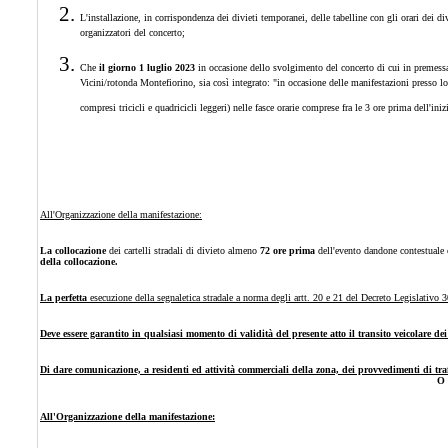
L'installazione, in corrispondenza dei divieti temporanei,
delle tabelline con gli orari dei di
organizzatori del concerto;
Che
il giorno 1 luglio 2023
in occasione dello svolgimento del concerto di cui in premes
Vicini/rotonda Montefiorino, sia così integrato: "in occasione delle manifestazioni presso lo 
compresi tricicli e quadricicli leggeri) nelle fasce orarie comprese fra le 3 ore prima dell'ini
All'Organizzazione della manifestazione:
La collocazione
dei cartelli stradali di divieto almeno
72 ore prima
dell'evento dandone contestuale
della collocazione.
La perfetta
esecuzione della segnaletica stradale a norma degli artt. 20 e 21 del Decreto Legislativo
Deve essere garantito in qualsiasi momento di validità del presente atto il transito veicolare dei
Di dare comunicazione, a residenti ed attività commerciali della zona, dei provvedimenti di tr
O 
All'Organizzazione della manifestazione: