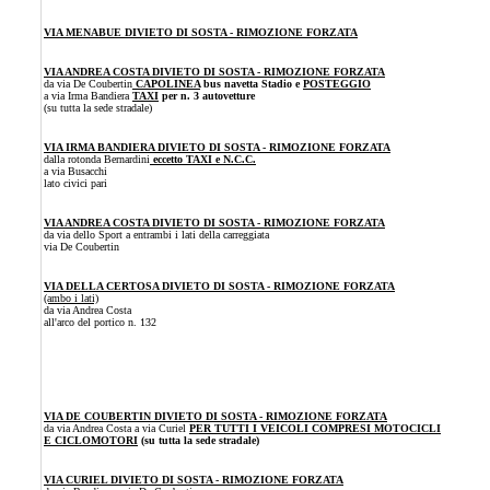
VIA MENABUE DIVIETO DI SOSTA - RIMOZIONE FORZATA
VIA ANDREA COSTA DIVIETO DI SOSTA - RIMOZIONE FORZATA
da via De Coubertin
CAPOLINEA
bus navetta Stadio e
POSTEGGIO
a via Irma Bandiera
TAXI
per n. 3 autovetture
(su tutta la sede stradale)
VIA IRMA BANDIERA DIVIETO DI SOSTA - RIMOZIONE FORZATA
dalla rotonda Bernardini
eccetto TAXI e N.C.C.
a via Busacchi
lato civici pari
VIA ANDREA COSTA DIVIETO DI SOSTA - RIMOZIONE FORZATA
da via dello Sport a
entrambi i lati della carreggiata
via De Coubertin
VIA DELLA CERTOSA DIVIETO DI SOSTA - RIMOZIONE FORZATA
(ambo i lati)
da via Andrea Costa
all'arco del portico n. 132
VIA DE COUBERTIN DIVIETO DI SOSTA - RIMOZIONE FORZATA
da via Andrea Costa a via Curiel
PER TUTTI I VEICOLI COMPRESI MOTOCICLI
E CICLOMOTORI
(su tutta la sede stradale)
VIA CURIEL DIVIETO DI SOSTA - RIMOZIONE FORZATA