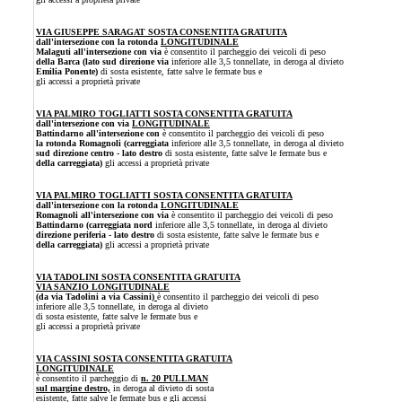
VIA GIUSEPPE SARAGAT
SOSTA CONSENTITA GRATUITA
dall'intersezione con la rotonda
LONGITUDINALE
Malaguti all'intersezione con via
è consentito il parcheggio dei veicoli di peso
della Barca (lato sud direzione via
inferiore alle 3,5 tonnellate, in deroga al divieto
Emilia Ponente)
di sosta esistente, fatte salve le fermate bus e
gli accessi a proprietà private
VIA PALMIRO TOGLIATTI
SOSTA CONSENTITA GRATUITA
dall'intersezione con via
LONGITUDINALE
Battindarno all'intersezione con
è consentito il parcheggio dei veicoli di peso
la rotonda Romagnoli (carreggiata
inferiore alle 3,5 tonnellate,
in deroga al divieto
sud direzione centro - lato destro
di sosta esistente, fatte salve le fermate bus e
della carreggiata)
gli accessi a proprietà private
VIA PALMIRO TOGLIATTI SOSTA CONSENTITA GRATUITA
dall'intersezione con la rotonda
LONGITUDINALE
Romagnoli all'intersezione con via
è consentito il parcheggio dei veicoli di peso
Battindarno (carreggiata nord
inferiore alle 3,5 tonnellate,
in deroga al divieto
direzione periferia - lato destro
di sosta esistente, fatte salve le fermate bus e
della carreggiata)
gli accessi a proprietà private
VIA TADOLINI SOSTA CONSENTITA GRATUITA
VIA SANZIO LONGITUDINALE
(da via Tadolini a via Cassini)
è consentito il parcheggio dei veicoli di peso
inferiore alle 3,5 tonnellate,
in deroga al divieto
di sosta esistente, fatte salve le fermate bus e
gli accessi a proprietà private
VIA CASSINI
SOSTA CONSENTITA GRATUITA
LONGITUDINALE
è consentito il parcheggio
di
n. 20 PULLMAN
sul margine destro,
in
deroga al divieto di sosta
esistente, fatte salve le fermate bus e gli accessi