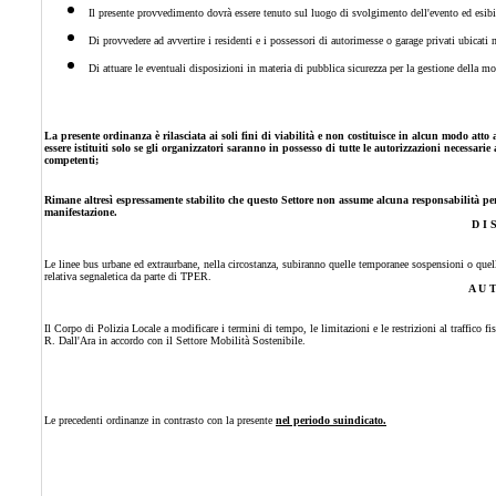
Il presente provvedimento dovrà essere tenuto sul luogo di svolgimento dell'evento ed esibito
Di provvedere ad avvertire i residenti e i possessori di autorimesse o garage privati ubicati 
Di attuare le eventuali disposizioni in materia di pubblica sicurezza per la gestione della mo
La presente ordinanza è rilasciata ai soli fini di viabilità e non costituisce in alcun modo atto
essere istituiti solo se gli organizzatori saranno in possesso di tutte le autorizzazioni necessari
competenti;
Rimane altresì espressamente stabilito che questo Settore non assume alcuna responsabilità per 
manifestazione.
D I 
Le linee bus urbane ed extraurbane, nella circostanza, subiranno
quelle temporanee sospensioni o
quell
relativa segnaletica da parte di TPER.
A U T
Il Corpo di Polizia Locale a modificare i termini di tempo, le limitazioni e le restrizioni al traffico fi
R. Dall'Ara in accordo con il Settore Mobilità Sostenibile.
Le precedenti ordinanze in contrasto con la presente
nel periodo
suindicato.