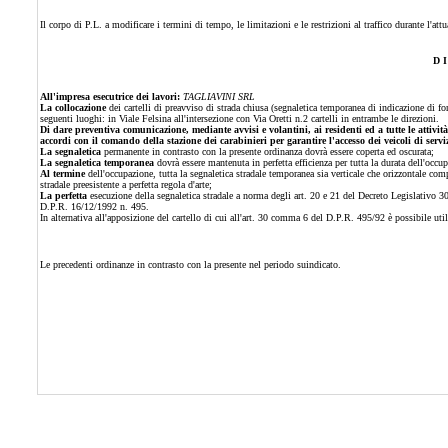
Il corpo di P.L. a modificare i termini di tempo, le limitazioni e le restrizioni al traffico durante l'att
D I
All'impresa esecutrice dei lavori:
TAGLIAVINI SRL
La collocazione
dei cartelli di preavviso di strada chiusa (segnaletica temporanea di indicazione di f
seguenti luoghi: in Viale Felsina all'intersezione con Via Oretti n.2 cartelli in entrambe le direzioni.
Di dare preventiva comunicazione, mediante avvisi e volantini, ai residenti ed a tutte le attivit
accordi con il comando della stazione dei carabinieri per garantire l'accesso dei veicoli di servi
La segnaletica
permanente in contrasto con la presente ordinanza dovrà essere coperta ed oscurata;
La segnaletica temporanea
dovrà essere mantenuta in perfetta efficienza per tutta la durata dell'occ
Al termine
dell'occupazione, tutta la segnaletica stradale temporanea sia verticale che orizzontale com
stradale preesistente a perfetta regola d'arte;
La perfetta
esecuzione della segnaletica stradale a norma degli art. 20 e 21 del Decreto Legislativo 3
D.P.R. 16/12/1992 n. 495.
In alternativa all'apposizione del cartello di cui all'art. 30 comma 6 del D.P.R. 495/92 è possibile ut
Le precedenti ordinanze in contrasto con la presente nel periodo suindicato.