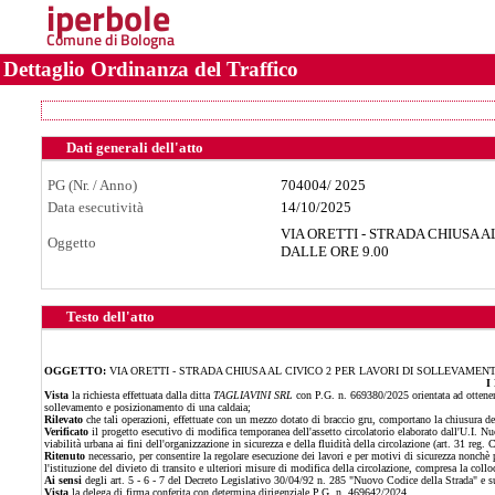
iperbole
Comune di Bologna
Dettaglio Ordinanza del Traffico
Dati generali dell'atto
PG (Nr. / Anno)
704004
/
2025
Data esecutività
14/10/2025
VIA ORETTI - STRADA CHIUSA A
Oggetto
DALLE ORE 9.00
Testo dell'atto
OGGETTO:
VIA ORETTI - STRADA CHIUSA AL CIVICO 2 PER LAVORI DI SOLLEVAMENTO
I
Vista
la richiesta effettuata dalla ditta
TAGLIAVINI SRL
con P.G. n. 669380/2025 orientata ad ottenere
sollevamento e posizionamento di una caldaia;
Rilevato
che tali operazioni, effettuate con un mezzo dotato di braccio gru, comportano la chiusura dell
Verificato
il progetto esecutivo di modifica temporanea dell'assetto circolatorio elaborato dall'U.I. Nuc
viabilità urbana ai fini dell'organizzazione in sicurezza e della fluidità della circolazione (art. 31 reg. 
Ritenuto
necessario, per consentire la regolare esecuzione dei lavori e per motivi di sicurezza nonchè 
l'istituzione del divieto di transito e ulteriori misure di modifica della circolazione, compresa la collo
Ai sensi
degli art. 5 - 6 - 7 del Decreto Legislativo 30/04/92 n. 285 "Nuovo Codice della Strada" e 
Vista
la delega di firma conferita con determina dirigenziale P.G. n. 469642/2024