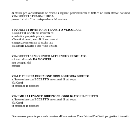
di attuare per la circolazione dei veicoli i seguenti provvedimenti di traffico nei tratti stradali sottoi
VIA ORETTI STRADA CHIUSA
presso il civico 2 in corrispondenza del cantiere
VIA ORETTI DIVIETO DI TRANSITO VEICOLARE
ECCETTO
veicoli dei residenti ed
accedenti a proprietà private, mezzi
afferenti ai lavori, veicoli di soccorso ed
emergenza con entrata ed uscita lato
Via Emilia Levante e lato Viale Felsina
VIA ORETTI SENSO UNICO ALTERNATO REGOLATO
sui tratti di strada
DA MOVIERI
non occupati dal
cantiere
VIALE FELSINA DIREZIONE OBBLIGATORIA DIRITTO
all'intersezione con
ECCETTO
autorizzati di cui sopra
Via Oretti
in entrambe le direzioni
VIA EMILIA LEVANTE DIREZIONE OBBLIGATORIA DIRITTO
all'intersezione con
ECCETTO
autorizzati di cui sopra
Via Oretti
in entrambe le direzioni
Dovrà essere presente personale moviere all'intersezione Viale Felsina/Via Oretti per gestire il transito 