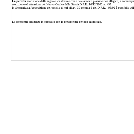
La perfetta
esecuzione della segnaletica stradale come da elaborato planimetrico allegato, e comunque
esecuzione ed attuazione del Nuovo Codice della Strada D.P.R. 16/12/1992 n. 495.
In alternativa all'apposizione del cartello di cui all'art. 30 comma 6 del D.P.R. 495/92 è possibile ut
Le precedenti ordinanze in contrasto con la presente nel periodo suindicato.