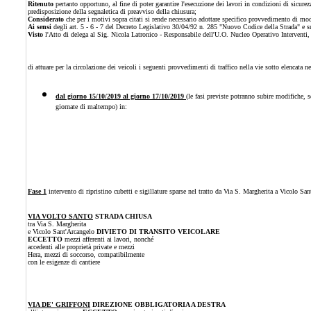
Ritenuto
pertanto opportuno, al fine di poter garantire l'esecuzione dei lavori in condizioni di sicurez
predisposizione della segnaletica di preavviso della chiusura;
Considerato
che per i motivi sopra citati si rende necessario adottare specifico provvedimento di modi
Ai sensi
degli art. 5 - 6 - 7 del Decreto Legislativo 30/04/92 n. 285 "Nuovo Codice della Strada" e 
Visto
l'Atto di delega al Sig. Nicola Latronico - Responsabile dell'U.O. Nucleo Operativo Intervent
di attuare per la circolazione dei veicoli i seguenti provvedimenti di traffico nella vie sotto elencata n
dal giorno 15/10/2019 al giorno 17/10/2019
(le fasi previste potranno subire modifiche, s
giornate di maltempo) in:
Fase 1
intervento di ripristino cubetti e sigillature sparse nel tratto da Via S. Margherita a Vicolo Sa
VIA VOLTO SANTO
STRADA CHIUSA
tra Via S. Margherita
e Vicolo Sant'Arcangelo
DIVIETO DI TRANSITO VEICOLARE
ECCETTO
mezzi afferenti ai lavori, nonché
accedenti alle proprietà private e mezzi
Hera, mezzi di soccorso, compatibilmente
con le esigenze di cantiere
VIA DE' GRIFFONI
DIREZIONE OBBLIGATORIA A DESTRA