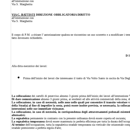
all'intersezione con
Via S. Margherita
VIA C. BATTISTI
DIREZIONE OBBLIGATORIA DIRITTO
all'intersezione con
Via S. Margherita
Il corpo di P.M. a ritirare l’ autorizzazione qualora ne riscontrino un uso scorretto e a modificare i term
fatto dovessero richiederlo.
D I
Alla ditta esecutrice dei lavori:
Prima dell'inizio dei lavori che interessano il tratto di Via Volto Santo in uscita da Via Deg
La collocazione
dei cartelli di preavviso almeno 3 giorni prima dell'inizio dei lavori all'intersezion
Di dare comunicazione
almeno 3 giorni prima, ai residenti ed alle attività commerciali della zona, 
La collocazione, in caso di necessità, nelle zone nelle quali per consentire il transito veicolare
della Strada) al fine di impedire la sosta, potrà essere inoltre prevista, se necessaria, la collocaz
intersezioni nelle sue immediate vicinanze.
La collocazione, in caso di necessità, in corrispondenza degli attraversamenti pedonali esistenti 
alternativi;
La segnaletica
permanente in contrasto con la presente ordinanza dovrà essere coperta ed oscurata;
La segnaletica temporanea
dovrà essere mantenuta in perfetta efficienza per tutta la durata dell'occ
Al termine
dell'occupazione, tutta la segnaletica stradale temporanea sia verticale che orizzontale com
stradale preesistente a perfetta regola d'arte;