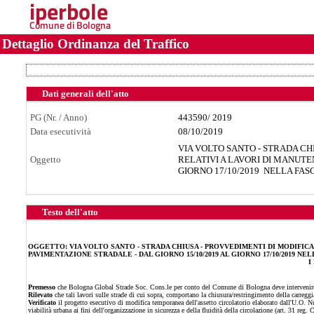
iperbole
Comune di Bologna
Dettaglio Ordinanza del Traffico
Dati generali dell'atto
PG (Nr. / Anno)
443590
/
2019
Data esecutività
08/10/2019
VIA VOLTO SANTO - STRADA C
Oggetto
RELATIVI A LAVORI DI MANUTE
GIORNO 17/10/2019 NELLA FASCI
Testo dell'atto
OGGETTO:
VIA VOLTO SANTO - STRADA CHIUSA - PROVVEDIMENTI DI MODIFI
PAVIMENTAZIONE STRADALE - DAL GIORNO 15/10/2019 AL GIORNO 17/10/2019 NELLA
I
Premesso
che Bologna Global Strade Soc. Cons.le per conto del Comune di Bologna deve intervenire i
Rilevato
che tali lavori sulle strade di cui sopra, comportano la chiusura/restringimento della carreggia
Verificato
il progetto esecutivo di modifica temporanea dell'assetto circolatorio elaborato dall'U.O. Nu
viabilità urbana ai fini dell'organizzazione in sicurezza e della fluidità della circolazione (art. 31 reg. 