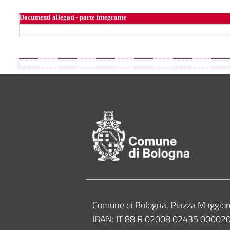
Documenti allegati - parte integrante
Footer of Comune
Contacts
Comune di Bologna, Piazza Maggior
IBAN: IT 88 R 02008 02435 0000