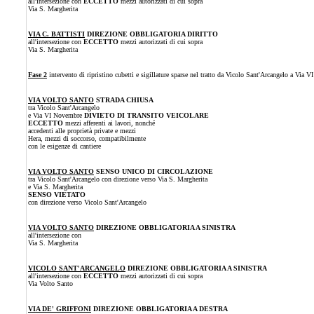
all'intersezione con
ECCETTO
mezzi autorizzati di cui sopra
Via S. Margherita
VIA C. BATTISTI
DIREZIONE OBBLIGATORIA DIRITTO
all'intersezione con
ECCETTO
mezzi autorizzati di cui sopra
Via S. Margherita
Fase 2
intervento di ripristino cubetti e sigillature sparse nel tratto da Vicolo Sant'Arcangelo a Via 
VIA VOLTO SANTO
STRADA CHIUSA
tra Vicolo Sant'Arcangelo
e Via VI Novembre
DIVIETO DI TRANSITO VEICOLARE
ECCETTO
mezzi afferenti ai lavori, nonché
accedenti alle proprietà private e mezzi
Hera, mezzi di soccorso, compatibilmente
con le esigenze di cantiere
VIA VOLTO SANTO
SENSO UNICO DI CIRCOLAZIONE
tra Vicolo Sant'Arcangelo con direzione verso Via S. Margherita
e Via S. Margherita
SENSO VIETATO
con direzione verso Vicolo Sant'Arcangelo
VIA VOLTO SANTO
DIREZIONE OBBLIGATORIA A SINISTRA
all'intersezione con
Via S. Margherita
VICOLO SANT'ARCANGELO
DIREZIONE OBBLIGATORIA A SINISTRA
all'intersezione con
ECCETTO
mezzi autorizzati di cui sopra
Via Volto Santo
VIA DE' GRIFFONI
DIREZIONE OBBLIGATORIA A DESTRA