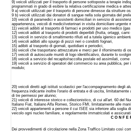
9) veicoli utilizzati per il trasporto di persone sottoposte a terapie indisp
programmati in grado di esibire la relativa certificazione medica e atte
9 a) veicoli utilizzati per il trasporto di persone dimesse da strutture o
9 b) veicoli utilizzati dai donatori di sangue nella sola giornata del pre
10) veicoli di paramedici e assistenti domiciliari in servizio di assisten
appartenenza, veicoli di medici/veterinari in visita domiciliare urgente m
11) veicoli adibiti al trasporto di farmaci e prodotti per uso medico (gas 
12) veicoli adibiti al trasporto di prodotti deperibili (frutta, ortaggi, carni
13) veicoli in servizio di smaltimento rifiuti ed a tutela igienico ambient
14) veicoli adibiti allo spurgo di pozzi neri o condotti fognari,
15) adibiti al trasporto di giornali, quotidiani e periodici,
16) veicoli che trasportano attrezzature e merci per il rifornimento di o
17) veicoli di autoscuole muniti di logo identificativo, durante lo svol
18) veicoli a servizio del recapito/raccolta postale ed assimilati, come a
19) veicoli a servizio di operatori del commercio su area pubblica, per
modulo;
20) veicoli diretti agli istituti scolastici per l'accompagnamento degli al
frequenza indicante inoltre l'orario di entrata e di uscita, limitatamen
di tre permessi per alunno;
21) veicoli di interesse storico e collezionistico, di cui all'art. 60 del 
Italiano Fiat, Italiano Alfa Romeo, Storico FMI, limitatamente alle mani
22) veicoli appartenenti a persone il cui ISEE sia inferiore alla soglia d
veicolo ogni nucleo familiare, e regolarmente immatricolati e assicurati,
C O N F E R
Dei provvedimenti di circolazione nella Zona Traffico Limitato così co