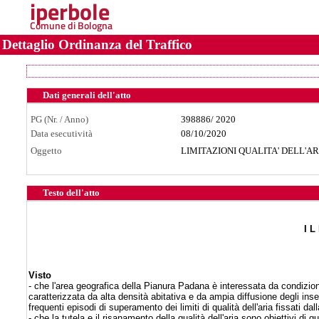
iperbole
Comune di Bologna
Dettaglio Ordinanza del Traffico
Dati generali dell'atto
PG (Nr. / Anno)
398886
/
2020
Data esecutività
08/10/2020
Oggetto
LIMITAZIONI QUALITA' DELL'ARIA
Testo dell'atto
I L
Visto
- che l'area geografica della Pianura Padana è interessata da condizioni
caratterizzata da alta densità abitativa e da ampia diffusione degli in
frequenti episodi di superamento dei limiti di qualità dell'aria fissati dal
- che la tutela e il risanamento della qualità dell'aria sono obiettivi d