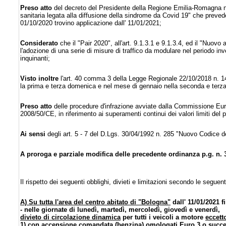
Preso atto
del decreto del Presidente della Regione Emilia-Romagna n.
sanitaria legata alla diffusione della sindrome da Covid 19" che prevede
01/10/2020 trovino applicazione dall' 11/01/2021;
Considerato
che il "Pair 2020", all'art. 9.1.3.1 e 9.1.3.4, ed il "Nuo
l'adozione di una serie di misure di traffico da modulare nel periodo in
inquinanti;
Visto inoltre
l'art. 40 comma 3 della Legge Regionale 22/10/2018 n. 1
la prima e terza domenica e nel mese di gennaio nella seconda e terz
Preso atto
delle procedure d'infrazione avviate dalla Commissione Europe
2008/50/CE, in riferimento ai superamenti continui dei valori limiti de
Ai sensi
degli art. 5 - 7 del D.Lgs. 30/04/1992 n. 285 "Nuovo Codice d
A proroga e parziale modifica delle precedente ordinanza p.g. n. 
Il rispetto dei seguenti obblighi, divieti e limitazioni secondo le seguen
A) Su tutta l'area del centro abitato di "Bologna"
dall' 11/01/2021 f
- nelle giornate di lunedì, martedì, mercoledì, giovedì e venerdì,
divieto di circolazione dinamica
per tutti i veicoli a motore
eccett
1) con accensione comandata (benzina) omologati Euro 3 o succes