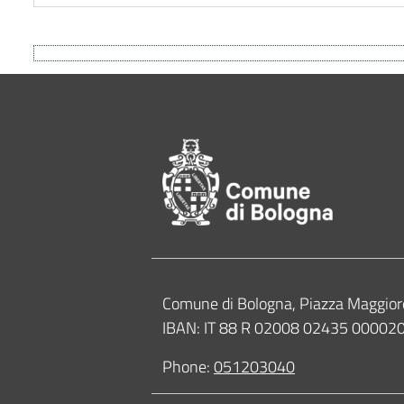
Footer of Comune
Contacts
Comune di Bologna, Piazza Maggior
IBAN: IT 88 R 02008 02435 0000
Phone:
051203040