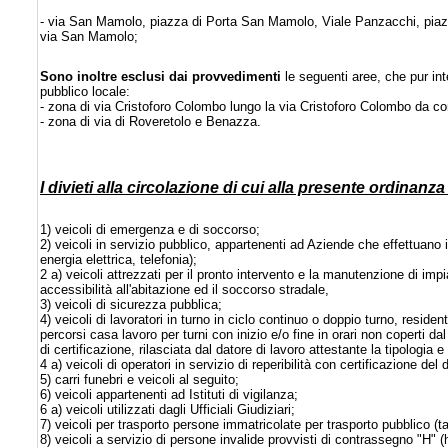
- via San Mamolo, piazza di Porta San Mamolo, Viale Panzacchi, piazza d
via San Mamolo;
Sono inoltre esclusi dai provvedimenti
le seguenti aree, che pur in
pubblico locale:
- zona di via Cristoforo Colombo lungo la via Cristoforo Colombo da co
- zona di via di Roveretolo e Benazza.
I divieti alla circolazione di cui alla presente ordinan
1) veicoli di emergenza e di soccorso;
2) veicoli in servizio pubblico, appartenenti ad Aziende che effettuano
energia elettrica, telefonia);
2 a) veicoli attrezzati per il pronto intervento e la manutenzione di impian
accessibilità all'abitazione ed il soccorso stradale,
3) veicoli di sicurezza pubblica;
4) veicoli di lavoratori in turno in ciclo continuo o doppio turno, resid
percorsi casa lavoro per turni con inizio e/o fine in orari non coperti da
di certificazione, rilasciata dal datore di lavoro attestante la tipologia e 
4 a) veicoli di operatori in servizio di reperibilità con certificazione del 
5) carri funebri e veicoli al seguito;
6) veicoli appartenenti ad Istituti di vigilanza;
6 a) veicoli utilizzati dagli Ufficiali Giudiziari;
7) veicoli per trasporto persone immatricolate per trasporto pubblico (
8) veicoli a servizio di persone invalide provvisti di contrassegno "H" 