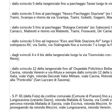
- dallo svincolo 5 della tangenziale fino a parcheggio Tanari lungo le 
- dallo svincolo 5 fino al parcheggio "Nuovo Parcheggio Stazione" (ex 
Tiarini, Svampa e ritorno da via Svampa, Tiarini, Gobetti, Gagarin, Ma
- dallo svincolo 5 fino al parcheggio "Bologna Centrale" (ex Salesiani)
Carracci, Matteotti e ritorno via Matteotti, Tiarini, Fioravanti, De' Car
- dallo svincolo 5 fino ad ingresso "Kiss and Ride Stazione AV" lungo 
sottopasso AV, via Serlio, via Stalingrado fino a svincolo 7 e lungo la
- dagli svincoli 4 e 4 bis della tangenziale lungo la via Triumvirato con
Reno);
- dallo svincolo 12 della tangenziale fino all' Ospedale Policlinico Bellar
Cavina, rotonda Verenin e via Altura e sempre dallo svincolo 12 della t
Italia, viale Vighi, rotonda Decorati Valor Militare, viale Cavina, Roton
alla "Ponticella" (San Lazzaro di Savena).
- S.P. 65 (della Futa) da confine comunale (Comune di Pianoro) fino a 
Lungosavena (variante Dazio), rotonda Mafalda di Savoia, via Corelli e 
percorso rotonda Mafalda di Savoia, viale Escrivà, rotonda Mezzini, fino a
proseguendo da rotonda Mezzini, viale Lungosavena, rotonda Verenin, via