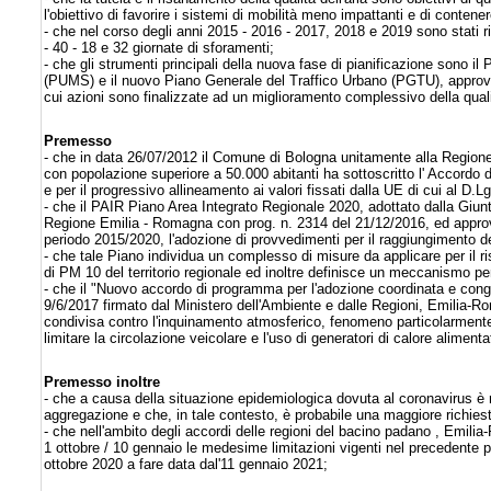
l'obiettivo di favorire i sistemi di mobilità meno impattanti e di contenere
- che nel corso degli anni 2015 - 2016 - 2017, 2018 e 2019 sono stati r
- 40 - 18 e 32 giornate di sforamenti;
- che gli strumenti principali della nuova fase di pianificazione sono i
(PUMS) e il nuovo Piano Generale del Traffico Urbano (PGTU), approv
cui azioni sono finalizzate ad un miglioramento complessivo della qualità 
Premesso
- che in data 26/07/2012 il Comune di Bologna unitamente alla Region
con popolazione superiore a 50.000 abitanti ha sottoscritto l' Accordo d
e per il progressivo allineamento ai valori fissati dalla UE di cui al D.
- che il PAIR Piano Area Integrato Regionale 2020, adottato dalla Giun
Regione Emilia - Romagna con prog. n. 2314 del 21/12/2016, ed approva
periodo 2015/2020, l'adozione di provvedimenti per il raggiungimento de
- che tale Piano individua un complesso di misure da applicare per il ris
di PM 10 del territorio regionale ed inoltre definisce un meccanismo per
- che il "Nuovo accordo di programma per l'adozione coordinata e congiu
9/6/2017 firmato dal Ministero dell'Ambiente e dalle Regioni, Emilia-Ro
condivisa contro l'inquinamento atmosferico, fenomeno particolarmente in
limitare la circolazione veicolare e l'uso di generatori di calore aliment
Premesso inoltre
- che a causa della situazione epidemiologica dovuta al coronavirus è nec
aggregazione e che, in tale contesto, è probabile una maggiore richiesta 
- che nell'ambito degli accordi delle regioni del bacino padano , Emil
1 ottobre / 10 gennaio le medesime limitazioni vigenti nel precedente p
ottobre 2020 a fare data dal'11 gennaio 2021;