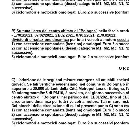
2) con accensione spontanea (diesel) categorie M1, M2, M3, N1, N
successive),
3) ciclomotori e motocicli omologati Euro 2 o successive (conformi
B)
Su tutta l'area del centro abitato di "Bologna"
nella fascia orari
- 17/01/2021, 07/02/2021, 21/02/2021, 07/03/2021, 21/03/2021;
divieto di circolazione dinamica
per tutti i veicoli a motore
eccett
1) con accensione comandata (benzina) omologati Euro 3 o succes
2) con accensione spontanea (diesel) categorie M1, M2, M3, N1, N
successive),
3) ciclomotori e motocicli omologati Euro 2 o successive (conformi
O R D
C) L'adozione delle seguenti misure emergenziali attuabili esclusi
giovedì. Se tali verifiche evidenziano, nel comune di Bologna o
superiore a 30.000 abitanti della Città Metropolitana di Bologna, l
50 microgrammi/m3 di PM10, è previsto, dal giorno successivo a
centro abitato di "Bologna"
nel periodo dall 11/01/2021 fino al 31/0
circolazione dinamica per tutti i veicoli a motore. Tali misure res
Dai blocchi della circolazione di cui al presente punto C) sono ese
1) con accensione comandata (benzina) omologati Euro 3 o succes
2) con accensione spontanea (diesel) categorie M1, M2, M3, N1, N
successive),
3) ciclomotori e motocicli omologati Euro 2 o successivi (conformi