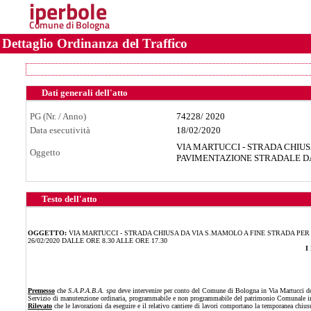
iperbole
Comune di Bologna
Dettaglio Ordinanza del Traffico
Dati generali dell'atto
PG (Nr. / Anno)
74228
/
2020
Data esecutività
18/02/2020
VIA MARTUCCI - STRADA CHIUS
Oggetto
PAVIMENTAZIONE STRADALE DAL 
Testo dell'atto
OGGETTO:
VIA MARTUCCI - STRADA CHIUSA DA VIA S.MAMOLO A FINE STRADA PER 
26/02/2020 DALLE ORE 8.30 ALLE ORE 17.30
I
Premesso
che
S.A.P.A.B.A. spa
deve intervenire per conto del Comune di Bologna in Via Martucci dove
Servizio di manutenzione ordinaria, programmabile e non programmabile del patrimonio Comunale inere
Rilevato
che le lavorazioni da eseguire e il relativo cantiere di lavori comportano la temporanea chiusur