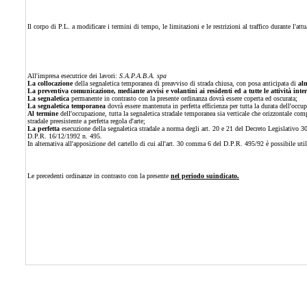
Il corpo di P.L. a modificare i termini di tempo, le limitazioni e le restrizioni al traffico durante l'att
All'impresa esecutrice dei lavori:
S.A.P.A.B.A. spa
La collocazione
della segnaletica temporanea di preavviso di strada chiusa, con posa anticipata di
al
La preventiva comunicazione, mediante avvisi e volantini ai residenti ed a tutte le attività inte
La segnaletica
permanente in contrasto con la presente ordinanza dovrà essere coperta ed oscurata;
La segnaletica temporanea
dovrà essere mantenuta in perfetta efficienza per tutta la durata dell'occ
Al termine
dell'occupazione, tutta la segnaletica stradale temporanea sia verticale che orizzontale com
stradale preesistente a perfetta regola d'arte;
La perfetta
esecuzione della segnaletica stradale a norma degli art. 20 e 21 del Decreto Legislativo 3
D.P.R. 16/12/1992 n. 495.
In alternativa all'apposizione del cartello di cui all'art. 30 comma 6 del D.P.R. 495/92 è possibile ut
Le precedenti ordinanze in contrasto con la presente
nel periodo suindicato.