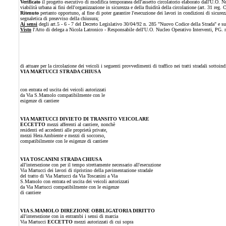
Verificato
il progetto esecutivo di modifica temporanea dell'assetto circolatorio elaborato dall'U.O. Nu
viabilità urbana ai fini dell'organizzazione in sicurezza e della fluidità della circolazione (art. 31 reg. 
Ritenuto
pertanto opportuno, al fine di poter garantire l'esecuzione dei lavori in condizioni di sicure
segnaletica di preavviso della chiusura;
Ai sensi
degli art.5 - 6 - 7 del Decreto Legislativo 30/04/92 n. 285 "Nuovo Codice della Strada" e s
Visto
l'Atto di delega a Nicola Latronico - Responsabile dell'U.O. Nucleo Operativo Interventi, PG.
di attuare per la circolazione dei veicoli i seguenti provvedimenti di traffico nei tratti stradali sottoin
VIA MARTUCCI STRADA CHIUSA
con entrata ed uscita dei veicoli autorizzati
da Via S.Mamolo compatibilmente con le
esigenze di cantiere
VIA MARTUCCI DIVIETO DI TRANSITO VEICOLARE
ECCETTO
mezzi afferenti al cantiere, nonchè
residenti ed accedenti alle proprietà private,
mezzi Hera Ambiente e mezzi di soccorso,
compatibilmente con le esigenze di cantiere
VIA TOSCANINI STRADA CHIUSA
all'intersezione con per il tempo strettamente necessario all'esecuzione
Via Martucci dei lavori di ripristino della pavimentazione stradale
del tratto di Via Martucci da Via Toscanini a Via
S.Mamolo con entrata ed uscita dei veicoli autorizzati
da Via Martucci compatibilmente con le esigenze
di cantiere
VIA S.MAMOLO DIREZIONE OBBLIGATORIA DIRITTO
all'intersezione con in entrambi i sensi di marcia
Via Martucci
ECCETTO
mezzi autorizzati di cui sopra