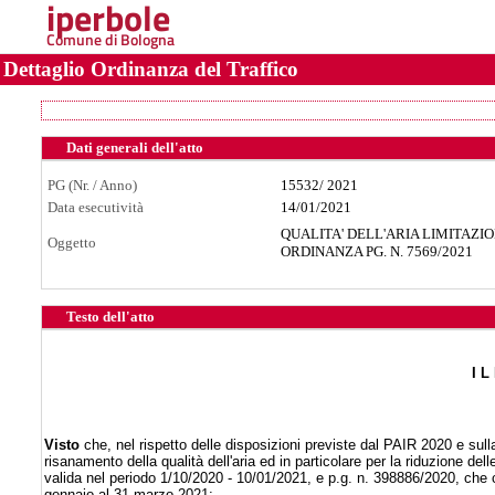
iperbole
Comune di Bologna
Dettaglio Ordinanza del Traffico
Dati generali dell'atto
PG (Nr. / Anno)
15532
/
2021
Data esecutività
14/01/2021
QUALITA' DELL'ARIA LIMITAZIO
Oggetto
ORDINANZA PG. N. 7569/2021
Testo dell'atto
I L
Visto
che, nel rispetto delle disposizioni previste dal PAIR 2020 e sull
risanamento della qualità dell'aria ed in particolare per la riduzione d
valida nel periodo 1/10/2020 - 10/01/2021, e p.g. n. 398886/2020, che cont
gennaio al 31 marzo 2021;