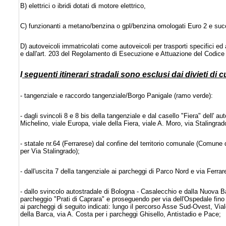
B) elettrici o ibridi dotati di motore elettrico,
C) funzionanti a metano/benzina o gpl/benzina omologati Euro 2 e suc
D) autoveicoli immatricolati come autoveicoli per trasporti specifici ed
e dall'art. 203 del Regolamento di Esecuzione e Attuazione del Codice 
I
seguenti itinerari stradali sono esclusi dai divieti di c
- tangenziale e raccordo tangenziale/Borgo Panigale (ramo verde):
- dagli svincoli 8 e 8 bis della tangenziale e dal casello "Fiera" dell' 
Michelino, viale Europa, viale della Fiera, viale A. Moro, via Stalingra
- statale nr.64 (Ferrarese) dal confine del territorio comunale (Comune d
per Via Stalingrado);
- dall'uscita 7 della tangenziale ai parcheggi di Parco Nord e via Ferrar
- dallo svincolo autostradale di Bologna - Casalecchio e dalla Nuova B
parcheggio "Prati di Caprara" e proseguendo per via dell'Ospedale fino a
ai parcheggi di seguito indicati: lungo il percorso Asse Sud-Ovest, Vi
della Barca, via A. Costa per i parcheggi Ghisello, Antistadio e Pace;