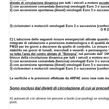
divieto di circolazione dinamica
per tutti i veicoli a motore
eccett
1) con accensione comandata (benzina) omologati Euro 3 o succes
2) con accensione spontanea (diesel) omologati Euro 5 o successi
3) ciclomotori e motocicli omologati Euro 2 o successive (conformi
O R D
C) L'adozione delle seguenti misure emergenziali attivate quando 
integrato di valutazione e previsione metereologica e di qualità de
PM10 per tre giorni a decorrere da quello di controllo. Le misure 
stabilito nei giorni di lunedì, mercoledì e venerdì. e permangono f
su tutta l'area del centro abitato di "Bologna"
nel periodo dall' 14/
blocco della circolazione dinamica per tutti i veicoli a motore ecc
1) con accensione comandata (benzina) omologati Euro 3 o succes
2) con accensione spontanea (diesel) omologati Euro 5 o successi
3) ciclomotori e motocicli omologati Euro 2 o successive (conformi
Le verifiche e le previsioni effettuate da ARPAE sono rese note me
Sono esclusi dal divieti di circolazione di cui ai preced
A) autoveicoli con almeno tre persone a bordo (car-pooling) se omolog
posti,