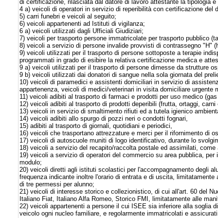
di certificazione, rilasciata dal datore di lavoro attestante la tipologia e 
4 a) veicoli di operatori in servizio di reperibilità con certificazione del 
5) carri funebri e veicoli al seguito;
6) veicoli appartenenti ad Istituti di vigilanza;
6 a) veicoli utilizzati dagli Ufficiali Giudiziari;
7) veicoli per trasporto persone immatricolate per trasporto pubblico (
8) veicoli a servizio di persone invalide provvisti di contrassegno "H" 
9) veicoli utilizzati per il trasporto di persone sottoposte a terapie indisp
programmati in grado di esibire la relativa certificazione medica e atte
9 a) veicoli utilizzati per il trasporto di persone dimesse da strutture o
9 b) veicoli utilizzati dai donatori di sangue nella sola giornata del pre
10) veicoli di paramedici e assistenti domiciliari in servizio di assisten
appartenenza, veicoli di medici/veterinari in visita domiciliare urgente m
11) veicoli adibiti al trasporto di farmaci e prodotti per uso medico (gas 
12) veicoli adibiti al trasporto di prodotti deperibili (frutta, ortaggi, carni
13) veicoli in servizio di smaltimento rifiuti ed a tutela igienico ambient
14) veicoli adibiti allo spurgo di pozzi neri o condotti fognari,
15) adibiti al trasporto di giornali, quotidiani e periodici,
16) veicoli che trasportano attrezzature e merci per il rifornimento di o
17) veicoli di autoscuole muniti di logo identificativo, durante lo svol
18) veicoli a servizio del recapito/raccolta postale ed assimilati, come a
19) veicoli a servizio di operatori del commercio su area pubblica, per
modulo;
20) veicoli diretti agli istituti scolastici per l'accompagnamento degli al
frequenza indicante inoltre l'orario di entrata e di uscita, limitatamen
di tre permessi per alunno;
21) veicoli di interesse storico e collezionistico, di cui all'art. 60 del 
Italiano Fiat, Italiano Alfa Romeo, Storico FMI, limitatamente alle mani
22) veicoli appartenenti a persone il cui ISEE sia inferiore alla soglia d
veicolo ogni nucleo familiare, e regolarmente immatricolati e assicurati,