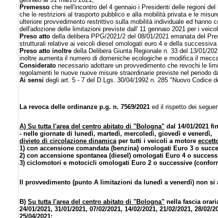
Premesso
che nell'incontro del 4 gennaio i Presidenti delle regioni 
che le restrizioni al trasporto pubblico e alla mobilità privata e le misur
ulteriore provvedimento restrittivo sulla mobilità individuale ed hanno 
dell'adozione delle limitazioni previste dall' 11 gennaio 2021 per i veico
Preso atto
della delibera PPG/2021/2 del 08/01/2021 emanata del Pre
strutturali relative ai veicoli diesel omologati euro 4 e della successiv
Preso atto inoltre
della Delibera Giunta Regionale n. 33 del 13/01/2021
inoltre aumenta il numero di domeniche ecologiche e modifica il mecca
Considerato
necessario adottare un provvedimento che revochi le limi
regolamenti le nuove nuove misure straordinarie previste nel periodo da
Ai sensi
degli art. 5 - 7 del D.Lgs. 30/04/1992 n. 285 "Nuovo Codice d
La revoca delle ordinanze p.g. n. 7569/2021
ed il rispetto dei seguen
A) Su tutta l'area del centro abitato di "Bologna"
dal 14/01/2021 fin
- nelle giornate di lunedì, martedì, mercoledì, giovedì e venerdì,
divieto di circolazione dinamica
per tutti i veicoli a motore
eccett
1) con accensione comandata (benzina) omologati Euro 3 o succes
2) con accensione spontanea (diesel) omologati Euro 4 o successi
3) ciclomotori e motocicli omologati Euro 2 o successive (conformi
Il provvedimento (punto A limitazioni da lunedì a venerdì) non si a
B)
Su tutta l'area del centro abitato di "Bologna"
nella fascia orari
24/01/2021, 31/01/2021, 07/02/2021, 14/02/2021, 21/02/2021, 28/02/2
25/04/2021;