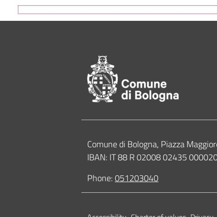
Footer of Comune
Contacts
Comune di Bologna, Piazza Maggior
IBAN: IT 88 R 02008 02435 0000
Phone:
051203040