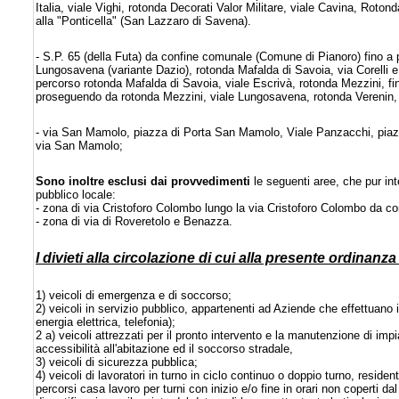
Italia, viale Vighi, rotonda Decorati Valor Militare, viale Cavina, Roton
alla "Ponticella" (San Lazzaro di Savena).
- S.P. 65 (della Futa) da confine comunale (Comune di Pianoro) fino a 
Lungosavena (variante Dazio), rotonda Mafalda di Savoia, via Corelli e 
percorso rotonda Mafalda di Savoia, viale Escrivà, rotonda Mezzini, fino a
proseguendo da rotonda Mezzini, viale Lungosavena, rotonda Verenin, via
- via San Mamolo, piazza di Porta San Mamolo, Viale Panzacchi, piazza d
via San Mamolo;
Sono inoltre esclusi dai provvedimenti
le seguenti aree, che pur in
pubblico locale:
- zona di via Cristoforo Colombo lungo la via Cristoforo Colombo da co
- zona di via di Roveretolo e Benazza.
I divieti alla circolazione di cui alla presente ordinan
1) veicoli di emergenza e di soccorso;
2) veicoli in servizio pubblico, appartenenti ad Aziende che effettuano
energia elettrica, telefonia);
2 a) veicoli attrezzati per il pronto intervento e la manutenzione di impian
accessibilità all'abitazione ed il soccorso stradale,
3) veicoli di sicurezza pubblica;
4) veicoli di lavoratori in turno in ciclo continuo o doppio turno, resid
percorsi casa lavoro per turni con inizio e/o fine in orari non coperti da