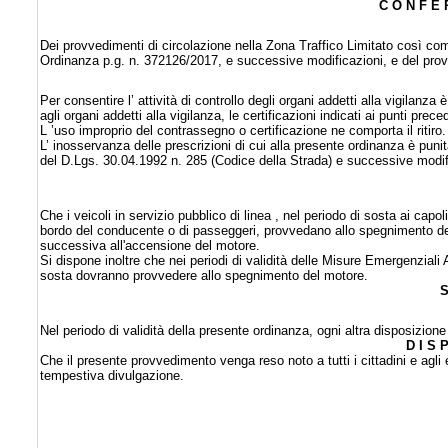
C O N F E R
Dei provvedimenti di circolazione nella Zona Traffico Limitato così co
Ordinanza p.g. n. 372126/2017, e successive modificazioni, e del provv
Per consentire l’ attività di controllo degli organi addetti alla vigilanza
agli organi addetti alla vigilanza, le certificazioni indicati ai punti prece
L ’uso improprio del contrassegno o certificazione ne comporta il ritiro.
L’ inosservanza delle prescrizioni di cui alla presente ordinanza è pu
del D.Lgs. 30.04.1992 n. 285 (Codice della Strada) e successive modif
Che i veicoli in servizio pubblico di linea , nel periodo di sosta ai ca
bordo del conducente o di passeggeri, provvedano allo spegnimento d
successiva all'accensione del motore.
Si dispone inoltre che nei periodi di validità delle Misure Emergenziali A
sosta dovranno provvedere allo spegnimento del motore.
S
Nel periodo di validità della presente ordinanza, ogni altra disposizione
D I S 
Che il presente provvedimento venga reso noto a tutti i cittadini e agli 
tempestiva divulgazione.