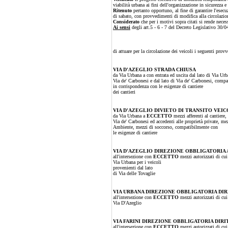
viabilità urbana ai fini dell'organizzazione in sicurezza e
Ritenuto
pertanto opportuno, al fine di garantire l'esecu
di sabato, con provvedimenti di modifica alla circolazion
Considerato
che per i motivi sopra citati si rende neces
Ai sensi
degli art.5 - 6 - 7 del Decreto Legislativo 30
di attuare per la circolazione dei veicoli i seguenti provve
VIA D'AZEGLIO STRADA CHIUSA
da Via Urbana a con entrata ed uscita dal lato di Via Ur
Via de' Carbonesi e dal lato di Via de' Carbonesi, comp
in corrispondenza con le esigenze di cantiere
dei cantieri
VIA D'AZEGLIO DIVIETO DI TRANSITO VEI
da Via Urbana a
ECCETTO
mezzi afferenti al cantiere,
Via de' Carbonesi ed accedenti alle proprietà private, me
Ambiente, mezzi di soccorso, compatibilmente con
le esigenze di cantiere
VIA D'AZEGLIO DIREZIONE OBBLIGATORIA 
all'intersezione con
ECCETTO
mezzi autorizzati di cui
Via Urbana per i veicoli
provenienti dal lato
di Via delle Tovaglie
VIA URBANA DIREZIONE OBBLIGATORIA DI
all'intersezione con
ECCETTO
mezzi autorizzati di cui
Via D'Azeglio
VIA FARINI
DIREZIONE OBBLIGATORIA DIRI
all'intersezione con
ECCETTO
mezzi autorizzati di cui