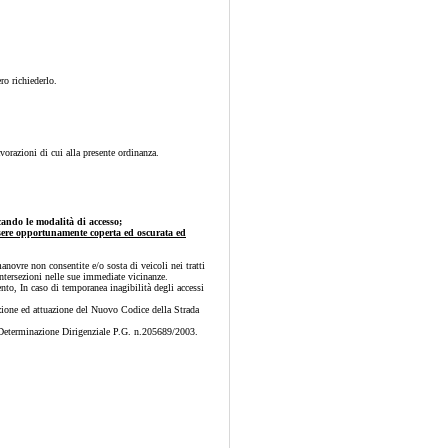
ro richiederlo.
vorazioni di cui alla presente ordinanza.
icando le modalità di accesso;
ssere opportunamente coperta ed oscurata ed
anovre non consentite e/o sosta di veicoli nei tratti
e intersezioni nelle sue immediate vicinanze.
ento, In caso di temporanea inagibilità degli accessi
uzione ed attuazione del Nuovo Codice della Strada
lla Determinazione Dirigenziale P.G. n.205689/2003.