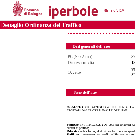
iperbole
RETE CIVICA
Dettaglio Ordinanza del Traffico
Dati generali dell'atto
PG (Nr. / Anno)
3
Data esecutività
1
V
Oggetto
S
Testo dell'atto
OGGETTO:
VIA D'AZEGLIO - CHIUSURA DELL
22/09/2018 DALLE ORE 8.00 ALLE ORE 18.00
Premesso
che l'impresa
CATTOLI SRL
per conto del Com
cubetti di porfido;
Rilevato
che tali lavori, effettuati anche in in corrispond
Verificato
il progetto esecutivo di modifica temporanea d