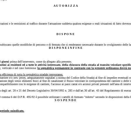
A U T O R I Z Z A
zioni e le restrizioni al traffico durante l'attuazione suddetta qualora esigenze o reali situazioni di fatto dovesse
D I S P O N E
 subiscano quelle modifiche di percorso e di fermata che si renderanno necessarie durante lo svolgimento delle la
D I S P O N E I N F I N E
3 giorni
prima dell'intervento, come da allegato alla presente;
ni ai residenti ed a tutte le attività interessate, della chiusura della strada al transito veicolare specif
e, verticale e nel caso luminosa:
la segnaletica permanente in contrasto con la presente ordinanza dovrà e
 efficienza di tutta la segnaletica stradale temporanea.
 (barriere e/o new jersey, adeguatamente segnalati a norma del Codice della Strada) al fine di impedire eventuali m
cazione degli stessi elementi fisici al fine di canalizzare il flusso veicolare in corrispondenza del cantiere o dell
patibilmente con le esigenze di cantiere, l'accesso ai passi carrai e/o accessi privati presenti nell'area di interv
a degli art. 20 e 21 del Decreto Legislativo 30/04/1992 n. 285 e dall'art.30 all'art. 43 del Regolamento di esec
t. 30 comma 6 del D.P.R. 495/92 è possibile utilizzare i cartelli di formato "ridotto" secondo le disposizioni de
S O S P E N D E
 periodo suindicato.