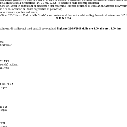
 della fluidità della circolazione (art. 31 reg. C.d.S.) e descritto nella presente ordinanza;
zione dei lavori in condizioni di sicurezza e, nel contempo, limitare difficoltà di circolazione adottare provvedime
e e di collocazione di idonea segnaletica di preavviso;
sario emanare specifica ordinanza;
/04/92 n. 285 "Nuovo Codice della Strada" e successive modificazioni e relativo Regolamento di attuazione D.P.
O R D I N A
dimenti di traffico nei tratti stradali sottoindicati
il giorno 22/09/2018 dalle ore 8.00 alle ore 18.00, in:
bana
atibilmente
COLARE
 nonchè residenti
zzi Hera
A DESTRA
 sopra
RITTO
 sopra
TTO
 sopra