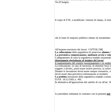
Via D'Azeglio
Il corpo di P.M. a modificare i termini di tempo, le limita
che le linee di trasporto pubblico urbano ed extraurbano
All'impresa esecutrice dei lavori:
CATTOLI SRL
La collocazione
della segnaletica di preavviso
almeno 
La preventiva comunicazione, mediante avvisi e volanti
L'adeguamento di tutta la segnaletica stradale orizzontal
idoneamente ripristinata al termine dei lavori
.
Il mantenimento del corretto posizionamento e in perfetta
La collocazione, in caso di necessità, di elementi fisici
soggetti a divieto, potrà essere inoltre prevista, la collo
Durante le lavorazioni dovrà essere sempre consentito, com
dovrà essere data preventiva informazione ai residenti.
La perfetta
esecuzione della segnaletica stradale a norm
D.P.R. 16/12/1992 n. 495.
In alternativa all'apposizione del cartello di cui all'ar
Le precedenti ordinanze in contrasto con la presente
nel