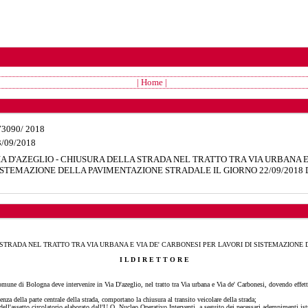
| Home |
73090
/
2018
3/09/2018
IA D'AZEGLIO - CHIUSURA DELLA STRADA NEL TRATTO TRA VIA URBANA E 
ISTEMAZIONE DELLA PAVIMENTAZIONE STRADALE IL GIORNO 22/09/2018 D
A STRADA NEL TRATTO TRA VIA URBANA E VIA DE' CARBONESI PER LAVORI DI SISTEMAZIONE
I L D I R E T T O R E
une di Bologna deve intervenire in Via D'azeglio, nel tratto tra Via urbana e Via de' Carbonesi, dovendo effettu
enza della parte centrale della strada, comportano la chiusura al transito veicolare della strada;
ell'assetto circolatorio elaborato dall'U.O. Nucleo Operativo Interventi, a seguito dei necessari adempimenti istru