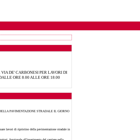
VIA DE' CARBONESI PER LAVORI DI
ALLE ORE 8.00 ALLE ORE 18.00
 DELLA PAVIMENTAZIONE STRADALE IL GIORNO
are lavori di ripristino della pavimentazione stradale in
ttori, funzionale all'inserimento del cantiere nella