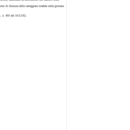
nti di chiusura della carreggiata stradale nella giornata
R. n. 495 del 16/12/92;