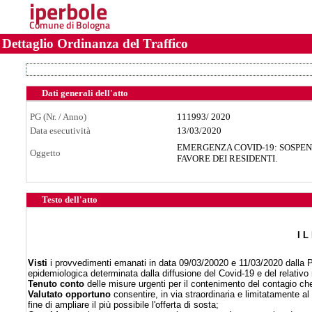
iperbole
Comune di Bologna
Dettaglio Ordinanza del Traffico
Dati generali dell'atto
PG (Nr. / Anno)
111993
/
2020
Data esecutività
13/03/2020
EMERGENZA COVID-19: SOSPEN
Oggetto
FAVORE DEI RESIDENTI.
Testo dell'atto
I L
Visti
i provvedimenti emanati in data 09/03/20020 e 11/03/2020 dalla Pre
epidemiologica determinata dalla diffusione del Covid-19 e del relativo r
Tenuto conto
delle misure urgenti per il contenimento del contagio che
Valutato opportuno
consentire, in via straordinaria e limitatamente al 
fine di ampliare il più possibile l'offerta di sosta;