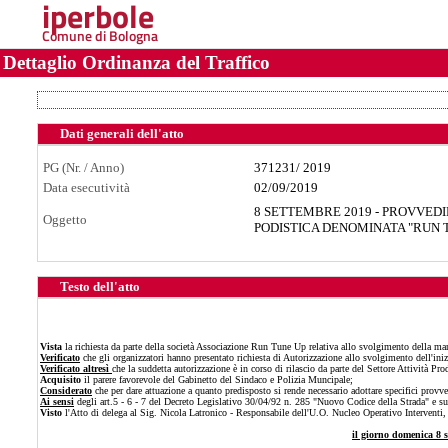
iperbole
Comune di Bologna
Dettaglio Ordinanza del Traffico
Dati generali dell'atto
PG (Nr. / Anno)
371231
/
2019
Data esecutività
02/09/2019
8 SETTEMBRE 2019 - PROVVED
Oggetto
PODISTICA DENOMINATA "RUN 
Testo dell'atto
Vista
la richiesta da parte della società Associazione Run Tune Up relativa allo svolgimento della m
Verificato
che gli organizzatori hanno presentato richiesta di Autorizzazione allo svolgimento dell'ini
Verificato altresì
che la suddetta autorizzazione è in corso di rilascio da parte del Settore Attività P
Acquisito
il parere favorevole del Gabinetto del Sindaco e Polizia Muncipale;
Considerato
che per dare attuazione a quanto predisposto si rende necessario adottare specifici provved
Ai sensi
degli art.5 - 6 - 7 del Decreto Legislativo 30/04/92 n. 285 "Nuovo Codice della Strada" e s
Visto
l'Atto di delega al Sig. Nicola Latronico - Responsabile dell'U.O. Nucleo Operativo Intervent
il giorno domenica 8 s