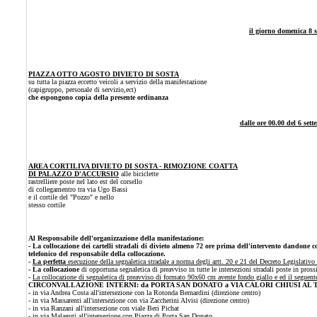
il giorno domenica 8 s
PIAZZA OTTO AGOSTO DIVIETO DI SOSTA
su tutta la piazza eccetto veicoli a servizio della manifestazione
(capigruppo, personale di servizio,ect)
che espongono copia della presente ordinanza
dalle ore 00.00 del 6 sett
AREA CORTILIVA DIVIETO DI SOSTA - RIMOZIONE COATTA
DI PALAZZO D'ACCURSIO
alle biciclette
rastrelliere poste nel lato est del corsello
di collegamentro tra via Ugo Bassi
e il cortile del "Pozzo" e nello
stesso cortile
Al Responsabile dell'organizzazione della manifestazione:
- La collocazione dei cartelli stradali di divieto almeno 72 ore prima dell'intervento dandone
telefonico del responsabile della collocazione.
-
La perfetta
esecuzione della segnaletica stradale a norma degli artt. 20 e 21 del Decreto Legislati
- La collocazione
di opportuna segnaletica di preavviso in tutte le intersezioni stradali poste in pross
-
La collocazione di segnaletica di preavviso di formato 90x60 cm avente fondo giallo e ed il seguente
CIRCONVALLAZIONE INTERNI: da PORTA SAN DONATO a VIA CALORI CHIUSI AL
- in via Andrea Costa all'intersezione con la Rotonda Bernardini (direzione centro)
- in via Massarenti all'intersezione con via Zaccherini Alvisi (direzione centro)
- in via Ranzani all'intersezione con viale Beri Pichat
- in via Malaguti all'intersezione con Piazza di Porta San Donato