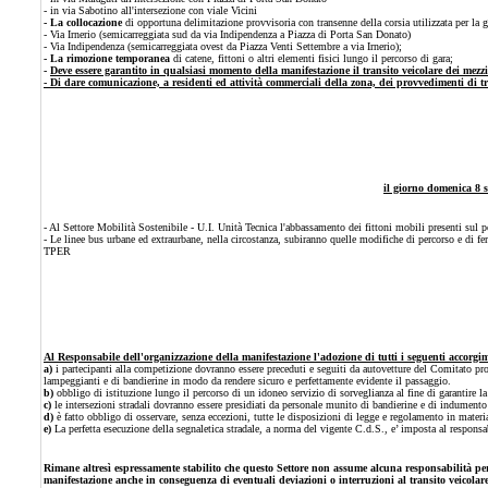
- in via Sabotino all'intersezione con viale Vicini
- La collocazione
di opportuna delimitazione provvisoria con transenne della corsia utilizzata per la g
- Via Irnerio (semicarreggiata sud da via Indipendenza a Piazza di Porta San Donato)
- Via Indipendenza (semicarreggiata ovest da Piazza Venti Settembre a via Irnerio);
- La rimozione temporanea
di catene, fittoni o altri elementi fisici lungo il percorso di gara;
-
Deve essere garantito in qualsiasi momento della manifestazione il transito veicolare dei mezzi
- Di dare comunicazione, a residenti ed attività commerciali della zona, dei provvedimenti di t
il giorno domenica 8 s
- Al Settore Mobilità Sostenibile - U.I. Unità Tecnica l'abbassamento dei fittoni mobili presenti sul pe
-
Le linee bus urbane ed extraurbane, nella circostanza, subiranno quelle modifiche di percorso e di fer
TPER
Al Responsabile dell'organizzazione della manifestazione l'adozione di tutti i seguenti accorgim
a)
i partecipanti alla competizione dovranno essere preceduti e seguiti da autovetture del Comitato pro
lampeggianti e di bandierine in modo da rendere sicuro e perfettamente evidente il passaggio.
b)
obbligo di istituzione lungo il percorso di un idoneo servizio di sorveglianza al fine di garantire l
c)
le intersezioni stradali dovranno essere presidiati da personale munito di bandierine e di indument
d)
è fatto obbligo di osservare, senza eccezioni, tutte le disposizioni di legge e regolamento in mate
e)
La perfetta esecuzione della segnaletica stradale, a norma del vigente C.d.S., e’ imposta al respons
Rimane altresì espressamente stabilito che questo Settore non assume alcuna responsabilità per 
manifestazione anche in conseguenza di eventuali deviazioni o interruzioni al transito veicolare