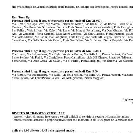
allo svolgimento della manifestazione sopra indicata, nell'ambito dei sottoelencati luoghi gravanti n
Run Tune Up
Partenza atleti lungo il seguente percorso per un totale di Km. 21,097:
Via Rizzoli, Via Ugo Bassi, Via Marconi, Piazza dei Martiri, Via Dei Mille, Via Irnerio , Parco della
Carducci, Via Dante, Via S. Stefano, Piazza di Porta Santo Stefano, Viale Gozzadini, Porta Castiglione
San Felice , Viale Silvani, Via Calori, Via Lame, Via Mura di Porta Lame, Via Don Minzoni, Via F.l
Arti, Via Zamboni , Porta Zamboni, Mura Anteo Zamboni, Via San Giacomo, Piazza Puntoni, Via Zam
Via Santo Stefano, Via Farini, Via Castiglione, Porta Castiglione ,viale XII Giugno, Piazza dei Tribun
Santa Croce, Via Della Grada, Via Calari , Porta San Felice , Via S. Felice , Piazza Malpighi, Via Ba
Partenza atleti lungo il seguente percorso per un totale di Km. 10,00 :
Via Rizzoli, Via Indipendenza, Via Righi, Via della Moline, Via Belle Arti, Piazza Puntoni, Via Zam
Santo Stefano, Via Farini, Via Castiglione, Porta Castiglione ,viale XII Giugno, Piazza dei Tribunali,
Santa Croce, Via Della Grada, Via Calari , Via S. Felice , Piazza Malpighi, Via Barberia, Via Carbon
Partenza atleti lungo il seguente percorso per un totale di Km. 5,00 :
Via Rizzoli, Via Indipendenza, Via Righi, Via della Moline, Via Belle Arti, Piazza Puntoni, Via Zam
Santo Stefano, Via FariniPiazza Galvani, Via Archiginnasio, Piazza Maggiore
il giorn
DIVIETO DI TRANSITO VEICOLARE
- eccetto i veicoli di pronto intervento e veicoli ufficiali di servizio al seguito della manifestazione
- eccetto residenti accedenti a proprietà private (nei soli momenti in cui le esigenze della corsa ne cons
dalle ore 9.00 alle ore 10.45 nelle seguenti strade: