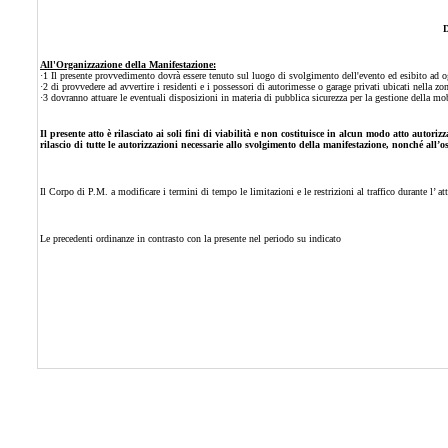
All'Organizzazione della Manifestazione:
·1 Il presente provvedimento dovrà essere tenuto sul luogo di svolgimento dell'evento ed esibito ad ogn
·2 di provvedere ad avvertire i residenti e i possessori di autorimesse o garage privati ubicati nella z
·3 dovranno attuare le eventuali disposizioni in materia di pubblica sicurezza per la gestione della mo
Il presente atto è rilasciato ai soli fini di viabilità e non costituisce in alcun modo atto autoriz
rilascio di tutte le autorizzazioni necessarie allo svolgimento della manifestazione, nonché all’os
Il Corpo di P.M. a modificare i termini di tempo le limitazioni e le restrizioni al traffico durante l’ at
Le precedenti ordinanze in contrasto con la presente nel periodo su indicato