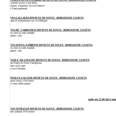
corsello posto a sud della
piazza, compreso tra via Gramsci
e l'area pedonale
VIA GALLIERA DIVIETO DI SOSTA - RIMOZIONE COATTA
area di intersezione con via Milazzo
VIA DE' CARBONESI DIVIETO DI SOSTA - RIMOZIONE COATTA
su tutta la sede stradale
ambo i lati
VIA ANTEO ZAMBONI DIVIETO DI SOSTA - RIMOZIONE COATTA
su tutta la sede stradale
ambo i lati
VIALE XII GIUGNO DIVIETO DI SOSTA - RIMOZIONE COATTA
da Piazza di Porta Castiglione
lato civici pari
a via Chiudare
PIAZZA GALVANI DIVIETO DI SOSTA - RIMOZIONE COATTA
posti moto e biciclette
a ovest della piazza
dalle ore 12.00 del 6 set
VIA VENEZIAN DIVIETO DI SOSTA - RIMOZIONE COATTA
lato palazzo D'Accursio