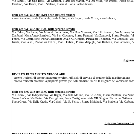
Via Rizzoli, Via Ugo Bassi, Via Marconi, Piazza dei Martiri, Via Dei Mille, Via Irnerio , Parco della
Carducci, Via Dante, Via S. Stefano, Piazza di Porta Santo Stefano
dalle ore 9.45 alle ore 11.00 nelle seguenti strade:
viale Gozzadini, viale Panzacchi, viale Aldini, viale Pepoli, viale Vicini, viale Silvani,
dalle ore 9.45 alle ore 13.00 nelle seguenti strade:
Via Calori, Via Lame, Via Mura di Porta Lame, Via Don Minzoni, Via F.lli Rosselli, Via Milazzo, Vi
Zamboni, Mura Anteo Zamboni, Via San Giacomo, Piazza Puntoni, Via Zamboni, Piazza Rossini, Via 
Farini, Via Castiglione, Porta Castiglione ,viale XII Giugno, Piazza dei Tribunali, Via Garibaldi, Via
Grada, Via Calari , Porta San Felice , Via S. Felice , Piazza Malpighi, Via Barberia, Via Carbonesi, 
il giorn
DIVIETO DI TRANSITO VEICOLARE
- eccetto i veicoli di pronto intervento e veicoli ufficiali di servizio al seguito della manifestazione
- eccetto residenti accedenti a proprietà private (nei soli momenti in cui le esigenze della corsa ne cons
dalle ore 9.00 alle ore 13,00 nelle seguenti strade:
Via Rizzoli, Via Indipendenza, Via Righi, Via della Moline, Via Belle Arti, Piazza Puntoni, Via Zam
Santo Stefano, Via Farini, Via Castiglione, Porta Castiglione ,viale XII Giugno, Piazza dei Tribunali,
Santa Croce, Via Della Grada, Via Calari , Via S. Felice , Piazza Malpighi, Via Barberia, Via Carbon
il giorno domenica 8 se
PIAZZA XX SETTEMBRE DIVIETO DI SOSTA - RIMOZIONE COATTA