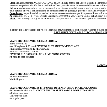
Vista
a relazione tecnica P.G. n 567534/2019 del 20/12/2019 redatta dal Settore Edilizia e Patrimonio - 
veicolare e/o pedonale in Via Ferruccio Parri nell'area potenzialmente interessata dall'eventuale colla
Ritenuto
pertanto opportuno, in via prudenziale è da ritenersi inagibile un'area lungo la sede stradal
dallo spigolo di svolta della muratura, in corrispondenza del passaggio pedonale, fino alla avvenuta ver
Considerato
che per i motivi sopra citati si rende necessario adottare specifico provvedimento di modi
Ai sensi
degli art. 5 - 6 - 7 del Decreto Legislativo 30/04/92 n. 285 "Nuovo Codice della Strada" e 
Visto
l'Atto di delega al Sig. Nicola Latronico - Responsabile dell'U.O. Nucleo Operativo Intervent
di attuare per la circolazione dei veicoli i seguenti provvedimenti di traffico nella via sotto elencata 
AREE INTERDETTE ALLA CIRCOLAZIONE VEICOLARE
VIA FERRUCCIO PARRI STRADA CHIUSA
fronte civico n. 30
area di larghezza 4.00 metri
DIVIETO DI TRANSITO VEICOLARE
e lunghezza 30.00 metri
E PEDONALE
a ridosso del muro di confine
DIVIETO DI SOSTA 0/24 - CON RIMOZIONE COATTA
su tutta la sede stradale
MODIFI
VIA FERRUCCIO PARRI STRADA CHIUSA
all'intersezione con
Via Stalingrado
VIA FERRUCCIO PARRI ISTITUZIONE DI SENSO UNICO DI CIRCOLAZIONE
dall'altezza del civico n. 32
CON TRANSITO ALTERNATO REGOLATO A VISTA
all'intersezione con
Via Ferruccio Parri
ramo principale