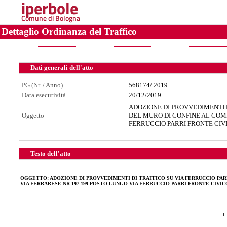
iperbole
Comune di Bologna
Dettaglio Ordinanza del Traffico
Dati generali dell'atto
PG (Nr. / Anno)
568174
/
2019
Data esecutività
20/12/2019
ADOZIONE DI PROVVEDIMENTI D
Oggetto
DEL MURO DI CONFINE AL COMP
FERRUCCIO PARRI FRONTE CIVIC
Testo dell'atto
OGGETTO:
ADOZIONE DI PROVVEDIMENTI DI TRAFFICO SU VIA FERRUCCIO PARR
VIA FERRARESE NR 197 199 POSTO LUNGO VIA FERRUCCIO PARRI FRONTE CIVICO 
I