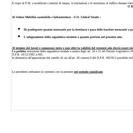
Il corpo di P.M. a modificare i termini di tempo, le limitazioni e le restrizioni al traffico durante l'at
O R
Al Settore Mobilità sostenibile e Infrastrutture - U.O. Global Strade :
Di predisporre quanto necessario per la fornitura e posa delle barriere necessarie a per
L'adeguamento della segnaletica esistente a quanto previsto nel presente atto.
Al termine dei lavori e comunque entro e non oltre la validità del presente atto dovrà essere ripr
La perfetta
esecuzione della segnaletica stradale a norma degli art. 20 e 21 del Decreto Legislativo 
D.P.R. 16/12/1992 n.495.
In alternativa all'apposizione del cartello di cui all'art. 30 comma 6 del D.P.R. 495/92 è possibile ut
Le precedenti ordinanze in contrasto con la presente
nel periodo suindicato
.