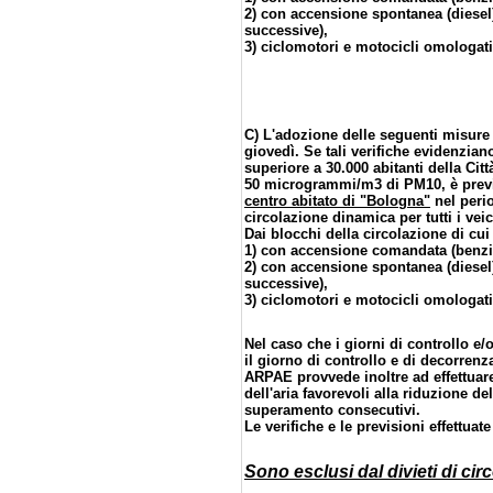
2) con accensione spontanea (diesel
successive),
3) ciclomotori e motocicli omologati
C) L'adozione delle seguenti misure 
giovedì. Se tali verifiche evidenz
superiore a 30.000 abitanti della Cit
50 microgrammi/m3 di PM10, è previ
centro abitato di "Bologna"
nel perio
circolazione dinamica per tutti i vei
Dai blocchi della circolazione di cui
1) con accensione comandata (benzin
2) con accensione spontanea (diesel
successive),
3) ciclomotori e motocicli omologati
Nel caso che i giorni di controllo e/
il giorno di controllo e di decorren
ARPAE provvede inoltre ad effettuare
dell'aria favorevoli alla riduzione d
superamento consecutivi.
Le verifiche e le previsioni effettu
Sono esclusi dal divieti di circ