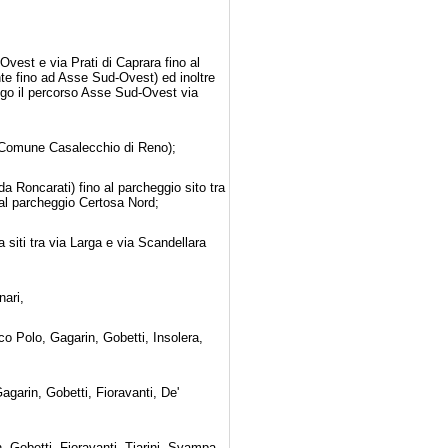
vest e via Prati di Caprara fino al
nte fino ad Asse Sud-Ovest) ed inoltre
ungo il percorso Asse Sud-Ovest via
 (Comune Casalecchio di Reno);
a Roncarati) fino al parcheggio sito tra
 al parcheggio Certosa Nord;
a siti tra via Larga e via Scandellara
nari,
co Polo, Gagarin, Gobetti,
Insolera,
agarin, Gobetti, Fioravanti, De'
;
n, Gobetti,
Fioravanti, Tiarini, Svampa,