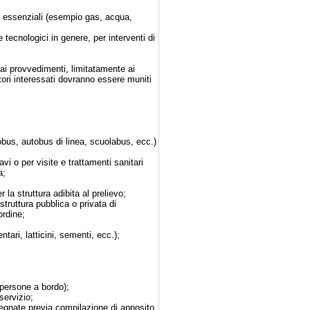
zi essenziali (esempio gas, acqua,
e tecnologici in genere, per interventi di
 dai provvedimenti, limitatamente ai
ratori interessati dovranno essere muniti
obus, autobus di linea, scuolabus, ecc.)
ravi o per visite e trattamenti sanitari
a;
 la struttura adibita al prelievo;
struttura pubblica o privata di
ordine;
entari, latticini, sementi, ecc.);
 persone a bordo);
servizio;
ssegnate previa compilazione di apposito