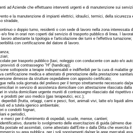
enenti ad Aziende che effettuano interventi urgenti e di manutenzione sui servi
rvento e la manutenzione di impianti elettrici, idraulici, termici, della sicurezza 
so stradale,
lo continuo o doppio turno, residenti o con sede di lavoro nella zona interessata
 e/o fine in orari non coperti dal servizio di trasporto pubblico di linea. I lavo
 lavoro attestante la tipologia e l'articolazione dei turni e l'effettiva turnazione;
eperibilità con certificazione del datore di lavoro.
ilanza;
ziari;
icolate per trasporto pubblico (taxi, noleggio con conducente con auto e/o aut
e provvisti di contrassegno "H" (handicap);
persone sottoposte a terapie indispensabili e indifferibili per la cura di malattie g
iva certificazione medica e attestato di prenotazione della prestazione sanitari
di persone dimesse da strutture ospedaliere con apposito certificato;
angue nella sola giornata del prelievo per il tempo strettamente necessario da/per
miciliari in servizio di assistenza domiciliare con attestazione rilasciata dalla 
i in visita domiciliare urgente muniti di contrassegno rilasciato dal rispettivo 
ci e prodotti per uso medico (gas terapeutici, ecc.);
 deperibili (frutta, ortaggi, carni e pesci, fiori, animali vivi, latte e/o liquidi alim
fiuti ed a tutela igienico ambientale;
eri o condotti fognari,
diani e periodici,
 e merci per il rifornimento di ospedali, scuole, mense, cantieri;
 identificativo, durante lo svolgimento delle esercitazioni di guida (almeno due
lta postale ed assimilati, come attestato dall'Ente o dalla Ditta che esercita il 
 commercio su area pubblica, per i soli spostamenti da/per le aree mercatali a