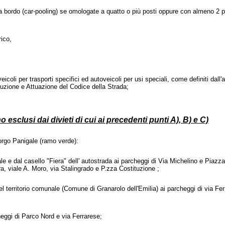
a bordo (car-pooling) se omologate a quatto o più posti oppure con almeno 2 
rico,
icoli per trasporti specifici ed autoveicoli per usi speciali, come definiti dal
cuzione e Attuazione del Codice della Strada;
o esclusi dai divieti di cui ai precedenti punti A), B) e C)
orgo Panigale (ramo verde):
iale e dal casello "Fiera" dell' autostrada ai parcheggi di Via Michelino e Piazz
ra, viale A. Moro, via Stalingrado e P.zza Costituzione ;
del territorio comunale (Comune di Granarolo dell'Emilia) ai parcheggi di via Fe
cheggi di Parco Nord e via Ferrarese;