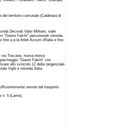
e del territorio comunale (Calderara di
tonda Decorati Valor Militare, viale
ivo "Gianni Falchi" percorrendo rotonda
ino a p.le Atleti Azzurri d'Italia e fino
do via Toscana, nuova tronco
l parcheggio "Gianni Falchi" con
rrivare allo svincolo 12 della tangenziale
ale Vighi e rotonda Italia.
ufficientemente servite dal trasporto
e n. 5 (Lame),