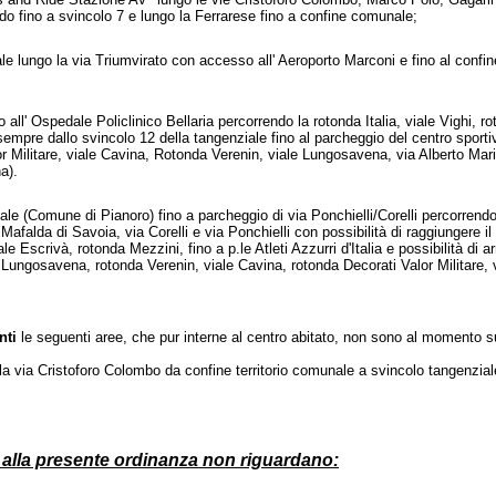
ado fino a svincolo 7 e lungo la Ferrarese fino a confine comunale;
iale lungo la via Triumvirato con accesso all' Aeroporto Marconi e fino al confin
o all' Ospedale Policlinico Bellaria percorrendo la rotonda Italia, viale Vighi, ro
sempre dallo svincolo 12 della tangenziale fino al parcheggio del centro sport
lor Militare, viale Cavina, Rotonda Verenin,
viale Lungosavena, via Alberto Mario f
a).
ale (Comune di Pianoro) fino a parcheggio di via Ponchielli/Corelli percorren
afalda di Savoia, via Corelli e via Ponchielli con possibilità di raggiungere i
 Escrivà, rotonda Mezzini, fino a p.le Atleti Azzurri d'Italia e possibilità di a
ungosavena, rotonda Verenin, viale Cavina, rotonda Decorati Valor Militare, vi
nti
le seguenti aree, che pur interne al centro abitato, non sono al momento s
la via Cristoforo Colombo da confine territorio comunale a svincolo tangenzial
cui alla presente ordinanza non riguardano: