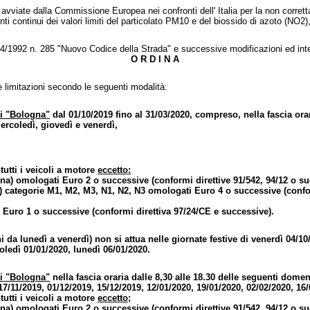
avviate dalla Commissione Europea nei confronti dell' Italia per la non corretta
i continui dei valori limiti del particolato PM10 e del biossido di azoto (NO2)
0/04/1992 n. 285 "Nuovo Codice della Strada" e successive modificazioni ed int
O R D I N A
i e limitazioni secondo le seguenti modalità:
 di "Bologna"
dal 01/10/2019 fino al 31/03/2020, compreso, nella fascia orari
mercoledì, giovedì e venerdì,
tutti i veicoli a motore
eccetto:
a) omologati Euro 2 o successive (conformi direttive 91/542, 94/12 o su
) categorie M1, M2, M3, N1, N2, N3 omologati Euro 4 o successive (confo
 Euro 1 o successive (conformi direttiva 97/24/CE e successive).
 da lunedì a venerdì) non si attua nelle giornate festive di venerdì 04/1
oledì 01/01/2020, lunedì 06/01/2020.
 di "Bologna"
nella fascia oraria dalle 8,30 alle 18.30 delle seguenti dome
 17/11/2019, 01/12/2019, 15/12/2019, 12/01/2020, 19/01/2020, 02/02/2020, 16
tutti i veicoli a motore
eccetto
;
a) omologati Euro 2 o successive (conformi direttive 91/542, 94/12 o su