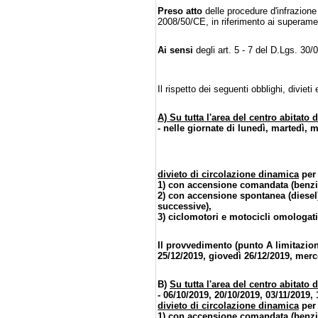
Preso atto
delle procedure d'infrazione 
2008/50/CE, in riferimento ai superament
Ai sensi
degli art. 5 - 7 del D.Lgs. 3
Il rispetto dei seguenti obblighi, diviet
A) Su tutta l'area del centro abitato
- nelle giornate di lunedì, martedì, 
divieto di circolazione dinamica
per 
1) con accensione comandata (benzin
2) con accensione spontanea (diesel
successive),
3) ciclomotori e motocicli omologati
Il provvedimento (punto A limitazioni
25/12/2019, giovedì 26/12/2019, merc
B)
Su tutta l'area del centro abitato
- 06/10/2019, 20/10/2019, 03/11/2019,
divieto di circolazione dinamica
per 
1) con accensione comandata (benzin