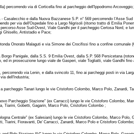
cella) percorrendo via di Corticella fino al parcheggio dell'Ippodromo Arcoveggio;
na - Casalecchio e dalla Nuova Bazzanese S.P. n° 569 percorrendo l’Asse Sud O
endo per via dell'Ospedale fino a Largo Nigrisoli (ritorno tratto di Emilia Pone
 il percorso Asse Sud-Ovest, Viale Gandhi per il parcheggio Certosa Nord, e l
gi Ghisello, Antistadio e Pace;
otonda Onorato Malaguti e via Simone dei Crocifissi fino a confine comunale
a Borgo Panigale, dalla S.S. 9 Emilia Ovest, dalla S.P. 568 Persicetana (rotond
 ed in prosecuzione lungo viale de Gasperi, viale Togliatti, viale Gandhi fino
, percorrendo via Lenin, e dalla svincolo 11, fino ai parcheggi posti in via Larg
ia dell'Industria;
no a parcheggio Tanari lungo le vie Cristoforo Colombo, Marco Polo, Zanardi, Ta
"Nuovo Parcheggio Stazione" (ex Carracci) lungo le vie Cristoforo Colombo, Mar
a, Tiarini, Gobetti, Gagarin, Marco Polo, Cristoforo Colombo ;
Bologna Centrale" (ex Salesiani) lungo le vie Cristoforo Colombo, Marco Polo, G
tti, Tiarini, Fioravanti, De' Carracci, Zanardi, Marco Polo e Cristoforo Colombo
iss and Ride Stazione AV" lungo le vie Cristoforo Colombo, Marco Polo, Gagari