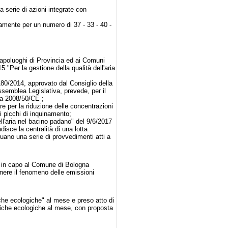
a serie di azioni integrate con
vamente per un numero di 37 - 33 - 40 -
apoluoghi di Provincia ed ai Comuni
"Per la gestione della qualità dell'aria
180/2014, approvato dal Consiglio della
semblea Legislativa, prevede, per il
ria 2008/50/CE ;
re per la riduzione delle concentrazioni
i picchi di inquinamento;
ll'aria nel bacino padano" del 9/6/2017
isce la centralità di una lotta
duano una serie di provvedimenti atti a
no in capo al Comune di Bologna
enere il fenomeno delle emissioni
he ecologiche" al mese e preso atto di
eniche ecologiche al mese, con proposta