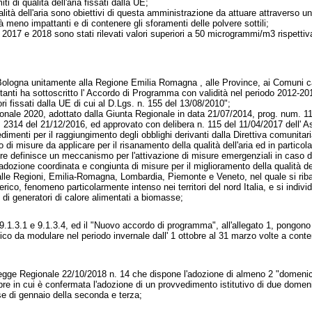
i di qualità dell'aria fissati dalla UE;
ualità dell'aria sono obiettivi di questa amministrazione da attuare attraverso un
ità meno impattanti e di contenere gli sforamenti delle polvere sottili;
- 2017 e 2018 sono stati rilevati valori superiori a 50 microgrammi/m3 rispetti
Bologna unitamente alla Regione Emilia Romagna , alle Province, ai Comuni c
anti ha sottoscritto l' Accordo di Programma con validità nel periodo 2012-2015 
ori fissati dalla UE di cui al D.Lgs. n. 155 del 13/08/2010";
ionale 2020, adottato dalla Giunta Regionale in data 21/07/2014, prog. num. 1
2314 del 21/12/2016, ed approvato con delibera n. 115 del 11/04/2017 dell' As
dimenti per il raggiungimento degli obblighi derivanti dalla Direttiva comunita
di misure da applicare per il risanamento della qualità dell'aria ed in particola
oltre definisce un meccanismo per l'attivazione di misure emergenziali in caso d
adozione coordinata e congiunta di misure per il miglioramento della qualità de
alle Regioni, Emilia-Romagna, Lombardia, Piemonte e Veneto, nel quale si ribad
ico, fenomeno particolarmente intenso nei territori del nord Italia, e si indivi
o di generatori di calore alimentati a biomasse;
t. 9.1.3.1 e 9.1.3.4, ed il "Nuovo accordo di programma", all'allegato 1, pongo
ffico da modulare nel periodo invernale dall' 1 ottobre al 31 marzo volte a cont
egge Regionale 22/10/2018 n. 14 che dispone l'adozione di almeno 2 "domenic
obre in cui è confermata l'adozione di un provvedimento istitutivo di due dom
e di gennaio della seconda e terza;