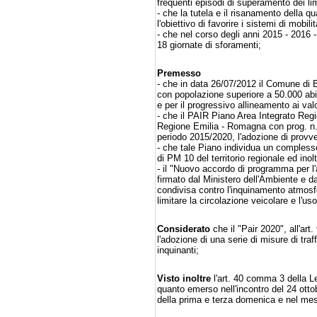
frequenti episodi di superamento dei limit
- che la tutela e il risanamento della q
l'obiettivo di favorire i sistemi di mobil
- che nel corso degli anni 2015 - 2016 
18 giornate di sforamenti;
Premesso
- che in data 26/07/2012 il Comune di 
con popolazione superiore a 50.000 abit
e per il progressivo allineamento ai val
- che il PAIR Piano Area Integrato Reg
Regione Emilia - Romagna con prog. n. 
periodo 2015/2020, l'adozione di provve
- che tale Piano individua un complesso 
di PM 10 del territorio regionale ed in
- il "Nuovo accordo di programma per l'
firmato dal Ministero dell'Ambiente e d
condivisa contro l'inquinamento atmosfer
limitare la circolazione veicolare e l'us
Considerato
che il "Pair 2020", all'ar
l'adozione di una serie di misure di tra
inquinanti;
Visto inoltre
l'art. 40 comma 3 della L
quanto emerso nell'incontro del 24 ott
della prima e terza domenica e nel mes