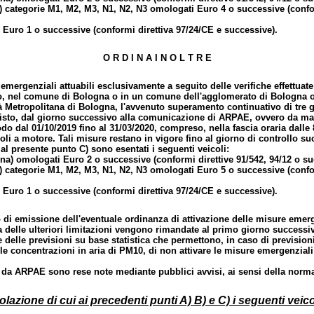
) categorie M1, M2, M3, N1, N2, N3 omologati Euro 4 o successive (confo
 Euro 1 o successive (conformi direttiva 97/24/CE e successive).
O R D I N A I N O L T R E
emergenziali attuabili esclusivamente a seguito delle verifiche effettuat
iano, nel comune di Bologna o in un comune dell'agglomerato di Bologna
tà Metropolitana di Bologna, l'avvenuto superamento continuativo di tre gi
sto, dal giorno successivo alla comunicazione di ARPAE, ovvero da mar
do dal 01/10/2019 fino al 31/03/2020, compreso, nella fascia oraria dalle 8
coli a motore. Tali misure restano in vigore fino al giorno di controllo su
 al presente punto C) sono esentati i seguenti veicoli:
a) omologati Euro 2 o successive (conformi direttive 91/542, 94/12 o su
) categorie M1, M2, M3, N1, N2, N3 omologati Euro 5 o successive (confo
 Euro 1 o successive (conformi direttiva 97/24/CE e successive).
o di emissione dell'eventuale ordinanza di attivazione delle misure emerg
za delle ulteriori limitazioni vengono rimandate al primo giorno successi
 delle previsioni su base statistica che permettono, in caso di prevision
elle concentrazioni in aria di PM10, di non attivare le misure emergenziali
ate da ARPAE sono rese note mediante pubblici avvisi, ai sensi della norma
olazione di cui ai precedenti punti A) B) e C) i seguenti veico