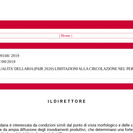
| Home |
09168
/
2019
7/09/2019
UALITA' DELLARIA (PAIR 2020) LIMITAZIONI ALLA CIRCOLAZIONE NEL PERI
I L D I R E T T O R E
dana è interessata da condizioni simili dal punto di vista morfologico e delle 
a e da ampia diffusione degli insediamenti produttivi, che determinano una fort