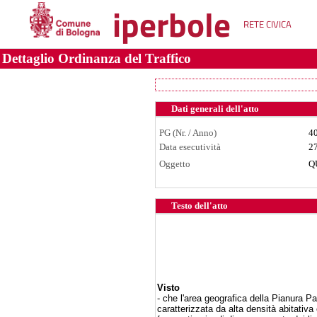
iperbole
RETE CIVICA
Dettaglio Ordinanza del Traffico
Dati generali dell'atto
PG (Nr. / Anno)
4
Data esecutività
2
Oggetto
Q
Testo dell'atto
Visto
- che l'area geografica della Pianura Pa
caratterizzata da alta densità abitativ