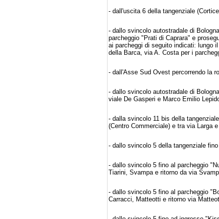
- dall'uscita 6 della tangenziale (Corti
- dallo svincolo autostradale di Bolog
parcheggio "Prati di Caprara" e prosegu
ai parcheggi di seguito indicati: lungo
della Barca, via A. Costa per i parcheg
- dall'Asse Sud Ovest percorrendo la r
- dallo svincolo autostradale di Bologn
viale De Gasperi e Marco Emilio Lepido,
- dalla svincolo 11 bis della tangenziale
(Centro Commerciale) e tra via Larga e v
- dallo svincolo 5 della tangenziale fi
- dallo svincolo 5 fino al parcheggio 
Tiarini, Svampa e ritorno da via Svamp
- dallo svincolo 5 fino al parcheggio "
Carracci, Matteotti e ritorno via Matteo
- dallo svincolo 5 fino ad ingresso "K