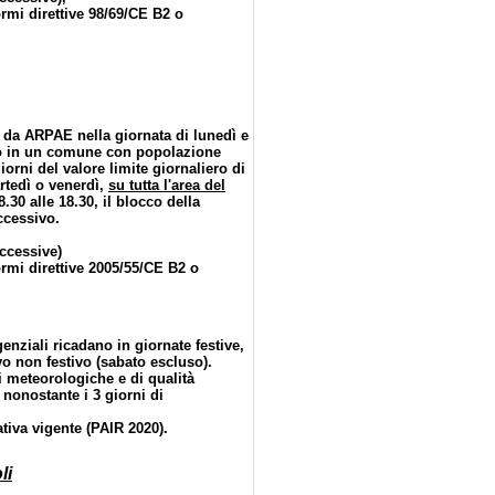
rmi direttive 98/69/CE B2 o
e da ARPAE nella giornata di lunedì e
 o in un comune con popolazione
orni del valore limite giornaliero di
tedì o venerdì,
su tutta l'area del
.30 alle 18.30, il blocco della
ccessivo.
ccessive)
rmi direttive 2005/55/CE B2 o
enziali ricadano in giornate festive,
vo non festivo (sabato escluso).
i meteorologiche e di qualità
 nonostante i 3 giorni di
tiva vigente (PAIR 2020).
li