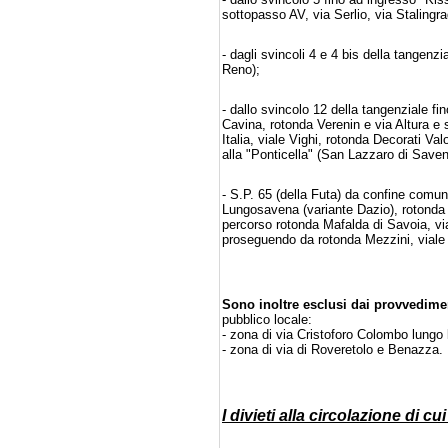
sottopasso AV, via Serlio, via Stalingr
- dagli svincoli 4 e 4 bis della tangenz
Reno);
- dallo svincolo 12 della tangenziale fin
Cavina, rotonda Verenin e via Altura e 
Italia, viale Vighi, rotonda Decorati Va
alla "Ponticella" (San Lazzaro di Saven
- S.P. 65 (della Futa) da confine comun
Lungosavena (variante Dazio), rotonda M
percorso rotonda Mafalda di Savoia, viale
proseguendo da rotonda Mezzini, viale L
Sono inoltre esclusi dai provvedime
pubblico locale:
- zona di via Cristoforo Colombo lungo 
- zona di via di Roveretolo e Benazza.
I divieti alla circolazione di 