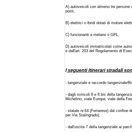
A) autoveicoli con almeno tre persone 
posti,
B) elettrici o ibridi dotati di motore elett
C) funzionanti a metano o GPL,
D) autoveicoli immatricolati come autove
e dall'art. 203 del Regolamento di Ese
I
seguenti itinerari stradali son
- tangenziale e raccordo tangenziale/B
- dagli svincoli 8 e 8 bis della tangenz
Michelino, viale Europa, viale della Fie
- statale nr.64 (Ferrarese) dal confine 
per Via Stalingrado);
- dall'uscita 7 della tangenziale ai par