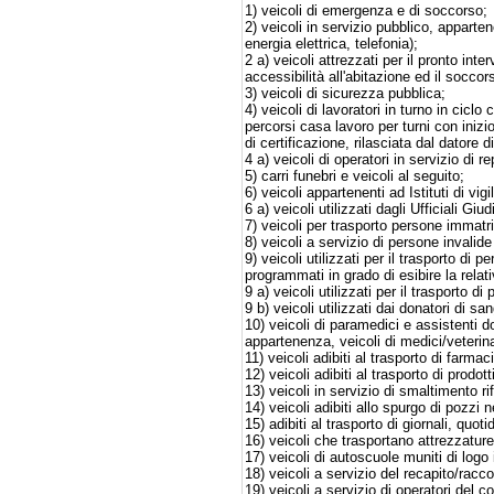
1) veicoli di emergenza e di soccorso;
2) veicoli in servizio pubblico, appart
energia elettrica, telefonia);
2 a) veicoli attrezzati per il pronto inte
accessibilità all'abitazione ed il soccor
3) veicoli di sicurezza pubblica;
4) veicoli di lavoratori in turno in cic
percorsi casa lavoro per turni con inizio
di certificazione, rilasciata dal datore di
4 a) veicoli di operatori in servizio di r
5) carri funebri e veicoli al seguito;
6) veicoli appartenenti ad Istituti di vig
6 a) veicoli utilizzati dagli Ufficiali Giudi
7) veicoli per trasporto persone immatr
8) veicoli a servizio di persone invalid
9) veicoli utilizzati per il trasporto di 
programmati in grado di esibire la relat
9 a) veicoli utilizzati per il trasporto 
9 b) veicoli utilizzati dai donatori di s
10) veicoli di paramedici e assistenti do
appartenenza, veicoli di medici/veterinar
11) veicoli adibiti al trasporto di farma
12) veicoli adibiti al trasporto di prodotti
13) veicoli in servizio di smaltimento ri
14) veicoli adibiti allo spurgo di pozzi n
15) adibiti al trasporto di giornali, quoti
16) veicoli che trasportano attrezzature
17) veicoli di autoscuole muniti di logo
18) veicoli a servizio del recapito/racco
19) veicoli a servizio di operatori del