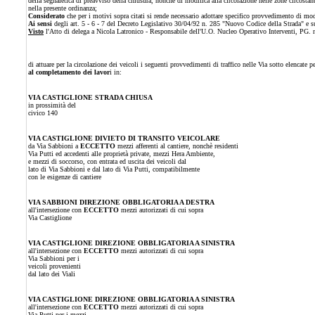
della segnaletica di preavviso della chiusura, nonchè di modifica alla circolazione nelle zone circosta
nella presente ordinanza;
Considerato
che per i motivi sopra citati si rende necessario adottare specifico provvedimento di modi
Ai sensi
degli art. 5 - 6 - 7 del Decreto Legislativo 30/04/92 n. 285 "Nuovo Codice della Strada" e 
Visto
l'Atto di delega a Nicola Latronico - Responsabile dell'U.O. Nucleo Operativo Interventi, PG.
di attuare per la circolazione dei veicoli i seguenti provvedimenti di traffico nelle Via sotto elencate 
al completamento dei lavor
i in:
VIA CASTIGLIONE STRADA CHIUSA
in prossimità del
civico 140
VIA CASTIGLIONE DIVIETO DI TRANSITO VEICOLARE
da Via Sabbioni a
ECCETTO
mezzi afferenti al cantiere, nonchè residenti
Via Putti ed accedenti alle proprietà private, mezzi Hera Ambiente,
e mezzi di soccorso, con entrata ed uscita dei veicoli dal
lato di Via Sabbioni e dal lato di Via Putti, compatibilmente
con le esigenze di cantiere
VIA SABBIONI DIREZIONE OBBLIGATORIA A DESTRA
all'intersezione con
ECCETTO
mezzi autorizzati di cui sopra
Via Castiglione
VIA CASTIGLIONE DIREZIONE OBBLIGATORIA A SINISTRA
all'intersezione con
ECCETTO
mezzi autorizzati di cui sopra
Via Sabbioni per i
veicoli provenienti
dal lato dei Viali
VIA CASTIGLIONE DIREZIONE OBBLIGATORIA A SINISTRA
all'intersezione con
ECCETTO
mezzi autorizzati di cui sopra
Via Putti per i mezzi