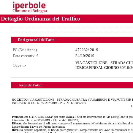
iperbole
Comune di Bologna
Dettaglio Ordinanza del Traffico
Dati generali dell'atto
PG (Nr. / Anno)
472232
/
2019
Data esecutività
24/10/2019
VIA CASTIGLIONE - STRADA CHI
Oggetto
IDRICA FINO AL GIORNO 30/10/20
Testo dell'atto
OGGETTO:
VIA CASTIGLIONE - STRADA CHIUSA TRA VIA SABBIONI E VIA PUTTI PER 
INTERVENTO P.G. N. 463257/2019 E P.G. N. 471384/2019
I
Premesso
che
C.E.A. SOC.COOP.
per conto
INRETE SPA
sta intervenendo in Via Castiglione in pro
Intervento P.G. n. 463257/2019 e P.G. n. 471384/2019;
Rilevato
che l'esecuzione di tali lavori comporta il mantenimento della chiusura della strada fino al 
Locale durante l'avvio del Pronto Intervento;
Ritenuto
pertanto opportuno, al fine di poter garantire il completamento dei lavori in condizioni di s