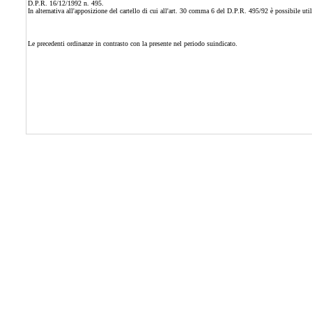
D.P.R. 16/12/1992 n. 495.
In alternativa all'apposizione del cartello di cui all'art. 30 comma 6 del D.P.R. 495/92 è possibile ut
Le precedenti ordinanze in contrasto con la presente nel periodo suindicato.