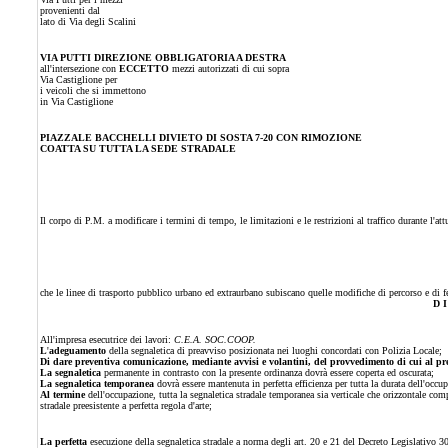
provenienti dal
lato di Via degli Scalini
VIA PUTTI DIREZIONE OBBLIGATORIA A DESTRA
all'intersezione con
ECCETTO
mezzi autorizzati di cui sopra
Via Castiglione per
i veicoli che si immettono
in Via Castiglione
PIAZZALE BACCHELLI DIVIETO DI SOSTA 7-20 CON RIMOZIONE
COATTA SU TUTTA LA SEDE STRADALE
Il corpo di P.M. a modificare i termini di tempo, le limitazioni e le restrizioni al traffico durante l'at
che le linee di trasporto pubblico urbano ed extraurbano subiscano quelle modifiche di percorso e di f
D I
All'impresa esecutrice dei lavori:
C.E.A. SOC.COOP.
L
'
adeguamento
della segnaletica di preavviso posizionata nei luoghi concordati con Polizia Locale;
Di dare preventiva comunicazione, mediante avvisi e volantini, del provvedimento di cui al prese
La segnaletica
permanente in contrasto con la presente ordinanza dovrà essere coperta ed oscurata;
La segnaletica temporanea
dovrà essere mantenuta in perfetta efficienza per tutta la durata dell'occ
Al termine
dell'occupazione, tutta la segnaletica stradale temporanea sia verticale che orizzontale com
stradale preesistente a perfetta regola d'arte;
La perfetta
esecuzione della segnaletica stradale a norma degli art. 20 e 21 del Decreto Legislativo 3