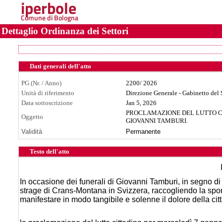
iperbole
Comune di Bologna
Dettaglio Ordinanza dei Settori
Dati generali dell'atto
PG (Nr. / Anno)
2200
/
2026
Unità di riferimento
Direzione Generale - Gabinetto del
Data sottoscrizione
Jan 5, 2026
PROCLAMAZIONE DEL LUTTO CIT
Oggetto
GIOVANNI TAMBURI.
Validità
Permanente
Testo dell'atto
In occasione dei funerali di Giovanni Tamburi, in segno di l
strage di Crans-Montana in Svizzera, raccogliendo la spont
manifestare in modo tangibile e solenne il dolore della ci