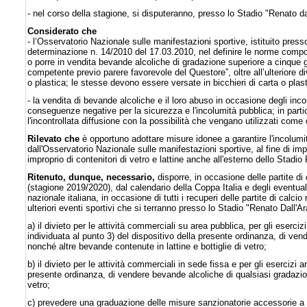
-
nel corso della stagione, si disputeranno, presso lo Stadio "Renato dall'
Considerato che
- l’Osservatorio Nazionale sulle manifestazioni sportive, istituito press
determinazione n. 14/2010 del 17.03.2010, nel definire le norme comporta
o porre in vendita bevande alcoliche di gradazione superiore a cinque gra
competente previo parere favorevole del Questore”, oltre all’ulteriore div
o plastica; le stesse devono essere versate in bicchieri di carta o plasti
- la vendita di bevande alcoliche e il loro abuso in occasione degli inc
conseguenze negative per la sicurezza e l'incolumità pubblica; in partic
l'incontrollata diffusione con la possibilità che vengano utilizzati come
Rilevato che
è opportuno adottare misure idonee a garantire l'incolumit
dall'Osservatorio Nazionale sulle manifestazioni sportive, al fine di imped
improprio di contenitori di vetro e lattine anche all'esterno dello Stadio
Ritenut
o
, dunque, necessario,
disporre, in occasione delle partite d
(stagione 2019/2020), dal calendario della Coppa Italia e degli eventual
nazionale italiana, in occasione di tutti i recuperi delle partite di calc
ulteriori eventi sportivi che si terranno presso lo Stadio "Renato Dall'Ar
a) il divieto per le attività commerciali su area pubblica, per gli eserci
individuata al punto 3) del dispositivo della presente ordinanza, di ven
nonché altre bevande contenute in lattine e bottiglie di vetro;
b) il divieto per le attività commerciali in sede fissa e per gli esercizi a
presente ordinanza, di vendere bevande alcoliche di qualsiasi gradazion
vetro;
c) prevedere una graduazione delle misure sanzionatorie accessorie a cari