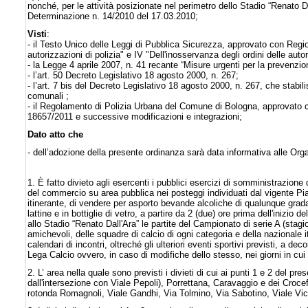
nonché, per le attività posizionate nel perimetro dello Stadio “Renato Da
Determinazione n. 14/2010 del 17.03.2010;
Visti
:
- il Testo Unico delle Leggi di Pubblica Sicurezza, approvato con Regio
autorizzazioni di polizia" e IV "Dell'inosservanza degli ordini delle auto
- la Legge 4 aprile 2007, n. 41 recante “Misure urgenti per la prevenzi
- l’art. 50 Decreto Legislativo 18 agosto 2000, n. 267;
- l’art. 7 bis del Decreto Legislativo 18 agosto 2000, n. 267, che stabil
comunali ;
- il Regolamento di Polizia Urbana del Comune di Bologna, approvato c
18657/2011 e successive modificazioni e integrazioni;
Dato atto che
- dell’adozione della presente ordinanza sarà data informativa alle Orga
1. È fatto divieto agli esercenti i pubblici esercizi di somministrazione di 
del commercio su area pubblica nei posteggi individuati dal vigente Pia
itinerante, di vendere per asporto bevande alcoliche di qualunque grada
lattine e in bottiglie di vetro, a partire da 2 (due) ore prima dell'inizio d
allo Stadio “Renato Dall'Ara” le partite del Campionato di serie A (stagi
amichevoli, delle squadre di calcio di ogni categoria e della nazionale it
calendari di incontri, oltreché gli ulteriori eventi sportivi previsti, a d
Lega Calcio ovvero, in caso di modifiche dello stesso, nei giorni in cui 
2. L’ area nella quale sono previsti i divieti di cui ai punti 1 e 2 del pr
dall'intersezione con Viale Pepoli), Porrettana, Caravaggio e dei Croce
rotonda Romagnoli, Viale Gandhi, Via Tolmino, Via Sabotino, Viale Vici