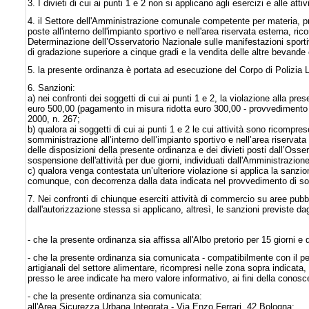
3. I divieti di cui ai punti 1 e 2 non si applicano agli esercizi e alle att
4. il Settore dell'Amministrazione comunale competente per materia, pr
poste all'interno dell'impianto sportivo e nell'area riservata esterna, ric
Determinazione dell’Osservatorio Nazionale sulle manifestazioni sport
di gradazione superiore a cinque gradi e la vendita delle altre bevande co
5. la presente ordinanza è portata ad esecuzione del Corpo di Polizia L
6. Sanzioni:
a) nei confronti dei soggetti di cui ai punti 1 e 2, la violazione alla 
euro 500,00 (pagamento in misura ridotta euro 300,00 - provvedimento P
2000, n. 267;
b) qualora ai soggetti di cui ai punti 1 e 2 le cui attività sono ricompres
somministrazione all’interno dell’impianto sportivo e nell’area riservat
delle disposizioni della presente ordinanza e dei divieti posti dall’Osse
sospensione dell'attività per due giorni, individuati dall'Amministrazione
c) qualora venga contestata un’ulteriore violazione si applica la sanzio
comunque, con decorrenza dalla data indicata nel provvedimento di s
7. Nei confronti di chiunque eserciti attività di commercio su aree pubbl
dall'autorizzazione stessa si applicano, altresì, le sanzioni previste da
- che la presente ordinanza sia affissa all'Albo pretorio per 15 giorni e 
- che la presente ordinanza sia comunicata - compatibilmente con il period
artigianali del settore alimentare, ricompresi nelle zona sopra indicata
presso le aree indicate ha mero valore informativo, ai fini della conosce
- che la presente ordinanza sia comunicata:
all'Area Sicurezza Urbana Integrata - Via Enzo Ferrari, 42 Bologna;