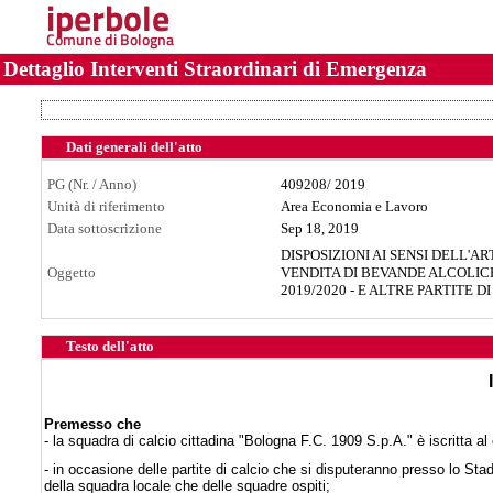
iperbole
Comune di Bologna
Dettaglio Interventi Straordinari di Emergenza
Dati generali dell'atto
PG (Nr. / Anno)
409208
/
2019
Unità di riferimento
Area Economia e Lavoro
Data sottoscrizione
Sep 18, 2019
DISPOSIZIONI AI SENSI DELL'A
Oggetto
VENDITA DI BEVANDE ALCOLICH
2019/2020 - E ALTRE PARTITE D
Testo dell'atto
Premesso che
- la squadra di calcio cittadina "Bologna F.C. 1909 S.p.A." è iscritta a
- in occasione delle partite di calcio che si disputeranno presso lo Stad
della squadra locale che delle squadre ospiti;