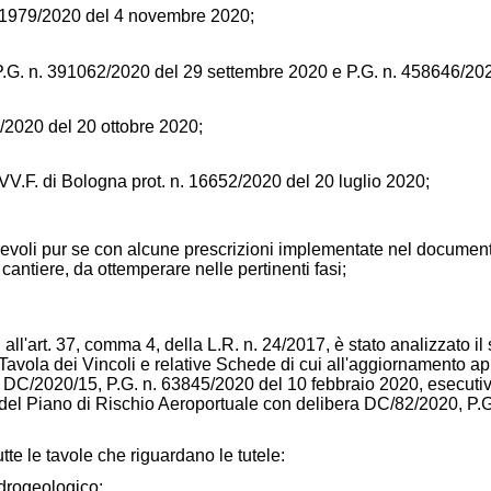
1979/2020 del 4 novembre 2020;
.G. n. 391062/2020 del 29 settembre 2020 e P.G. n. 458646/20
2020 del 20 ottobre 2020;
V.F. di Bologna prot. n. 16652/2020 del 20 luglio 2020;
orevoli pur se con alcune prescrizioni implementate nel documento
 cantiere, da ottemperare nelle pertinenti fasi;
 all'art. 37, comma 4, della L.R. n. 24/2017, è stato analizzato il
a Tavola dei Vincoli e relative Schede di cui all'aggiornamento a
DC/2020/15, P.G. n. 63845/2020 del 10 febbraio 2020, esecutiva
del Piano di Rischio Aeroportuale con delibera DC/82/2020, P.G
te le tavole che riguardano le tutele:
idrogeologico;