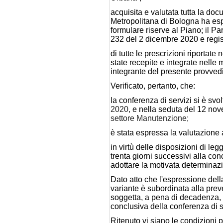
acquisita e valutata tutta la do
Metropolitana di Bologna ha espr
formulare riserve al Piano; il P
232 del 2 dicembre 2020 e regi
di tutte le prescrizioni riportat
state recepite e integrate nelle 
integrante del presente provved
Verificato, pertanto, che:
la conferenza di servizi si è sv
2020,
e nella seduta del 12 no
settore Manutenzione;
è stata espressa la valutazione
in virtù delle disposizioni di le
trenta giorni successivi alla co
adottare la motivata determinazi
Dato atto che l'espressione della
variante è subordinata alla prev
soggetta, a pena di decadenza, a
conclusiva della conferenza di s
Ritenuto vi siano le condizioni
p