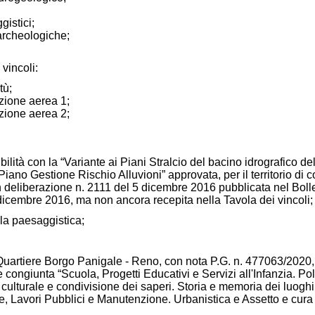
gistici;
archeologiche;
 vincoli:
tù;
azione aerea 1;
azione aerea 2;
ibilità con la “Variante ai Piani Stralcio del bacino idrografico d
 Piano Gestione Rischio Alluvioni” approvata, per il territorio di
liberazione n. 2111 del 5 dicembre 2016 pubblicata nel Bollet
icembre 2016, ma non ancora recepita nella Tavola dei vincoli;
la paesaggistica;
, il Quartiere Borgo Panigale - Reno, con nota P.G. n. 477063/202
giunta “Scuola, Progetti Educativi e Servizi all'Infanzia. Polit
 culturale e condivisione dei saperi. Storia e memoria dei luogh
ture, Lavori Pubblici e Manutenzione. Urbanistica e Assetto e cura