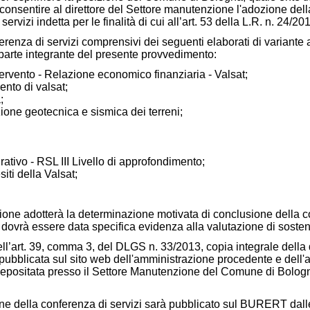
di consentire al direttore del Settore manutenzione l'adozione de
ervizi indetta per le finalità di cui
all’art. 53 della L.R. n. 24/20
onferenza di servizi comprensivi dei seguenti elaborati di variante
 parte integrante del presente provvedimento:
ervento - Relazione economico finanziaria - Valsat;
nto di valsat;
;
zione geotecnica e sismica dei terreni;
rativo - RSL III Livello di approfondimento;
siti della Valsat;
zione adotterà la determinazione motivata di conclusione della c
ui dovrà essere data specifica evidenza alla valutazione di sosteni
 dell’art. 39, comma 3, del DLGS n. 33/2013, copia integrale dell
 pubblicata sul sito web dell'amministrazione procedente
e dell'
epositata presso il Settore Manutenzione del Comune di Bologn
ne della conferenza di servizi sarà pubblicato sul BURERT dalle 