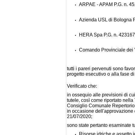
ARPAE - APAM P.G. n. 45
Azienda USL di Bologna P
HERA Spa P.G. n. 423167/
Comando Provinciale dei V
tutti i pareri pervenuti sono fav
progetto esecutivo o alla fase di
Verificato che:
in ossequio alle previsioni di cui
tutele, così come riportato nell
Consiglio Comunale Repertorio 
in occasione dell'approvazione 
21/07/2020;
sono state pertanto esaminate tut
Risorse idriche e assetto 