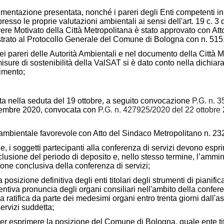
cumentazione presentata, nonché i pareri degli Enti competenti in
esso le proprie valutazioni ambientali ai sensi dell'art. 19 c. 3
arere Motivato della Città Metropolitana è stato approvato con At
strato al Protocollo Generale del Comune di Bologna con n. 51
e nei pareri delle Autorità Ambientali e nel documento della Città
misure di sostenibilità della ValSAT si è dato conto nella dichiara
imento;
olta nella seduta del 19 ottobre, a seguito convocazione
P.G. n. 
vembre 2020, convocata con
P.G. n. 427925/2020 del 22 ottobre 2
 ambientale favorevole
con Atto del Sindaco Metropolitano n. 23
gge, i soggetti partecipanti alla conferenza di servizi devono esp
nclusione del periodo di deposito e, nello stesso termine, l’amm
one conclusiva della conferenza di servizi;
 posizione definitiva degli enti titolari degli strumenti di pianif
entiva pronuncia degli organi consiliari nell'ambito della confere
 ratifica da parte dei medesimi organi entro trenta giorni dall
ervizi suddetta;
er esprimere la posizione del Comune di Bologna, quale ente ti