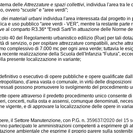
Sistema delle
Attrezzature e spazi collettivi
, individua l'area tra le
o, ovvero “scuole” e “aree verdi”;
 dei materiali urbani
individua l'area interessata dal progetto in p
blica e uso pubblico “aree verdi - VER”, mentre la restante parte r
tive al comparto R3.36* “Eredi Sarti”in attuazione delle Norme de
rticolo 40 del Regolamento urbanistico edilizio (Rue) per tali do
ità di servizio, o per ospitare attrezzature compatibili, anche att
o complessivo di 7.000 mc per ogni area verde; tuttavia le esig
 recente realizzazione della Scuola dell'Infanzia “Futura”, ecced
lla presente localizzazione in variante;
definitivo o esecutivo di opere pubbliche e opere qualificate dall
tropolitano, d'area vasta o comunale, in virtù delle disposizioni di
nteressati possono promuovere lo svolgimento del procedimento uni
ette opere attraverso il predetto procedimento unico consente di a
reri, concerti, nulla osta e assensi, comunque denominati, neces
ne vigente, e di approvare la localizzazione delle opere in varia
pere, il Settore Manutenzione, con P.G. n.
359637/2020 del 15 s
nno partecipato le amministrazioni competenti a esprimere gli at
tazione ambientale che esprime il proprio parere sulla sostenibil