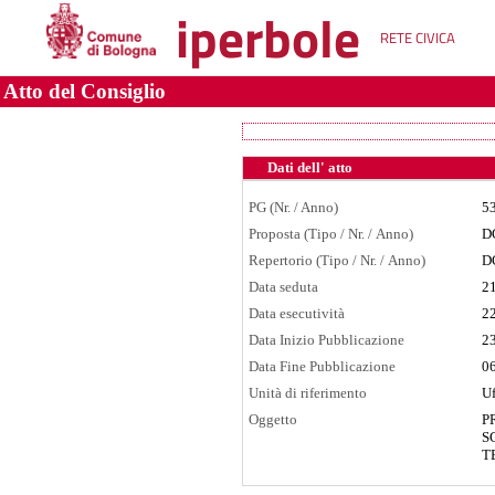
iperbole
RETE CIVICA
Atto del Consiglio
Dati dell' atto
PG (Nr. / Anno)
5
Proposta (Tipo / Nr. / Anno)
D
Repertorio (Tipo / Nr. / Anno)
D
Data seduta
2
Data esecutività
2
Data Inizio Pubblicazione
2
Data Fine Pubblicazione
0
Unità di riferimento
Uf
Oggetto
P
S
T