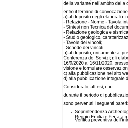
della variante nell'ambito della 
entro il termine di convocazione
a) al deposito degli elaborati di
- Relazione - Norme - Tavola int
- Sintesi non Tecnica del docume
- Relazione geologica e sismica
- Studio geologico, caratterizza
- Tavole dei vincoli;
- Schede dei vincoli;
b) al deposito, unitamente ai pred
Conferenza dei Servizi; gli elabo
16/9/2020 al 16/11/2020, press
visione e formulare osservazioni
c) alla pubblicazione nel sito 
d) alla pubblicazione integrale d
Considerato, altresì, che:
durante il periodo di pubblicaz
sono pervenuti i seguenti pareri
Soprintendenza Archeologi
Reggio Emilia e Ferrara r
Verifica preventiva dell’i