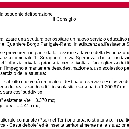
 la seguente deliberazione
Il Consiglio
alizzare una struttura per ospitare un nuovo servizio educativo 
nel Quartiere Borgo Panigale-Reno, in adiacenza all'esistente Sc
orse provenienti in parte dalla cessione a favore della Fondazio
nfanzia comunale “L. Seragnoli”, in via Speranza, che la Fondaz
ll'infanzia privata - prioritariamente rivolta all'accoglienza de
-, con l'impegno a mantenere detta destinazione a uso scolastico p
sercizio della struttura;
nte al lotto che verrà recintato e destinato a servizio esclusivo d
ta del realizzando edificio scolastico sarà pari a 1.200,87 mq; i
c, sarà così suddiviso:
a” esistente Vte = 3.370 mc;
ogetto VT = 4.455 mc;
utturale comunale (Psc) nel Territorio urbano strutturato, in parti
a - Casteldebole” ed è inserita territorialmente nella situazione