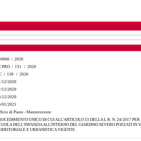
39900
/
2020
CPRO
/
151
/
2020
C
/
139
/
2020
1/12/2020
2/12/2020
3/12/2020
6/01/2021
ficio di Piano - Manutenzione
ROCEDIMENTO UNICO DI CUI ALL'ARTICOLO 53 DELLA L.R. N. 24/2017 PE
CUOLA DELL’INFANZIA ALL'INTERNO DEL GIARDINO SEVERO POZZATI IN 
ERRITORIALE E URBANISTICA VIGENTE.