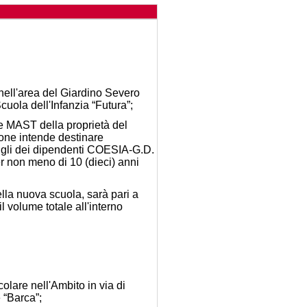
nell'area del Giardino Severo
uola dell'Infanzia “Futura”;
ne MAST della proprietà del
ione intende destinare
i figli dei dipendenti COESIA-G.D.
er non meno di 10 (dieci) anni
ella nuova scuola, sarà pari a
l volume totale all'interno
colare nell'Ambito in via di
 “Barca”;