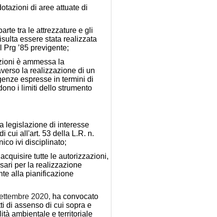
 dotazioni di aree attuate di
arte tra le attrezzature e gli
isulta essere stata realizzata
l Prg ’85 previgente;
tazioni è ammessa la
raverso la realizzazione di un
enze espresse in termini di
ono i limiti dello strumento
a legislazione di interesse
 cui all'art. 53 della L.R. n.
co ivi disciplinato;
cquisire tutte le autorizzazioni,
sari per la realizzazione
nte alla pianificazione
ettembre 2020,
ha convocato
ti di assenso di cui sopra
e
ità ambientale e territoriale