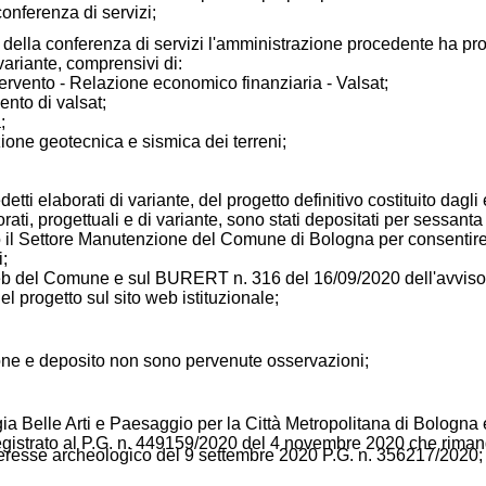
conferenza di servizi;
 della conferenza di servizi l'amministrazione procedente ha pro
 variante, comprensivi di:
ervento - Relazione economico finanziaria - Valsat;
nto di valsat;
;
zione geotecnica e sismica dei terreni;
etti elaborati di variante, del progetto definitivo costituito dagli e
rati, progettuali e di variante, sono stati depositati per sessanta
o il Settore Manutenzione del Comune di Bologna per consentir
;
web del Comune e sul BURERT n. 316 del 16/09/2020 dell'avviso
el progetto sul sito web istituzionale;
ione e deposito non sono pervenute osservazioni;
:
a Belle Arti e Paesaggio per la Città Metropolitana di Bologna
egistrato al P.G. n. 449159/2020 del 4 novembre 2020 che riman
nteresse archeologico del 9 settembre 2020 P.G. n. 356217/2020;