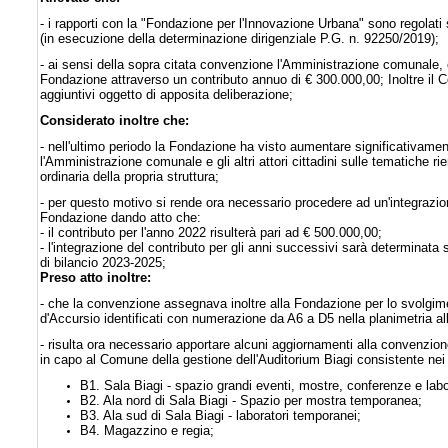
- i rapporti con la "Fondazione per l'Innovazione Urbana" sono regolat
(in esecuzione della determinazione dirigenziale P.G. n. 92250/2019);
- ai sensi della sopra citata convenzione l'Amministrazione comunale, com
Fondazione attraverso un contributo annuo di € 300.000,00; Inoltre il C
aggiuntivi oggetto di apposita deliberazione;
Considerato inoltre che:
- nell'ultimo periodo la Fondazione ha visto aumentare significativamen
l'Amministrazione comunale e gli altri attori cittadini sulle tematiche rie
ordinaria della propria struttura;
- per questo motivo si rende ora necessario procedere ad un'integrazion
Fondazione dando atto che:
- il contributo per l'anno 2022 risulterà pari ad € 500.000,00;
- l'integrazione del contributo per gli anni successivi sarà determinata
di bilancio 2023-2025;
Preso atto inoltre:
- che la convenzione assegnava inoltre alla Fondazione per lo svolgimento
d'Accursio identificati con numerazione da A6 a D5 nella planimetria al
- risulta ora necessario apportare alcuni aggiornamenti alla convenzione
in capo al Comune della gestione dell'Auditorium Biagi consistente nei 
B1. Sala Biagi - spazio grandi eventi, mostre, conferenze e labo
B2. Ala nord di Sala Biagi - Spazio per mostra temporanea;
B3. Ala sud di Sala Biagi - laboratori temporanei;
B4. Magazzino e regia;