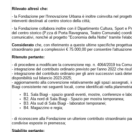
Rilevato altresì che:
- la Fondazione per l'Innovazione Urbana è inoltre coinvolta nel proge
interventi destinati al centro storico della città;
- la Fondazione collabora inoltre con il Dipartimento Cultura, Sport e P
del centro storico (P.zza di Porta Ravegnana, Teatro Comunale) coordina
comunicativi, nonché al progetto "Economia della Notte" tramite l'elabor
Considerato
che, con riferimento a queste ultime specifiche progettua
straordinario pari a complessivi € 75.000,00 per consentire l'attuazione
Ritenuto pertanto:
- di procedere a modificare la convenzione rep. n. 4064/2019 tra Com
- integrazione del contributo ordinario previsto per l'anno 2022 che risu
- integrazione del contributo ordinario per gli anni successivi sarà de
disponibilità sul bilancio 2023-2025;
- aggiornamento alla convenzione relativamente agli spazi assegnati, in
Biagi consistente nei seguenti locali, come identificati nella planimetri
B1. Sala Biagi - spazio grandi eventi, mostre, conferenze e labo
B2. Ala nord di Sala Biagi - Spazio per mostra temporanea;
B3. Ala sud di Sala Biagi - laboratori temporanei;
B4. Magazzino e regia;
- di riconoscere alla Fondazione un ulteriore contributo straordinario pa
condivise esposte in premessa;
Stabilito pertanto: