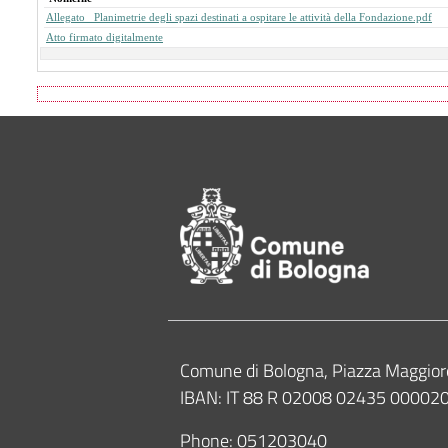
Allegato _Planimetrie degli spazi destinati a ospitare le attività della Fondazione.pdf
Atto firmato digitalmente
Footer of Comune
Contacts
Comune di Bologna, Piazza Maggior
IBAN: IT 88 R 02008 02435 0000
Phone:
051203040