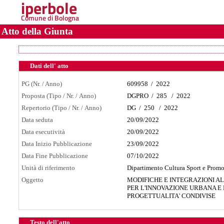
iperbole
Comune di Bologna
Atto della Giunta
Dati dell' atto
PG (Nr. / Anno)
609958
/
2022
Proposta (Tipo / Nr. / Anno)
DGPRO
/
285
/
2022
Repertorio (Tipo / Nr. / Anno)
DG
/
250
/
2022
Data seduta
20/09/2022
Data esecutività
20/09/2022
Data Inizio Pubblicazione
23/09/2022
Data Fine Pubblicazione
07/10/2022
Unità di riferimento
Dipartimento Cultura Sport e Promo
Oggetto
MODIFICHE E INTEGRAZIONI A
PER L'INNOVAZIONE URBANA E
PROGETTUALITA' CONDIVISE
Testo dell'atto