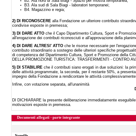
B2. Ala nord di Sala Biagi - Spazio per mostra temporanea;
B3. Ala sud di Sala Biagi - laboratori temporanei;
B4. Magazzino e regia;
2) DI RICONOSCERE
alla Fondazione un ulteriore contributo straordin
condivise esposte in premessa;
3) DI DARE ATTO
che il Capo Dipartimento Cultura, Sport e Promozion
all'erogazione dei contributi riconosciuti e all'approvazione della planim
4) DI DARE ALTRESI' ATTO
che le risorse necessarie per l'erogazione
contributo straordinario a sostegno delle ulteriori specifiche progettual
di competenza del Dipartimento Cultura, Sport e Promozione della Citt
DELLA PROMOZIONE TURISTICA: TRASFERIMENTI - CONTRO AV
5) DI STABILIRE
che il contributi siano erogati in due soluzioni: la pr
delle attività programmate, la seconda, per il restante 50%, a presenta
impegno della Fondazione a rendicontare le attività complessivamente
Infine, con votazione separata, all'unanimità
DI DICHIARARE la presente deliberazione immediatamente eseguibile, a
motivazioni esposte in premessa.
Documenti allegati - parte integrante
Nomefile