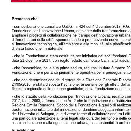
Premesso che:
- con deliberazione consiliare O.d.G. n. 424 del 4 dicembre 2017, P.G
Fondazione per l'Innovazione Urbana, derivante dalla trasformazione d
ampliare i progetti di collaborazione nel campo dell'innovazione urbana,
differenti attori della città, sperimentando e promuovendo nuove ricerc
all'innovazione tecnologica, all'ambiente e alla mobilità, alla pianificaz
di vista fisico che immateriale;
- che la Fondazione è stata costituita per iniziativa dei soci fondator
data 21 dicembre 2017, con rogito redatto dal notaio Camilla Chiusoli,
- che l'assemblea, nella sua prima seduta, tenutasi in data 8 marzo 201
Fondazione, che è pertanto pienamente operativa per il perseguimento d
- che con determinazione del direttore della Direzione Generale Risor
24/05/2018, è stata disposta l'iscrizione, ai sensi e per gli effetti dell
Registro regionale delle persone giuridiche, della Fondazione denomin
- che lo statuto della Fondazione per l'Innovazione Urbana, redatto con
2017, fasc. 2663, afferma al suo Art 2 che la Fondazione è un'istituzione d
Regione Emilia Romagna. Scopo della Fondazione è quello di realizzare a
trasformazione urbana e dell'innovazione, dandone adeguata informazion
dell'Università di Bologna, e le diverse forme di collaborazione tra i d
una particolare attenzione ai temi legati alla cura del territorio e delle
alla pianificazione e alla rigenerazione urbana, alla sostenibilità ambien
Rilevato che: