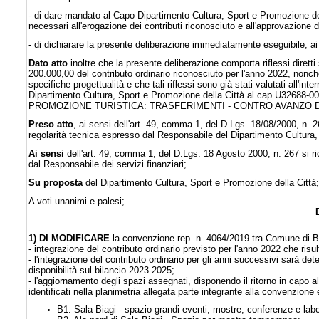
- di dare mandato al Capo Dipartimento Cultura, Sport e Promozione del
necessari all'erogazione dei contributi riconosciuto e all'approvazione d
- di dichiarare la presente deliberazione immediatamente eseguibile, ai
Dato atto
inoltre che la presente deliberazione comporta riflessi diretti
200.000,00 del contributo ordinario riconosciuto per l'anno 2022, nonché
specifiche progettualità e che tali riflessi sono già stati valutati all'i
Dipartimento Cultura, Sport e Promozione della Città al
cap.U32688-
PROMOZIONE TURISTICA: TRASFERIMENTI - CONTRO AVANZO D
Preso atto
, ai sensi dell'art. 49, comma 1, del D.Lgs. 18/08/2000, n. 
regolarità tecnica espresso dal Responsabile del Dipartimento Cultura,
Ai sensi
dell'art. 49, comma 1, del D.Lgs. 18 Agosto 2000, n. 267 si ric
dal Responsabile dei servizi finanziari;
Su proposta
del Dipartimento Cultura, Sport e Promozione della Città;
A voti unanimi e palesi;
1) DI MODIFICARE
la convenzione rep. n. 4064/2019 tra Comune di B
- integrazione del contributo ordinario previsto per l'anno 2022 che risu
- l'integrazione del contributo ordinario per gli anni successivi sarà d
disponibilità sul bilancio 2023-2025;
- l'aggiornamento degli spazi assegnati, disponendo il ritorno in capo 
identificati nella planimetria allegata parte integrante alla convenzione 
B1. Sala Biagi - spazio grandi eventi, mostre, conferenze e labo