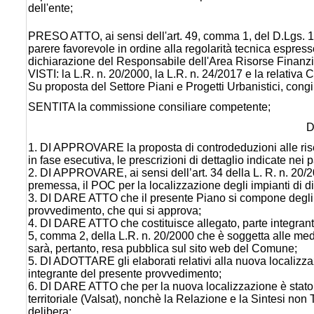
dell'ente;
PRESO ATTO, ai sensi dell'art. 49, comma 1, del D.Lgs. 1
parere favorevole in ordine alla regolarità tecnica espress
dichiarazione del Responsabile dell'Area Risorse Finanziar
VISTI: la L.R. n. 20/2000, la L.R. n. 24/2017 e la relativa Ci
Su proposta del Settore Piani e Progetti Urbanistici, co
SENTITA la commissione consiliare competente;
D
1. DI APPROVARE la proposta di controdeduzioni alle rise
in fase esecutiva, le prescrizioni di dettaglio indicate nei p
2. DI APPROVARE, ai sensi dell’art. 34 della L. R. n. 20/200
premessa, il POC per la localizzazione degli impianti di d
3. DI DARE ATTO che il presente Piano si compone degli e
provvedimento, che qui si approva;
4. DI DARE ATTO che costituisce allegato, parte integrante 
5, comma 2, della L.R. n. 20/2000 che è soggetta alle med
sarà, pertanto, resa pubblica sul sito web del Comune;
5. DI ADOTTARE gli elaborati relativi alla nuova localizzaz
integrante del presente provvedimento;
6. DI DARE ATTO che per la nuova localizzazione è stato 
territoriale (Valsat), nonchè la Relazione e la Sintesi non
delibera;