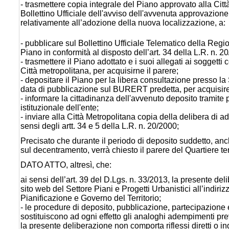
- trasmettere copia integrale del Piano approvato alla Cit
Bollettino Ufficiale dell'avviso dell'avvenuta approvazione 
relativamente all’adozione della nuova localizzazione, a:
- pubblicare sul Bollettino Ufficiale Telematico della R
Piano in conformità al disposto dell’art. 34 della L.R. n. 2
- trasmettere il Piano adottato e i suoi allegati ai soggett
Città metropolitana, per acquisirne il parere;
- depositare il Piano per la libera consultazione presso l
data di pubblicazione sul BURERT predetta, per acquisire 
- informare la cittadinanza dell'avvenuto deposito tramite 
istituzionale dell'ente;
- inviare alla Città Metropolitana copia della delibera di a
sensi degli artt. 34 e 5 della L.R. n. 20/2000;
Precisato che durante il periodo di deposito suddetto, anc
sul decentramento, verrà chiesto il parere del Quartiere t
DATO ATTO, altresì, che:
ai sensi dell’art. 39 del D.Lgs. n. 33/2013, la presente de
sito web del Settore Piani e Progetti Urbanistici all’indiri
Pianificazione e Governo del Territorio;
- le procedure di deposito, pubblicazione, partecipazione e
sostituiscono ad ogni effetto gli analoghi adempimenti prev
la presente deliberazione non comporta riflessi diretti o in