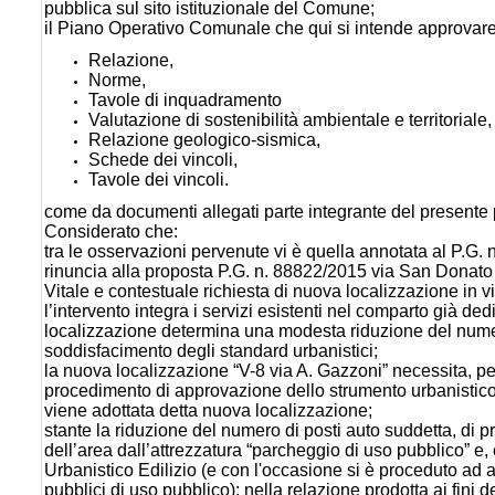
pubblica sul sito istituzionale del Comune;
il Piano Operativo Comunale che qui si intende approvare è
Relazione,
Norme,
Tavole di inquadramento
Valutazione di sostenibilità ambientale e territoriale,
Relazione geologico-sismica,
Schede dei vincoli,
Tavole dei vincoli.
come da documenti allegati parte integrante del presente
Considerato che:
tra le osservazioni pervenute vi è quella annotata al P.G. 
rinuncia alla proposta P.G. n. 88822/2015 via San Donato 
Vitale e contestuale richiesta di nuova localizzazione in 
l’intervento integra i servizi esistenti nel comparto già 
localizzazione determina una modesta riduzione del numer
soddisfacimento degli standard urbanistici;
la nuova localizzazione “V-8 via A. Gazzoni” necessita, per
procedimento di approvazione dello strumento urbanistico
viene adottata detta nuova localizzazione;
stante la riduzione del numero di posti auto suddetta, di pro
dell’area dall’attrezzatura “parcheggio di uso pubblico”
Urbanistico Edilizio (e con l'occasione si è proceduto ad 
pubblici di uso pubblico); nella relazione prodotta ai fini 