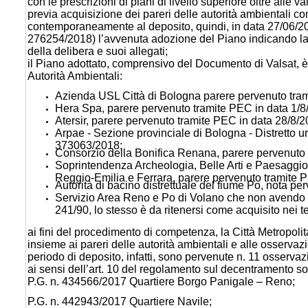
con le prescrizioni di piani di livello superiore oltre alle 
previa acquisizione dei pareri delle autorità ambientali c
contemporaneamente al deposito, quindi, in data 27/06/201
276254/2018) l’avvenuta adozione del Piano indicando la 
della delibera e suoi allegati;
il Piano adottato, comprensivo del Documento di Valsat, è s
Autorità Ambientali:
Azienda USL Città di Bologna parere pervenuto tram
Hera Spa, parere pervenuto tramite PEC in data 1/8
Atersir, parere pervenuto tramite PEC in data 28/8/
Arpae - Sezione provinciale di Bologna - Distretto u
373063/2018;
Consorzio della Bonifica Renana, parere pervenuto 
Soprintendenza Archeologia, Belle Arti e Paesaggio 
Reggio-Emilia e Ferrara, parere pervenuto tramite 
Autorità di bacino distrettuale del fiume Po, nota p
Servizio Area Reno e Po di Volano che non avendo es
241/90, lo stesso è da ritenersi come acquisito nei 
ai fini del procedimento di competenza, la Città Metropol
insieme ai pareri delle autorità ambientali e alle osservazi
periodo di deposito, infatti, sono pervenute n. 11 osservazio
ai sensi dell’art. 10 del regolamento sul decentramento sono 
P.G. n. 434566/2017 Quartiere Borgo Panigale – Reno;
P.G. n. 442943/2017 Quartiere Navile;