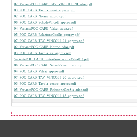
07_VariantePOC_CARB_TAV_VINCOLI_20_adoz.pdf
03_POC_CARB_Tavola_ovest_approv.pdf
02_POC_CARB_Norme_approv.pdf
06_POC_CARB_SchedeVincoli_approv.pdf
04_VariantePOC_CARB_Valsat_adoz.pdf
05_POC_CARB_RelazioneGeoSis_approv.pdf
07_POC_CARB_TAV_VINCOLI_21_approv.pdf
02_VariantePOC_CARB_Norme_adoz.pdf
03_POC_CARB_Tavola_est_approv.pdf
VariantePOC_CARB_SintesiNonTecnicaValsat(1).pdf
06_VariantePOC_CARB_SchedeVincoli_adoz.pdf
04_POC_CARB_Valsat_approv.pdf
07_POC_CARB_TAV_VINCOLI_20_approv.pdf
03_POC_CARB_Tavola_centro_approv.pdf
05_VariantePOC_CARB_RelazioneGeoSis_adoz.pdf
07_POC_CARB_TAV_VINCOLI_15_approv.pdf
Footer of Comune