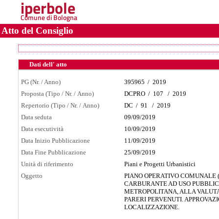
iperbole
Comune di Bologna
Atto del Consiglio
Dati dell' atto
PG (Nr. / Anno)
395965
/
2019
Proposta (Tipo / Nr. / Anno)
DCPRO
/
107
/
2019
Repertorio (Tipo / Nr. / Anno)
DC
/
91
/
2019
Data seduta
09/09/2019
Data esecutività
10/09/2019
Data Inizio Pubblicazione
11/09/2019
Data Fine Pubblicazione
25/09/2019
Unità di riferimento
Piani e Progetti Urbanistici
Oggetto
PIANO OPERATIVO COMUNALE (P
CARBURANTE AD USO PUBBLICO
METROPOLITANA, ALLA VALUTAZ
PARERI PERVENUTI. APPROVAZI
LOCALIZZAZIONE.