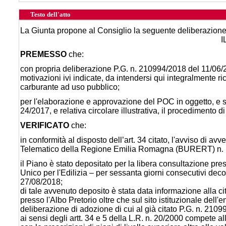
Testo dell'atto
La Giunta propone al Consiglio la seguente deliberazion
I
PREMESSO
che:
con propria deliberazione P.G. n. 210994/2018 del 11/06/201
motivazioni ivi indicate, da intendersi qui integralmente ri
carburante ad uso pubblico;
per l'elaborazione e approvazione del POC in oggetto, e su
24/2017, e relativa circolare illustrativa, il procedimento di 
VERIFICATO
che:
in conformità al disposto dell’art. 34 citato, l'avviso di av
Telematico della Regione Emilia Romagna (BURERT) n. 
il Piano è stato depositato per la libera consultazione pre
Unico per l'Edilizia – per sessanta giorni consecutivi deco
27/08/2018;
di tale avvenuto deposito è stata data informazione alla c
presso l'Albo Pretorio oltre che sul sito istituzionale dell'
deliberazione di adozione di cui al già citato P.G. n. 2109
ai sensi degli artt. 34 e 5 della L.R. n. 20/2000 compete al