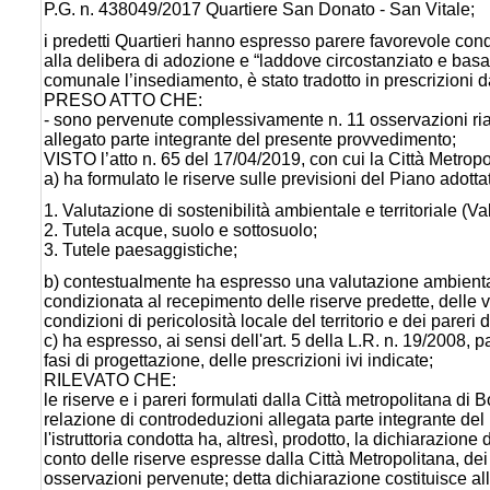
P.G. n. 438049/2017 Quartiere San Donato - San Vitale;
i predetti Quartieri hanno espresso parere favorevole condi
alla delibera di adozione e “laddove circostanziato e basato
comunale l’insediamento, è stato tradotto in prescrizioni da in
PRESO ATTO CHE:
- sono pervenute complessivamente n. 11 osservazioni ria
allegato parte integrante del presente provvedimento;
VISTO l’atto n. 65 del 17/04/2019, con cui la Città Metropo
a) ha formulato le riserve sulle previsioni del Piano adotta
1. Valutazione di sostenibilità ambientale e territoriale (Val
2. Tutela acque, suolo e sottosuolo;
3. Tutele paesaggistiche;
b) contestualmente ha espresso una valutazione ambientale
condizionata al recepimento delle riserve predette, delle va
condizioni di pericolosità locale del territorio e dei pareri 
c) ha espresso, ai sensi dell'art. 5 della L.R. n. 19/2008,
fasi di progettazione, delle prescrizioni ivi indicate;
RILEVATO CHE:
le riserve e i pareri formulati dalla Città metropolitana di
relazione di controdeduzioni allegata parte integrante de
l'istruttoria condotta ha, altresì, prodotto, la dichiarazione 
conto delle riserve espresse dalla Città Metropolitana, dei
osservazioni pervenute; detta dichiarazione costituisce a