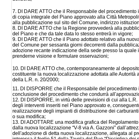
7. DI DARE ATTO che il Responsabile del procedimento in
di copia integrale del Piano approvato alla Città Metropoli
alla pubblicazione sul sito del Comune, indirizzo istituzio
8. DI DARE ATTO che la Regione provvederà alla pubblicaz
del Piano e che da tale data lo stesso entrerà in vigore;
9. DI DARE ATTO che il Piano adottato relativo alla nuova
del Comune per sessanta giorni decorrenti dalla pubblicazi
adozione recante indicazione della sede presso la quale il
prenderne visione e formulare osservazioni;
10. DI DARE ATTO che, contemporaneamente al deposito,
costituente la nuova localizzazione adottata alle Autorità am
della L.R. n. 20/2000;
11. DI DISPORRE che il Responsabile del procedimento i
conclusione del procedimento che condurrà all'approvazio
12. DI DISPORRE, in virtù delle previsioni di cui alla L.R. 
degli interventi inseriti nel Piano approvato e, conseguen
realizzazione degli impianti di distribuzione dei carburanti
o sua modifica;
13. DI ADOTTARE una modifica grafica del Regolamento Urba
dalla nuova localizzazione “V-8 via A. Gazzoni” dall’attrez
dell'adozione di detta nuova localizzazione, allegata al pr
interessa il foglio 51 della Tavola del Rue “Disciplina dei m