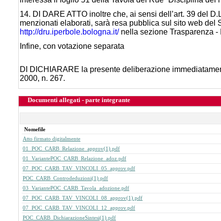
14. DI DARE ATTO inoltre che, ai sensi dell’art. 39 del D.
menzionati elaborati, sarà resa pubblica sul sito web del Se
http://dru.iperbole.bologna.it/
nella sezione Trasparenza - P
Infine, con votazione separata
DI DICHIARARE la presente deliberazione immediatamente 
2000, n. 267.
Documenti allegati - parte integrante
Nomefile
Atto firmato digitalmente
01_POC_CARB_Relazione_approv(1).pdf
01_VariantePOC_CARB_Relazione_adoz.pdf
07_POC_CARB_TAV_VINCOLI_05_approv.pdf
POC_CARB_Controdeduzioni(1).pdf
03_VariantePOC_CARB_Tavola_adozione.pdf
07_POC_CARB_TAV_VINCOLI_08_approv(1).pdf
07_POC_CARB_TAV_VINCOLI_12_approv.pdf
POC_CARB_DichiarazioneSintesi(1).pdf