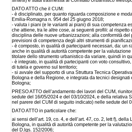
sintesi) è stata trasmessa al Comitato Urbanistico Metropol
DATO ATTO che il CUM:
- è disciplinato, per quanto riguarda composizione e moda
Emilia-Romagna n. 954 del 25 giugno 2018;
- valuta i piani (e le varianti ai piani) di sua competenza
che attiene, tra le altre cose, ai seguenti profili: al rispe
disciplina delle nuove urbanizzazioni; alla conformità del
previsioni di competenza degli altri strumenti di pianificazi
- è composto, in qualità di partecipanti necessari, da: un
anche in qualità di autorità competente per la valutazion
titolare dello strumento urbanistico da variare, quindi in
- è integrato, in qualità di partecipanti con voto consultiv
di tutela e governo sul territorio;
- si avvale del supporto di una Struttura Tecnica Operativ
Bologna e della Regione, e integrata da tecnici designati 
Bologna;
PRESO ATTO dell’andamento dei lavori del CUM, riunitosi 
sedute del 16/05/2024 e del 03/10/2024, e della relativa S
nel parere del CUM di seguito indicato) nelle sedute del 
DATO ATTO in particolare che:
ai sensi dell’art. 19, co. 4, e dell’art. 47, co. 2, lett f), 
Bologna, in qualità di autorità competente per la valutazion
del D.lgs. 152/2006;