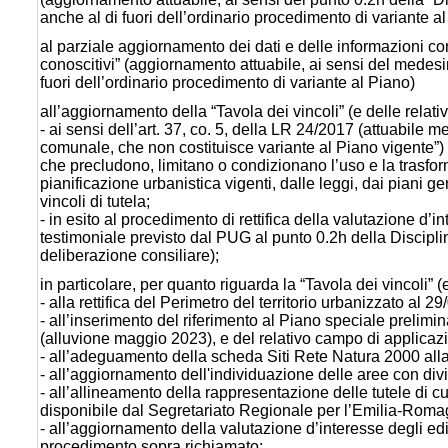
anche al di fuori dell’ordinario procedimento di variante al
al parziale aggiornamento dei dati e delle informazioni co
conoscitivi” (aggiornamento attuabile, ai sensi del medesi
fuori dell’ordinario procedimento di variante al Piano)
all’aggiornamento della “Tavola dei vincoli” (e delle relat
- ai sensi dell’art. 37, co. 5, della LR 24/2017 (attuabile
comunale, che non costituisce variante al Piano vigente”) 
che precludono, limitano o condizionano l’uso e la trasforma
pianificazione urbanistica vigenti, dalle leggi, dai piani ge
vincoli di tutela;
- in esito al procedimento di rettifica della valutazione d’in
testimoniale previsto dal PUG al punto 0.2h della Discip
deliberazione consiliare);
in particolare, per quanto riguarda la “Tavola dei vincoli” (
- alla rettifica del Perimetro del territorio urbanizzato al 
- all’inserimento del riferimento al Piano speciale prelimin
(alluvione maggio 2023), e del relativo campo di applicaz
- all’adeguamento della scheda Siti Rete Natura 2000 alla
- all’aggiornamento dell'individuazione delle aree con divie
- all’allineamento della rappresentazione delle tutele di c
disponibile dal Segretariato Regionale per l’Emilia-Roma
- all’aggiornamento della valutazione d’interesse degli edifi
procedimento sopra richiamato;