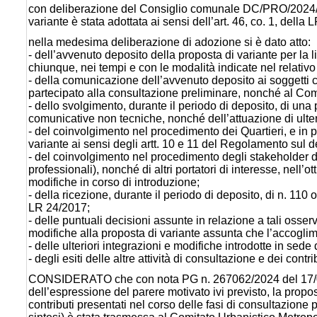
con deliberazione del Consiglio comunale DC/PRO/2024/3
variante è stata adottata ai sensi dell’art. 46, co. 1, della
nella medesima deliberazione di adozione si è dato atto:
- dell’avvenuto deposito della proposta di variante per la 
chiunque, nei tempi e con le modalità indicate nel relati
- della comunicazione dell’avvenuto deposito ai soggetti c
partecipato alla consultazione preliminare, nonché al Comi
- dello svolgimento, durante il periodo di deposito, di un
comunicative non tecniche, nonché dell’attuazione di ulteri
- del coinvolgimento nel procedimento dei Quartieri, e in p
variante ai sensi degli artt. 10 e 11 del Regolamento su
- del coinvolgimento nel procedimento degli stakeholder de
professionali), nonché di altri portatori di interesse, nell’
modifiche in corso di introduzione;
- della ricezione, durante il periodo di deposito, di n. 110 
LR 24/2017;
- delle puntuali decisioni assunte in relazione a tali osser
modifiche alla proposta di variante assunta che l’accogli
- delle ulteriori integrazioni e modifiche introdotte in sede
- degli esiti delle altre attività di consultazione e dei con
CONSIDERATO che con nota PG n. 267062/2024 del 17/04/202
dell’espressione del parere motivato ivi previsto, la propo
contributi presentati nel corso delle fasi di consultazione 