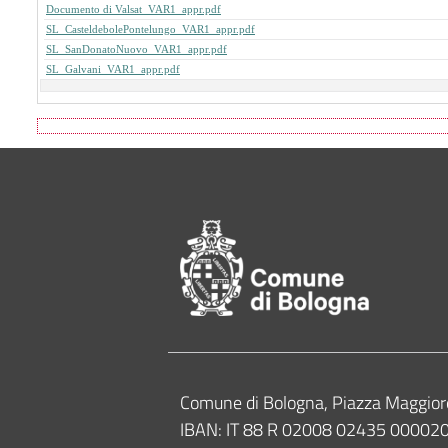
Documento di Valsat_VAR1_appr.pdf
SL_CasteldebolePontelungo_VAR1_appr.pdf
SL_SanDonatoNuovo_VAR1_appr.pdf
SL_Galvani_VAR1_appr.pdf
Footer of Comune
Contacts
Comune di Bologna, Piazza Maggior
IBAN: IT 88 R 02008 02435 0000