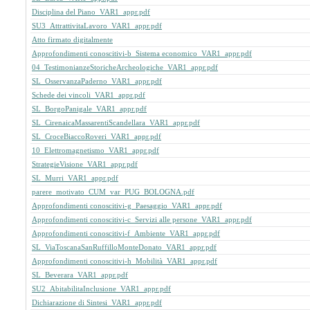
Disciplina del Piano_VAR1_appr.pdf
SU3_AttrattivitaLavoro_VAR1_appr.pdf
Atto firmato digitalmente
Approfondimenti conoscitivi-b_Sistema economico_VAR1_appr.pdf
04_TestimonianzeStoricheArcheologiche_VAR1_appr.pdf
SL_OsservanzaPaderno_VAR1_appr.pdf
Schede dei vincoli_VAR1_appr.pdf
SL_BorgoPanigale_VAR1_appr.pdf
SL_CirenaicaMassarentiScandellara_VAR1_appr.pdf
SL_CroceBiaccoRoveri_VAR1_appr.pdf
10_Elettromagnetismo_VAR1_appr.pdf
StrategieVisione_VAR1_appr.pdf
SL_Murri_VAR1_appr.pdf
parere_motivato_CUM_var_PUG_BOLOGNA.pdf
Approfondimenti conoscitivi-g_Paesaggio_VAR1_appr.pdf
Approfondimenti conoscitivi-c_Servizi alle persone_VAR1_appr.pdf
Approfondimenti conoscitivi-f_Ambiente_VAR1_appr.pdf
SL_ViaToscanaSanRuffilloMonteDonato_VAR1_appr.pdf
Approfondimenti conoscitivi-h_Mobilità_VAR1_appr.pdf
SL_Beverara_VAR1_appr.pdf
SU2_AbitabilitaInclusione_VAR1_appr.pdf
Dichiarazione di Sintesi_VAR1_appr.pdf