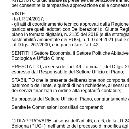
RITENUTO di dichiarare la presente deliberazione immediat
per consentire la tempestiva approvazione delle connesse
VISTE:
- la LR 24/2017;
- gli atti di coordinamento tecnico approvati dalla Region
particolare quelli adottati con Deliberazioni di Giunta Reg
piano in formato digitale), n. 2135 del 2019 (sulla strateg
sostenibilità ambientale dei PUG), n. 110 del 2021 (sulle dot
- il D.lgs. 267/2000, e in particolare l’art. 42;
SENTITI il Settore Economia, il Settore Politiche Abitative, 
Ecologica e Ufficio Clima;
PRESO ATTO, ai sensi dell'art. 49, comma 1, del D.lgs. 267
espresso dal Responsabile del Settore Ufficio di Piano;
STABILITO che la presente deliberazione non comporta rifle
patrimonio dell'ente, e quindi di non richiedere, ai sensi 
dei servizi finanziari in ordine alla regolarità contabile;
Su proposta del Settore Ufficio di Piano, congiuntamente
Sentite le Commissioni consiliari competenti;
1) DI APPROVARE, ai sensi dell’art. 46, co. 6, della LR 
Bologna (PUG+), nell’ambito del processo di modifica agli 