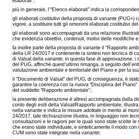
elaborati”;
più in generale, l’“Elenco elaborati” indica la corrisponden
gli elaborati costitutivi della proposta di variante (PUG+)
vigore, a sostituire tutti gli omonimi elaborati costitutivi d
gli elaborati sono accompagnati da una relazione illustrati
che evidenzia obiettivi, contenuti, motivi delle modifiche e
fa inoltre parte della proposta di variante il “Rapporto ambi
della LR 24/2017 e contenente la sintesi non tecnica di c
di Valsat della variante; in questa fase di approvazione, i 
del PUG, affinché quest’ultimo rimanga, a seguito dell’entr
valutazione ambientale e territoriale del Piano e per la su
il “Documento di Valsat” del PUG, di conseguenza, è stato
garantire la coerenza con la nuova “Disciplina del Piano” - 
del suddetto “Rapporto ambientale";
la presente deliberazione è altresì accompagnata dalla dich
conto degli esiti della Valsat/Rapporto ambientale, illustra
nella variante e indica le misure adottate in merito al monit
24/2017, tale dichiarazione illustra, in linguaggio non tecn
consultazioni e le ragioni per le quali sono state scelte le 
che erano state individuate, e sinteticamente il modo con cu
CUM sono state integrate nella variante;