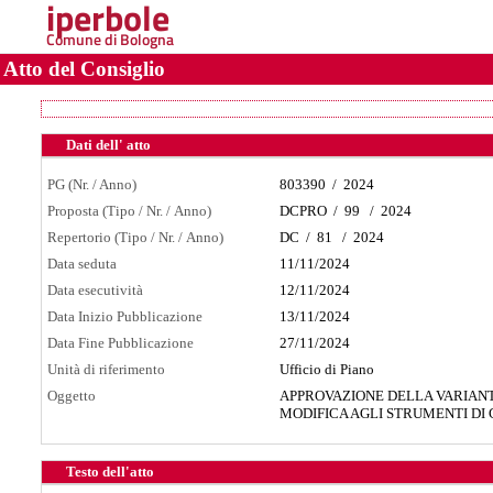
iperbole
Comune di Bologna
Atto del Consiglio
Dati dell' atto
PG (Nr. / Anno)
803390
/
2024
Proposta (Tipo / Nr. / Anno)
DCPRO
/
99
/
2024
Repertorio (Tipo / Nr. / Anno)
DC
/
81
/
2024
Data seduta
11/11/2024
Data esecutività
12/11/2024
Data Inizio Pubblicazione
13/11/2024
Data Fine Pubblicazione
27/11/2024
Unità di riferimento
Ufficio di Piano
Oggetto
APPROVAZIONE DELLA VARIANT
MODIFICA AGLI STRUMENTI DI 
Testo dell'atto