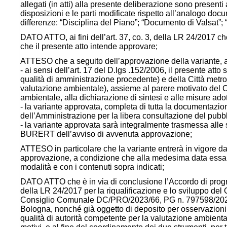
allegati (in atti) alla presente deliberazione sono presenti
disposizioni e le parti modificate rispetto all’analogo doc
differenze: “Disciplina del Piano”; “Documento di Valsat”; 
DATO ATTO, ai fini dell’art. 37, co. 3, della LR 24/2017 che
che il presente atto intende approvare;
ATTESO che a seguito dell’approvazione della variante, ai
- ai sensi dell’art. 17 del D.lgs .152/2006, il presente at
qualità di amministrazione procedente) e della Città metro
valutazione ambientale), assieme al parere motivato del 
ambientale, alla dichiarazione di sintesi e alle misure ado
- la variante approvata, completa di tutta la documentazio
dell’Amministrazione per la libera consultazione del pubbl
- la variante approvata sarà integralmente trasmessa alle 
BURERT dell’avviso di avvenuta approvazione;
ATTESO in particolare che la variante entrerà in vigore d
approvazione, a condizione che alla medesima data essa s
modalità e con i contenuti sopra indicati;
DATO ATTO che è in via di conclusione l’Accordo di program
della LR 24/2017 per la riqualificazione e lo sviluppo del 
Consiglio Comunale DC/PRO/2023/66, PG n. 797598/2023, s
Bologna, nonché già oggetto di deposito per osservazioni 
qualità di autorità competente per la valutazione ambientale,