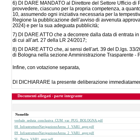
6) DI DARE MANDATO al Direttore del Settore Ufficio di P
provvedere, ciascuno per la propria competenza, a quanto 
10, assumendo ogni iniziativa necessaria per la tempestiva 
Regione la pubblicazione dell’avviso di avvenuta approva
2024) e per la sua adeguata pubblicità;
7) DI DARE ATTO che a decorrere dalla data di entrata in
di cui all’art. 27 della LR 24/2017;
8) DI DARE ATTO che, ai sensi dell'art. 39 del D.lgs. 33/
di Bologna nella sezione Amministrazione Trasparente - Pia
Infine, con votazione separata,
DI DICHIARARE la presente deliberazione immediatamente 
Documenti allegati - parte integrante
Nomefile
verbale_seduta_conclusiva_CUM_var_PUG_BOLOGNA.pdf
08_InfrastruttureNavigazioneAerea_1_VAR1_appr.pdf
09_InfrastruttureNavigazioneAerea_2_VAR1_appr.pdf
SL_Barca_VAR1_appr.pdf