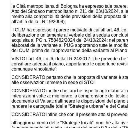
la Città metropolitana di Bologna ha espresso tale parere, f
Atto del Sindaco metropolitano n. 211 del 03/10/2024, alleg
merito alla compatibilità delle previsioni della proposta di v
all'art. 5 della LR 19/2008);
il CUM ha espresso il parere motivato di cui all’art. 46, co
deliberazione unitamente al verbale della seduta conclusi
acquisita al PG n. 758462/2024 del 24/10/2024; nel parere s
elaborati della variante al PUG apportando tutte le modifi
del CUM, prima dell’approvazione della variante al Piano st
VISTO l’art. 46, co. 6, della LR 24/2017, che prevede che “
consiliare adegua il piano, apportando le opportune revisioni
comunque vincolante”;
CONSIDERATO pertanto che la proposta di variante è stat
alle osservazioni emerse in sede di STO;
CONSIDERATO inoltre che, anche rispetto agli elaborati di 
integrazioni volte a: migliorare la comprensione del testo o
documento di Valsat; riallineare le disposizioni del piano 
rendere le cartografie (delle “Strategie urbane” e del Catalo
CONSIDERATO infine che con il presente atto si provved
all’aggiornamento delle “Strategie locali”, nonché alla ri
(aggiornamento attuabile, ai sensi del punto 0.2h della “