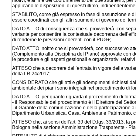
motivi, e al fine del coordinamento dei due strumenti, per 
applicano le disposizioni di quest’ultimo, indipendentement
STABILITO, come già espresso in fase di assunzione e di
essere coordinati con gli altri strumenti di governo del terr
DATO ATTO di conseguenza che si provvederà, con separato
variante per consentire la contestuale decorrenza dell’effi
di renderne le previsioni coerenti con il PUG+;
DATO ATTO inoltre che si provvederà, con successivo atto
(Complemento alla Disciplina del Piano) approvate con d
le procedure e gli aspetti gestionali e organizzativi relativ
ATTESO che a decorrere dall’entrata in vigore della varian
della LR 24/2017;
CONSIDERATO che gli atti e gli adempimenti richiesti dal
ambientale dei piani sono integrati nel procedimento di for
DATO ATTO, per quanto riguarda il procedimento di formaz
- il Responsabile del procedimento è il Direttore del Setto
- il Garante della comunicazione e della partecipazione ai 
Dipartimento Urbanistica, Casa, Ambiente e Patrimonio, cui
ATTESO che, ai sensi dell'art. 39 del D.lgs. 33/2013, la 
Bologna nella sezione Amministrazione Trasparente - Piani